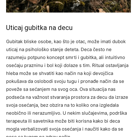
Uticaj gubitka na decu
Gubitak bliske osobe, kao što je otac, može imati dubok
uticaj na psihološko stanje deteta. Deca često ne
razumeju potpuno koncept smrti i gubitka, ali intuitivno
osećaju prazninu i bol koji dolaze s tim.
Ritual ostavljanja
hleba može se shvatiti kao način na koji devojčica
pokušava da oslobodi svoju tugu i pronađe način da se
poveže sa sećanjem na svog oca.
Ova situacija nas
podseća na važnost stvaranja prostora za decu da izraze
svoja osećanja, bez obzira na to koliko ona izgledala
neobično ili nerazumljivo.
U nekim slučajevima, podrška
terapeuta ili savetnika može biti korisna kako bi deca
mogla verbalizovati svoja osećanja i naučiti kako da se
nose sa tugom na zdrav način.