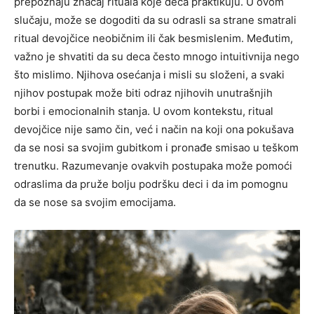
prepoznaju značaj rituala koje deca praktikuju. U ovom
slučaju, može se dogoditi da su odrasli sa strane smatrali
ritual devojčice neobičnim ili čak besmislenim. Međutim,
važno je shvatiti da su deca često mnogo intuitivnija nego
što mislimo.
Njihova osećanja i misli su složeni, a svaki
njihov postupak može biti odraz njihovih unutrašnjih
borbi i emocionalnih stanja. U ovom kontekstu, ritual
devojčice nije samo čin, već i način na koji ona pokušava
da se nosi sa svojim gubitkom i pronađe smisao u teškom
trenutku.
Razumevanje ovakvih postupaka može pomoći
odraslima da pruže bolju podršku deci i da im pomognu
da se nose sa svojim emocijama.