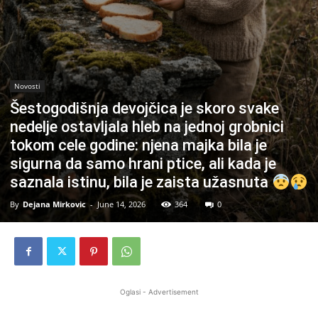
Novosti
Šestogodišnja devojčica je skoro svake
nedelje ostavljala hleb na jednoj grobnici
tokom cele godine: njena majka bila je
sigurna da samo hrani ptice, ali kada je
saznala istinu, bila je zaista užasnuta
By
Dejana Mirkovic
-
June 14, 2026
364
0
Oglasi - Advertisement