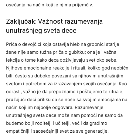
osećanja na način koji je njima prijemčiv.
Zaključak: Važnost razumevanja
unutrašnjeg sveta dece
Priča o devojčici koja ostavlja hleb na grobnici starije
žene nije samo tužna priča o gubitku; ona je i važna
lekcija o tome kako deca doživljavaju svet oko sebe.
Njihove emocionalne reakcije i rituali, koliko god neobični
bili, često su duboko povezani sa njihovim unutrašnjim
svetom i potrebom za izražavanjem svojih osećanja. Kao
odrasli, važno je da prepoznamo i poštujemo te rituale,
pružajući deci priliku da se nose sa svojim emocijama na
način koji im najbolje odgovara.
Razumevanje
unutrašnjeg sveta dece može nam pomoći ne samo da
budemo bolji roditelji i učitelji, već i da gradimo
empatičniji i saosećajniji svet za sve generacije.