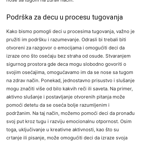
Podrška za decu u procesu tugovanja
Kako bismo pomogli deci u procesima tugovanja, važno je
pružiti im podršku i razumevanje. Odrasli bi trebali biti
otvoreni za razgovor o emocijama i omogućiti deci da
izraze ono što osećaju bez straha od osude.
Stvaranjem
sigurnog prostora gde deca mogu slobodno govoriti o
svojim osećajima, omogućavamo im da se nose sa tugom
na zdrav način. Ponekad, jednostavno prisustvo i slušanje
mogu značiti više od bilo kakvih reči ili saveta.
Na primer,
aktivno slušanje i postavljanje otvorenih pitanja može
pomoći detetu da se oseća bolje razumljenim i
podržanim. Na taj način, možemo pomoći deci da pronađu
svoj put kroz tugu i razviju emocionalnu otpornost.
Osim
toga, uključivanje u kreativne aktivnosti, kao što su
crtanje ili pisanje, može omogućiti deci da izraze svoja