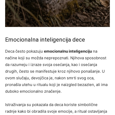
Emocionalna inteligencija dece
Deca često pokazuju
emocionalnu inteligenciju
na
načine koji su možda neprepoznati. Njihova sposobnost
da razumeju i izraze svoja osećanja, kao i osećanja
drugih, često se manifestuje kroz njihovo ponašanje. U
ovom slučaju, devojčica je, nakon smrti svog oca,
pronašla utehu u ritualu koji je naizgled bezazlen, ali ima
duboko emocionalno značenje.
Istraživanja su pokazala da deca koriste simbolične
radnje kako bi obradila svoje emocije, a ritual ostavljanja