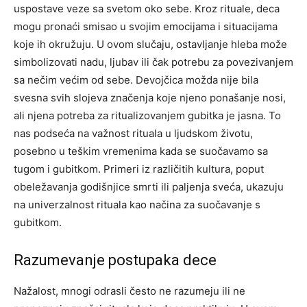
uspostave veze sa svetom oko sebe. Kroz rituale, deca
mogu pronaći smisao u svojim emocijama i situacijama
koje ih okružuju. U ovom slučaju, ostavljanje hleba može
simbolizovati nadu, ljubav ili čak potrebu za povezivanjem
sa nečim većim od sebe. Devojčica možda nije bila
svesna svih slojeva značenja koje njeno ponašanje nosi,
ali njena potreba za ritualizovanjem gubitka je jasna. To
nas podseća na važnost rituala u ljudskom životu,
posebno u teškim vremenima kada se suočavamo sa
tugom i gubitkom. Primeri iz različitih kultura, poput
obeležavanja godišnjice smrti ili paljenja sveća, ukazuju
na univerzalnost rituala kao načina za suočavanje s
gubitkom.
Razumevanje postupaka dece
Nažalost, mnogi odrasli često ne razumeju ili ne