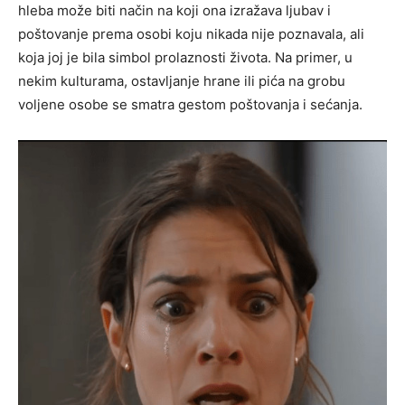
hleba može biti način na koji ona izražava ljubav i
poštovanje prema osobi koju nikada nije poznavala, ali
koja joj je bila simbol prolaznosti života. Na primer, u
nekim kulturama, ostavljanje hrane ili pića na grobu
voljene osobe se smatra gestom poštovanja i sećanja.