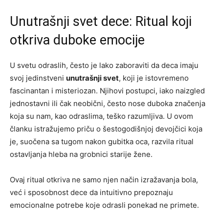
Unutrašnji svet dece: Ritual koji
otkriva duboke emocije
U svetu odraslih, često je lako zaboraviti da deca imaju
svoj jedinstveni
unutrašnji svet
, koji je istovremeno
fascinantan i misteriozan. Njihovi postupci, iako naizgled
jednostavni ili čak neobični, često nose duboka značenja
koja su nam, kao odraslima, teško razumljiva. U ovom
članku istražujemo priču o šestogodišnjoj devojčici koja
je, suočena sa tugom nakon gubitka oca, razvila ritual
ostavljanja hleba na grobnici starije žene.
Ovaj ritual otkriva ne samo njen način izražavanja bola,
već i sposobnost dece da intuitivno prepoznaju
emocionalne potrebe koje odrasli ponekad ne primete.