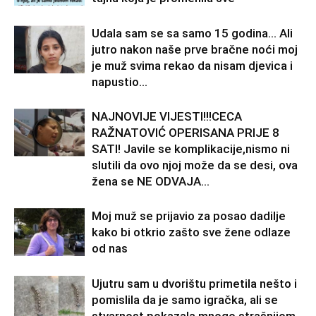
Udala sam se sa samo 15 godina… Ali
jutro nakon naše prve bračne noći moj
je muž svima rekao da nisam djevica i
napustio...
NAJNOVIJE VIJESTI!!!CECA
RAŽNATOVIĆ OPERISANA PRIJE 8
SATI! Javile se komplikacije,nismo ni
slutili da ovo njoj može da se desi, ova
žena se NE ODVAJA...
Moj muž se prijavio za posao dadilje
kako bi otkrio zašto sve žene odlaze
od nas
Ujutru sam u dvorištu primetila nešto i
pomislila da je samo igračka, ali se
stvarnost pokazala mnogo strašnijom.