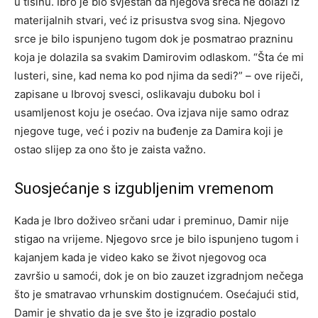
u tišinu. Ibro je bio svjestan da njegova sreća ne dolazi iz
materijalnih stvari, već iz prisustva svog sina.
Njegovo
srce je bilo ispunjeno tugom dok je posmatrao prazninu
koja je dolazila sa svakim Damirovim odlaskom. “Šta će mi
lusteri, sine, kad nema ko pod njima da sedi?” – ove riječi,
zapisane u Ibrovoj svesci, oslikavaju duboku bol i
usamljenost koju je osećao.
Ova izjava nije samo odraz
njegove tuge, već i poziv na buđenje za Damira koji je
ostao slijep za ono što je zaista važno.
Suosjećanje s izgubljenim vremenom
Kada je Ibro doživeo srčani udar i preminuo, Damir nije
stigao na vrijeme. Njegovo srce je bilo ispunjeno tugom i
kajanjem kada je video kako se život njegovog oca
završio u samoći, dok je on bio zauzet izgradnjom nečega
što je smatravao vrhunskim dostignućem.
Osećajući stid,
Damir je shvatio da je sve što je izgradio postalo