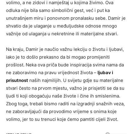
volimo, a ne zidovi i namještaj u kojima živimo. Ova
odluka nije bila samo simbolični gest, već i put ka
unutrašnjem miru i ponovnom pronalasku sebe.
Damir je
shvatio da je ulaganje u međuljudske odnose mnogo
važnije od ulaganja u nekretnine ili materijalne stvari.
Na kraju, Damir je naučio važnu lekciju o životu i ljubavi,
iako je to došlo prekasno da bi mogao promijeniti
prošlost. Neka ova priča bude inspiracija svima nama da
ne zaboravimo na pravu vrijednost života –
ljubav i
prisutnost
naših najmilijih. U svijetu gdje su materijalne
stvari često na prvom mjestu, važno je prisjetiti se da su
ljudi ti koji obogaćuju naše živote i čine ih smislenima.
Zbog toga, trebali bismo raditi na izgradnji snažnih veza,
ne zaboravljajući da provodimo vrijeme s onima koje
volimo, jer to su trenuci koje ćemo pamtiti cijeli život.