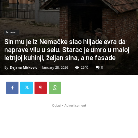
Novosti
Sin mu je iz Nemačke slao hiljade evra da
naprave vilu u selu. Starac je umro u maloj
letnjoj kuhinji, željan sina, a ne fasade
By
Dejana Mirkovic
-
January 28, 2026
2240
0
Oglasi - Advertisement