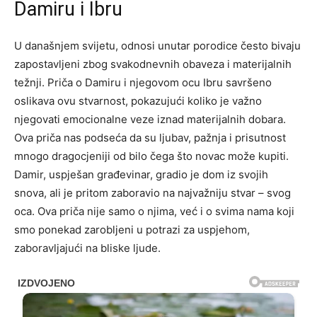
Damiru i Ibru
U današnjem svijetu, odnosi unutar porodice često bivaju
zapostavljeni zbog svakodnevnih obaveza i materijalnih
težnji. Priča o Damiru i njegovom ocu Ibru savršeno
oslikava ovu stvarnost, pokazujući koliko je važno
njegovati emocionalne veze iznad materijalnih dobara.
Ova priča nas podseća da su ljubav, pažnja i prisutnost
mnogo dragocjeniji od bilo čega što novac može kupiti.
Damir, uspješan građevinar, gradio je dom iz svojih
snova, ali je pritom zaboravio na najvažniju stvar – svog
oca. Ova priča nije samo o njima, već i o svima nama koji
smo ponekad zarobljeni u potrazi za uspjehom,
zaboravljajući na bliske ljude.