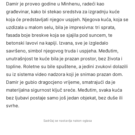
Damir je proveo godine u Minhenu, radeći kao
građevinar, kako bi stekao sredstva za izgradnju kuće
koja će predstavljati njegov uspjeh. Njegova kuća, koja se
uzdizala u malom selu, bila je impresivna: tri sprata,
fasada boje breskve koja se sjajila pod suncem, te
betonski lavovi na kapiji. Izvana, sve je izgledalo
savršeno, simbol njegovog truda i uspjeha. Međutim,
unutrašnjost te kuće bila je prazan prostor, bez života i
topline. Roletne su bile spuštene, a jedini zvukovi dolazili
su iz sistema video nadzora koji je snimao prazan dom.
Damir je gubio dragocjeno vrijeme, smatrajući da je
materijalna sigurnost ključ sreće. Međutim, svaka kuća
bez ljubavi postaje samo još jedan objekat, bez duše ili
svrhe.
Sadržaj se nastavlja nakon oglasa