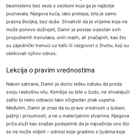
besmisleno bez veze s osobom koja ga je najbolje
poznavala. Njegova kuća, iako prelepa, bila je samo
prazna školjka, bez duše.
Shvativši da je vrijeme koje ne
može ponovo doživjeti, Damir je postao svjestan svih
propuštenih trenutaka, onih malih, ali značajnih, kao što
su zajednički trenuci uz kafu ili razgovori o životu, koji su
oblikovali njihov odnos.
Lekcija o pravim vrednostima
Nakon sahrane, Damir je donio tešku odluku da proda
svoju raskošnu vilu. Komšije su bile u čudu, ne shvatajući
zašto bi neko odbacio tako očigledan znak uspeha.
Međutim, Damir je znao da su prave vrednosti u ljubavi,
pažnji i prisutnosti, a ne u materijalnim stvarima.
Njegova
priča služi kao snažan podsjetnik da je najvažnije ono što
se ne može vidjeti – odnosi koje gradimo s ljudima koje