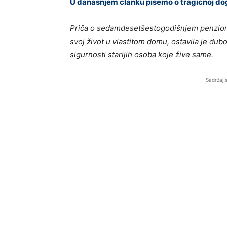
U današnjem članku pišemo o tragičnoj dog
Priča o sedamdesetšestogodišnjem penzione
svoj život u vlastitom domu, ostavila je dubok
sigurnosti starijih osoba koje žive same.
Sadržaj 