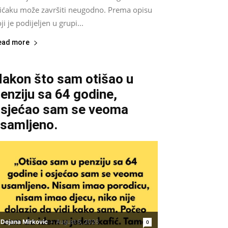
lićaku može završiti neugodno. Prema opisu
ji je podijeljen u grupi...
ead more
akon što sam otišao u
enziju sa 64 godine,
sjećao sam se veoma
samljeno.
Dejana Mirkovic
-
August 6, 2026
0