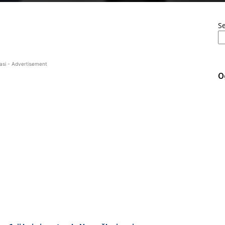
S
asi - Advertisement
O