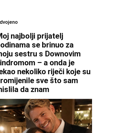
zdvojeno
oj najbolji prijatelj
odinama se brinuo za
oju sestru s Downovim
indromom – a onda je
ekao nekoliko riječi koje su
romijenile sve što sam
islila da znam