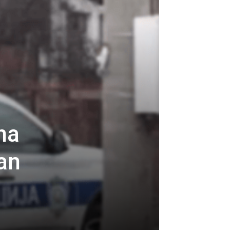
na
čan