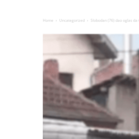
Home
Uncategorized
Slobodan (76) dao oglas da 