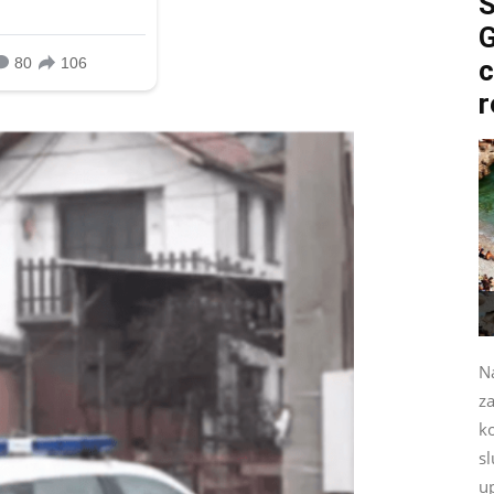
S
G
c
r
Na
za
k
sl
up