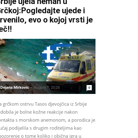
rbije ujela neman u
rčkoj:Pogledajte ujede i
rvenilo, evo o kojoj vrsti je
eč!!
Dejana Mirkovic
-
August 6, 2026
0
 grčkom ostrvu Tasos djevojčica iz Srbije
dobila je bolne kožne reakcije nakon
ontakta s morskom anemonom, a porodica je
učaj podijelila s drugim roditeljima kao
ozorenje o tome koliko i obična igra u