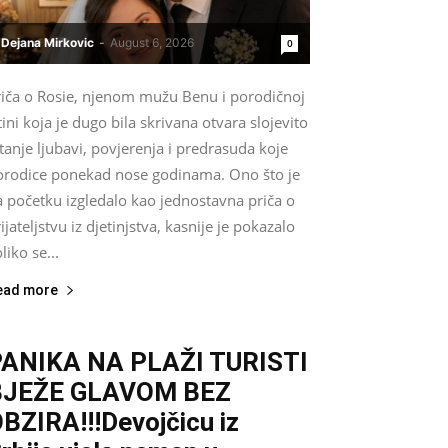
Dejana Mirkovic
-
August 6, 2026
0
riča o Rosie, njenom mužu Benu i porodičnoj
tini koja je dugo bila skrivana otvara slojevito
tanje ljubavi, povjerenja i predrasuda koje
orodice ponekad nose godinama. Ono što je
a početku izgledalo kao jednostavna priča o
ijateljstvu iz djetinjstva, kasnije je pokazalo
liko se...
ead more
ANIKA NA PLAŽI TURISTI
BJEŽE GLAVOM BEZ
BZIRA!!!Devojčicu iz