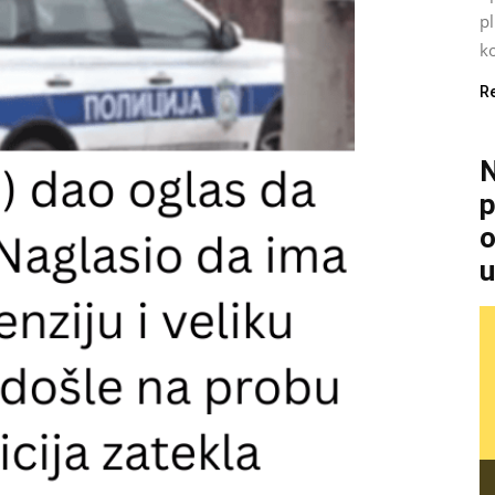
p
ko
R
N
p
o
u