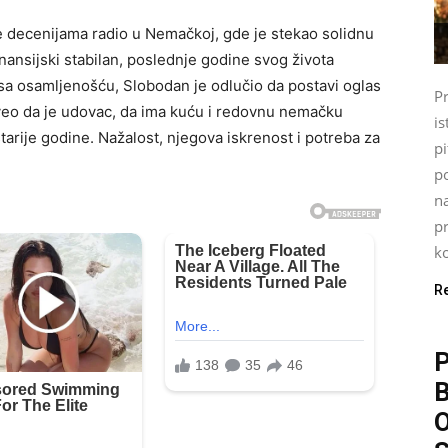
e decenijama radio u Nemačkoj, gde je stekao solidnu
finansijski stabilan, poslednje godine svog života
e sa osamljenošću, Slobodan je odlučio da postavi oglas
P
veo da je udovac, da ima kuću i redovnu nemačku
is
starije godine. Nažalost, njegova iskrenost i potreba za
pi
p
n
pr
ko
R
P
O