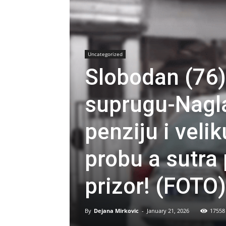
Uncategorized
Slobodan (76)
suprugu-Nagl
penziju i veli
probu a sutra 
prizor! (FOTO)
By
Dejana Mirkovic
-
January 21, 2026
17558