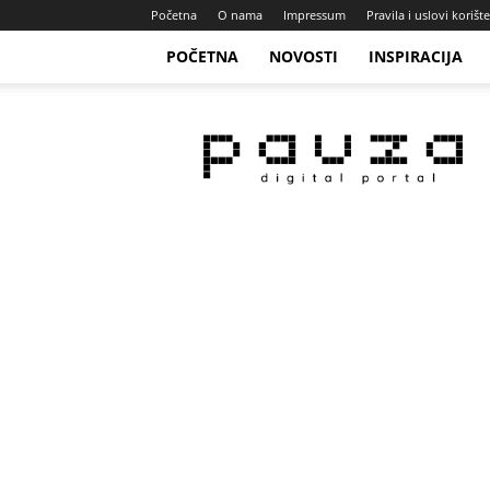
Početna
O nama
Impressum
Pravila i uslovi korišt
POČETNA
NOVOSTI
INSPIRACIJA
Pauza
Portal