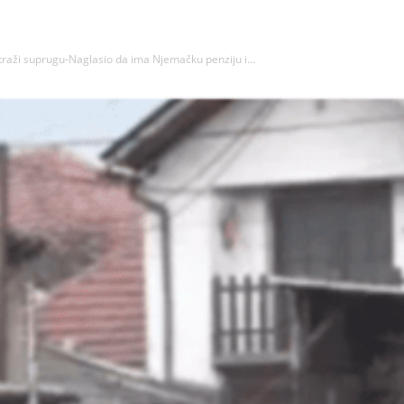
traži suprugu-Naglasio da ima Njemačku penziju i...