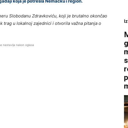
ađaji koja je potresla Nemačku i region.
ru Slobodanu Zdravkoviću, koji je brutalno okončao
I
 trag u lokalnoj zajednici i otvorila važna pitanja o
M
g
se nastavlja nakon oglasa
m
s
r
p
m