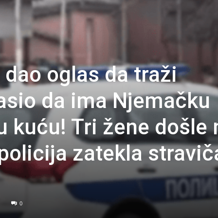
 dao oglas da traži
asio da ima Njemačku
ku kuću! Tri žene došle 
policija zatekla stravi
0