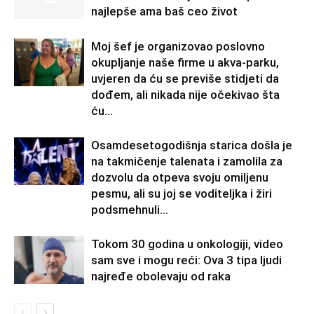
najlepše ama baš ceo život
Moj šef je organizovao poslovno
okupljanje naše firme u akva-parku,
uvjeren da ću se previše stidjeti da
dođem, ali nikada nije očekivao šta
ću...
Osamdesetogodišnja starica došla je
na takmičenje talenata i zamolila za
dozvolu da otpeva svoju omiljenu
pesmu, ali su joj se voditeljka i žiri
podsmehnuli...
Tokom 30 godina u onkologiji, video
sam sve i mogu reći: Ova 3 tipa ljudi
najređe obolevaju od raka