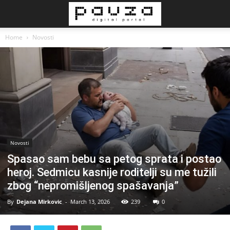
Home
Novosti
Novosti
Spasao sam bebu sa petog sprata i postao
heroj. Sedmicu kasnije roditelji su me tužili
zbog “nepromišljenog spašavanja”
By
Dejana Mirkovic
-
March 13, 2026
239
0