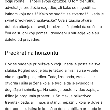
očiju roditelji iznosili svoje optužbe. U tom trenutku,
advokat je predložio nagodbu, ali kako se nagoditi sa
istinom koju nosiš? Kako se suočiti sa stvarnošću kada je
svijet preokrenut naglavačke?
Ova situacija otvara
duboka pitanja o pravdi, heroizmu i činjenici da se često
čini da su oni koji pomažu dovedeni u situacije koje su
daleko od pravedne.
Preokret na horizontu
Dok se suđenje približavalo kraju, nada je postajala sve
slabija. Pogled sudije bio je težak, a misli su se vrtjele
oko mogućih posljedica. Tada, iznenada, vrata su se
otvorila i ušla je žena koja je tvrdila da je svjedočila
događaju i snimila ga.
Na sudu je pušten video zapis, a
tišina je progutala prostoriju. Snimak je prikazivao
trenutak pada, ali i haos u stanu, nepažnju koja je dovela
do tragedije. Istina je konačno dobila oblik, a presuda je