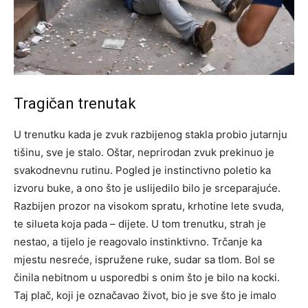
Tragičan trenutak
U trenutku kada je zvuk razbijenog stakla probio jutarnju
tišinu, sve je stalo. Oštar, neprirodan zvuk prekinuo je
svakodnevnu rutinu. Pogled je instinctivno poletio ka
izvoru buke, a ono što je uslijedilo bilo je srceparajuće.
Razbijen prozor na visokom spratu, krhotine lete svuda,
te silueta koja pada – dijete.
U tom trenutku, strah je
nestao, a tijelo je reagovalo instinktivno. Trčanje ka
mjestu nesreće, ispružene ruke, sudar sa tlom. Bol se
činila nebitnom u usporedbi s onim što je bilo na kocki.
Taj plač, koji je označavao život, bio je sve što je imalo