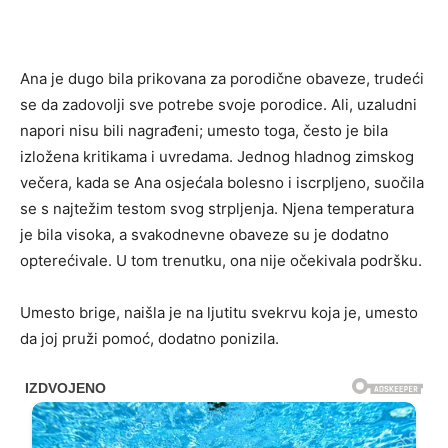
Ana je dugo bila prikovana za porodične obaveze, trudeći
se da zadovolji sve potrebe svoje porodice. Ali, uzaludni
napori nisu bili nagrađeni; umesto toga, često je bila
izložena kritikama i uvredama. Jednog hladnog zimskog
večera, kada se Ana osjećala bolesno i iscrpljeno, suočila
se s najtežim testom svog strpljenja. Njena temperatura
je bila visoka, a svakodnevne obaveze su je dodatno
opterećivale. U tom trenutku, ona nije očekivala podršku.
Umesto brige, naišla je na ljutitu svekrvu koja je, umesto
da joj pruži pomoć, dodatno ponizila.