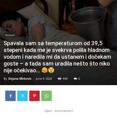
Novosti
Spavala sam sa temperaturom od 39,5
stepeni kada me je svekrva polila hladnom
vodom i naredila mi da ustanem i dočekam
goste – a tada sam uradila nešto što niko
nije očekivao…
By
Dejana Mirkovic
-
June 4, 2026
448
0
Oglasi - Advertisement