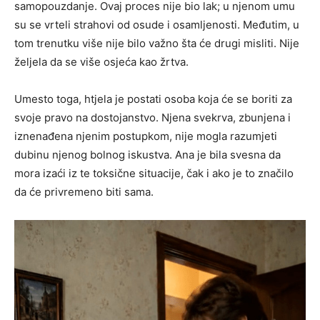
samopouzdanje. Ovaj proces nije bio lak; u njenom umu
su se vrteli strahovi od osude i osamljenosti. Međutim, u
tom trenutku više nije bilo važno šta će drugi misliti. Nije
željela da se više osjeća kao žrtva.
Umesto toga, htjela je postati osoba koja će se boriti za
svoje pravo na dostojanstvo. Njena svekrva, zbunjena i
iznenađena njenim postupkom, nije mogla razumjeti
dubinu njenog bolnog iskustva. Ana je bila svesna da
mora izaći iz te toksične situacije, čak i ako je to značilo
da će privremeno biti sama.