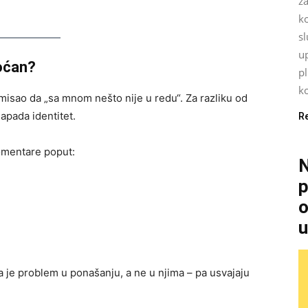
za
k
sl
up
moćan?
p
ko
isao da „sa mnom nešto nije u redu“. Za razliku od
apada identitet.
R
komentare poput:
N
p
o
u
 je problem u ponašanju, a ne u njima – pa usvajaju