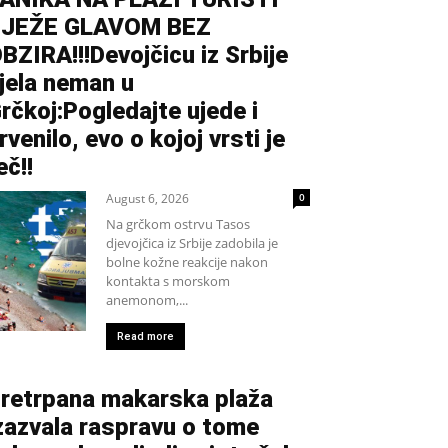
BJEŽE GLAVOM BEZ
BZIRA!!!Devojčicu iz Srbije
jela neman u
rčkoj:Pogledajte ujede i
rvenilo, evo o kojoj vrsti je
eč!!
August 6, 2026
0
Na grčkom ostrvu Tasos
djevojčica iz Srbije zadobila je
bolne kožne reakcije nakon
kontakta s morskom
anemonom,...
Read more
retrpana makarska plaža
zazvala raspravu o tome