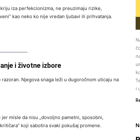
kriju iza perfekcionizma, ne preuzimaju rizike,
iveni“ kao neko ko nije vredan ljubavi ili prihvatanja.
N
čo
na
u
nje i životne izbore
k
 razoran. Njegova snaga leži u dugoročnom uticaju na
Te
i 
R
 jer misle da nisu „dovoljno pametni, sposobni,
N
ritičara” koji sabotira svaki pokušaj promene.
P