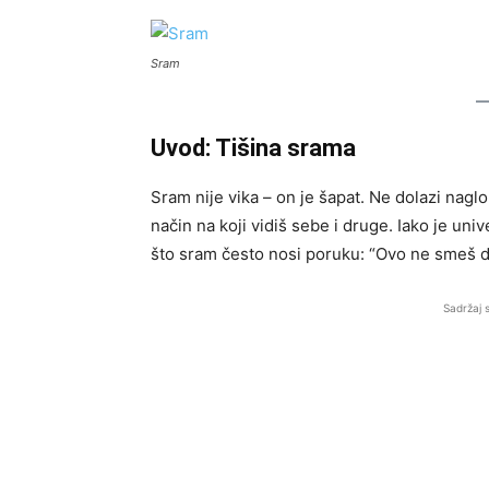
Sram
Uvod: Tišina srama
Sram nije vika – on je šapat. Ne dolazi naglo,
način na koji vidiš sebe i druge. Iako je uni
što sram često nosi poruku: “Ovo ne smeš d
Sadržaj 