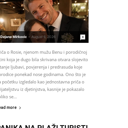
Dejana Mirkovic
-
August 6, 2026
0
riča o Rosie, njenom mužu Benu i porodičnoj
tini koja je dugo bila skrivana otvara slojevito
tanje ljubavi, povjerenja i predrasuda koje
orodice ponekad nose godinama. Ono što je
a početku izgledalo kao jednostavna priča o
ijateljstvu iz djetinjstva, kasnije je pokazalo
liko se...
ead more