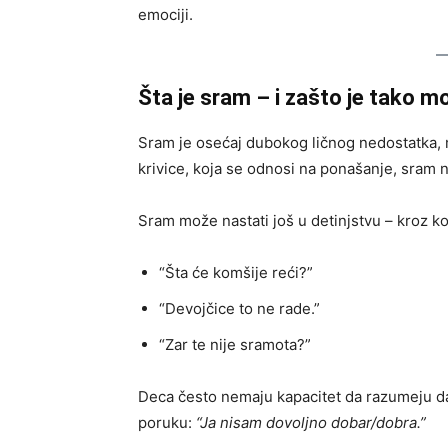
emociji.
Šta je sram – i zašto je tako 
Sram je osećaj dubokog ličnog nedostatka, m
krivice, koja se odnosi na ponašanje, sram n
Sram može nastati još u detinjstvu – kroz 
“Šta će komšije reći?”
“Devojčice to ne rade.”
“Zar te nije sramota?”
Deca često nemaju kapacitet da razumeju da
poruku:
“Ja nisam dovoljno dobar/dobra.”