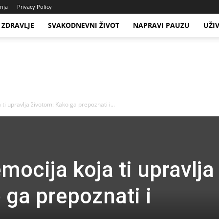
enja
Privacy Policy
ZDRAVLJE
SVAKODNEVNI ŽIVOT
NAPRAVI PAUZU
UŽI
ti upravlja životom: Kako ga prepoznati i...
mocija koja ti upravlja
 ga prepoznati i