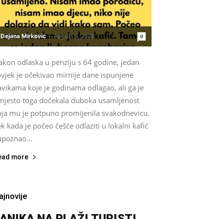
Dejana Mirkovic
-
August 6, 2026
0
akon odlaska u penziju s 64 godine, jedan
vjek je očekivao mirnije dane ispunjene
vikama koje je godinama odlagao, ali ga je
mjesto toga dočekala duboka usamljenost
oja mu je potpuno promijenila svakodnevicu.
k kada je počeo češće odlaziti u lokalni kafić
upoznao...
ead more
ajnovije
ANIKA NA PLAŽI TURISTI