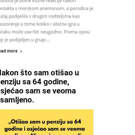
dobila je bolne kožne reakcije nakon
ontakta s morskom anemonom, a porodica je
učaj podijelila s drugim roditeljima kao
ozorenje o tome koliko i obična igra u
lićaku može završiti neugodno. Prema opisu
ji je podijeljen u grupi...
ead more
akon što sam otišao u
enziju sa 64 godine,
sjećao sam se veoma
samljeno.