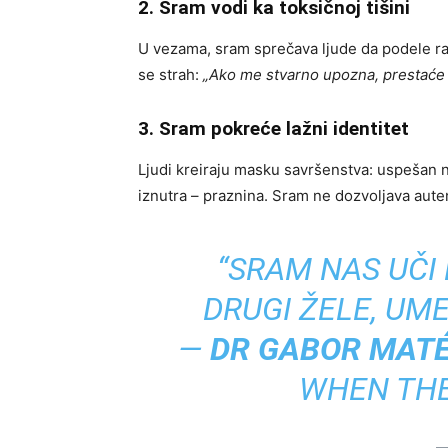
2. Sram vodi ka toksičnoj tišini
U vezama, sram sprečava ljude da podele ranj
se strah:
„Ako me stvarno upozna, prestaće 
3. Sram pokreće lažni identitet
Ljudi kreiraju masku savršenstva: uspešan n
iznutra – praznina. Sram ne dozvoljava aute
“SRAM NAS UČI
DRUGI ŽELE, UM
—
DR GABOR MAT
WHEN THE