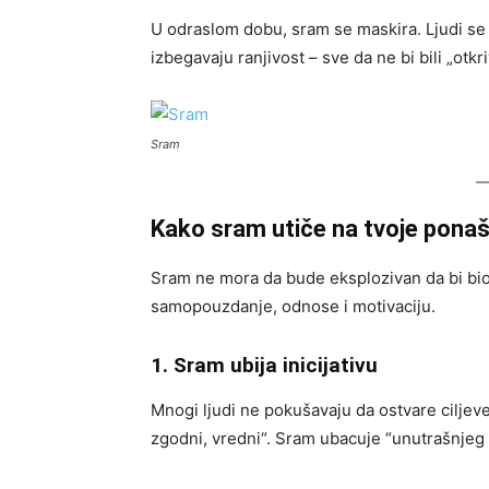
U odraslom dobu, sram se maskira. Ljudi se 
izbegavaju ranjivost – sve da ne bi bili „otkr
Sram
Kako sram utiče na tvoje ponaša
Sram ne mora da bude eksplozivan da bi bio
samopouzdanje, odnose i motivaciju.
1. Sram ubija inicijativu
Mnogi ljudi ne pokušavaju da ostvare ciljeve
zgodni, vredni“. Sram ubacuje “unutrašnjeg k