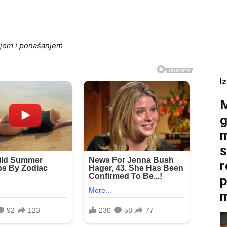
njem i ponašanjem
I
M
g
m
s
r
p
m