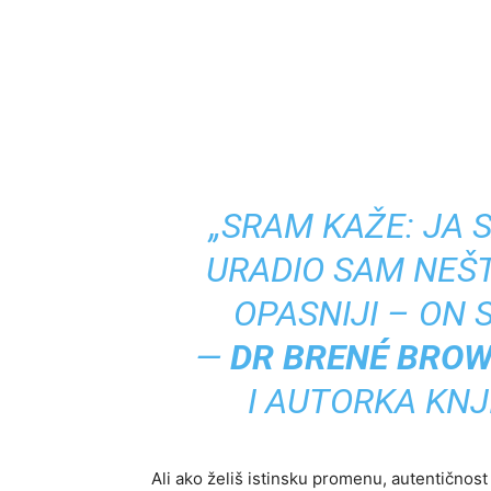
„SRAM KAŽE:
JA 
URADIO SAM NEŠT
OPASNIJI – ON S
—
DR BRENÉ BRO
I AUTORKA KN
Ali ako želiš istinsku promenu, autentičnost 