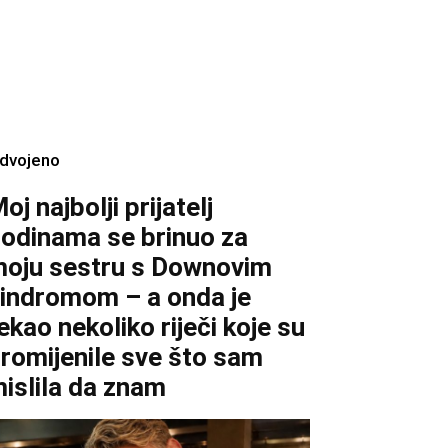
zdvojeno
oj najbolji prijatelj
odinama se brinuo za
oju sestru s Downovim
indromom – a onda je
ekao nekoliko riječi koje su
romijenile sve što sam
islila da znam