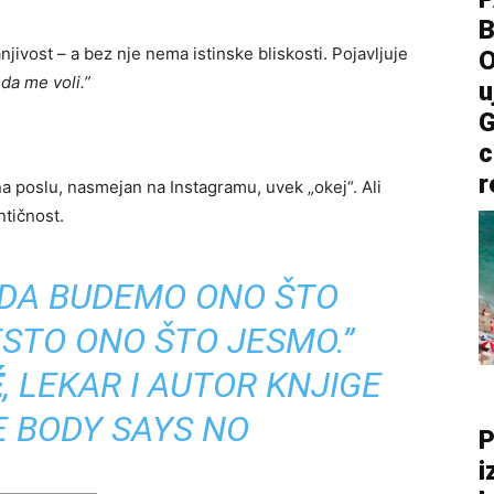
ivost – a bez nje nema istinske bliskosti. Pojavljuje
O
da me voli.”
u
G
c
r
a poslu, nasmejan na Instagramu, uvek „okej“. Ali
ntičnost.
 DA BUDEMO ONO ŠTO
ESTO ONO ŠTO JESMO.”
É
, LEKAR I AUTOR KNJIGE
 BODY SAYS NO
P
i