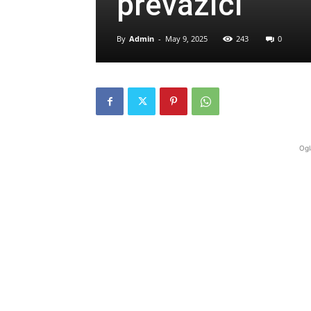
prevazići”
By
Admin
-
May 9, 2025
243
0
Ogl