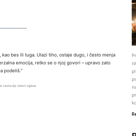
 kao bes ili tuga. Ulazi tiho, ostaje dugo, i često menja
P
verzalna emocija, retko se o njoj govori – upravo zato
is
a podeliš.”
pi
p
se nastavlja nakon oglasa
n
pr
ko
R