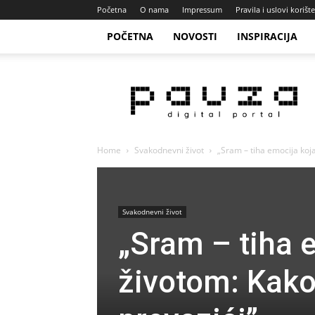
Početna
O nama
Impressum
Pravila i uslovi korišt
POČETNA
NOVOSTI
INSPIRACIJA
Pauza
Portal
Home
Svakodnevni život
„Sram – tiha emocija koja 
Svakodnevni život
„Sram – tiha e
životom: Kako