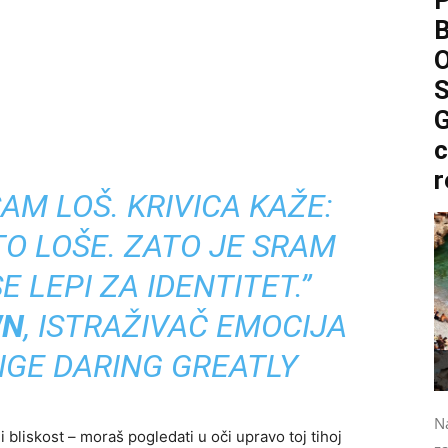
P
O
S
G
c
r
SAM LOŠ.
KRIVICA KAŽE:
O LOŠE.
ZATO JE SRAM
E LEPI ZA IDENTITET.”
WN
, ISTRAŽIVAČ EMOCIJA
JIGE
DARING GREATLY
Na
i bliskost – moraš pogledati u oči upravo toj tihoj