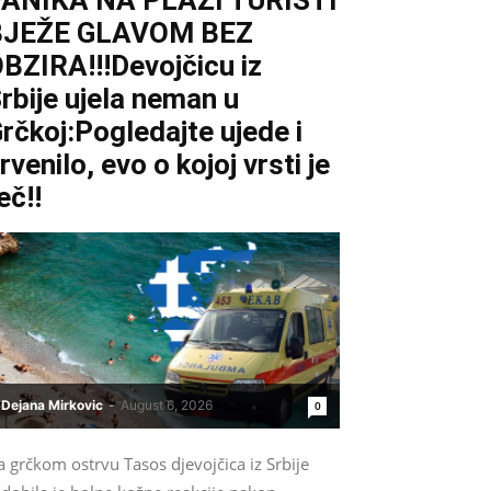
ANIKA NA PLAŽI TURISTI
BJEŽE GLAVOM BEZ
BZIRA!!!Devojčicu iz
rbije ujela neman u
rčkoj:Pogledajte ujede i
rvenilo, evo o kojoj vrsti je
eč!!
Dejana Mirkovic
-
August 6, 2026
0
 grčkom ostrvu Tasos djevojčica iz Srbije