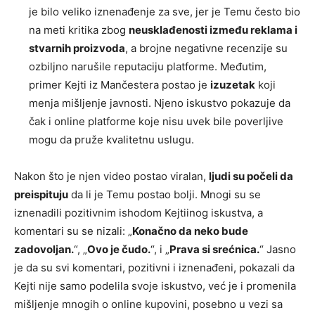
je bilo veliko iznenađenje za sve, jer je Temu često bio
na meti kritika zbog
neusklađenosti između reklama i
stvarnih proizvoda
, a brojne negativne recenzije su
ozbiljno narušile reputaciju platforme. Međutim,
primer Kejti iz Mančestera postao je
izuzetak
koji
menja mišljenje javnosti. Njeno iskustvo pokazuje da
čak i online platforme koje nisu uvek bile poverljive
mogu da pruže kvalitetnu uslugu.
Nakon što je njen video postao viralan,
ljudi su počeli da
preispituju
da li je Temu postao bolji. Mnogi su se
iznenadili pozitivnim ishodom Kejtiinog iskustva, a
komentari su se nizali: „
Konačno da neko bude
zadovoljan.
“, „
Ovo je čudo.
“, i „
Prava si srećnica.
“ Jasno
je da su svi komentari, pozitivni i iznenađeni, pokazali da
Kejti nije samo podelila svoje iskustvo, već je i promenila
mišljenje mnogih o online kupovini, posebno u vezi sa