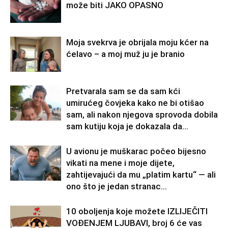
može biti JAKO OPASNO
Moja svekrva je obrijala moju kćer na
ćelavo – a moj muž ju je branio
Pretvarala sam se da sam kći
umirućeg čovjeka kako ne bi otišao
sam, ali nakon njegova sprovoda dobila
sam kutiju koja je dokazala da...
U avionu je muškarac počeo bijesno
vikati na mene i moje dijete,
zahtijevajući da mu „platim kartu“ — ali
ono što je jedan stranac...
10 oboljenja koje možete IZLIJEČITI
VOĐENJEM LJUBAVI, broj 6 će vas