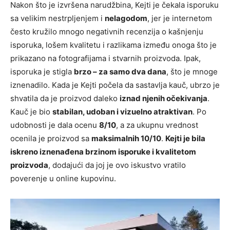
Nakon što je izvršena narudžbina, Kejti je čekala isporuku
sa velikim nestrpljenjem i
nelagodom
, jer je internetom
često kružilo mnogo negativnih recenzija o kašnjenju
isporuka, lošem kvalitetu i razlikama između onoga što je
prikazano na fotografijama i stvarnih proizvoda. Ipak,
isporuka je stigla
brzo – za samo dva dana
, što je mnoge
iznenadilo. Kada je Kejti počela da sastavlja kauč, ubrzo je
shvatila da je proizvod daleko
iznad njenih očekivanja
.
Kauč je bio
stabilan, udoban i vizuelno atraktivan
. Po
udobnosti je dala ocenu
8/10
, a za ukupnu vrednost
ocenila je proizvod sa
maksimalnih 10/10
.
Kejti je bila
iskreno iznenađena brzinom isporuke i kvalitetom
proizvoda
, dodajući da joj je ovo iskustvo vratilo
poverenje u online kupovinu.