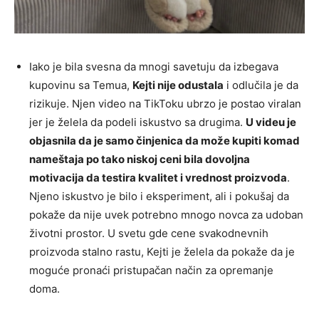
Iako je bila svesna da mnogi savetuju da izbegava
kupovinu sa Temua,
Kejti nije odustala
i odlučila je da
rizikuje. Njen video na TikToku ubrzo je postao viralan
jer je želela da podeli iskustvo sa drugima.
U videu je
objasnila da je samo činjenica da može kupiti komad
nameštaja po tako niskoj ceni bila dovoljna
motivacija da testira kvalitet i vrednost proizvoda
.
Njeno iskustvo je bilo i eksperiment, ali i pokušaj da
pokaže da nije uvek potrebno mnogo novca za udoban
životni prostor. U svetu gde cene svakodnevnih
proizvoda stalno rastu, Kejti je želela da pokaže da je
moguće pronaći pristupačan način za opremanje
doma.