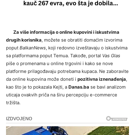
Za više informacija o online kupovini i iskustvima
drugih korisnika
, možete se obratiti domaćim izvorima
poput
BalkanNews
, koji redovno izveštavaju o iskustvima
sa platformama poput Temua. Takođe, portal
Vas Glas
piše o promenama u online trgovini i kako se nove
platforme prilagođavaju potrebama kupaca. Ne zaboravite
da online kupovina može doneti i
pozitivna iznenađenja
,
kao što je to pokazala Kejti, a
Danas.ba
se bavi analizom
uticaja ovakvih priča na širu percepciju e-commerce
tržišta.