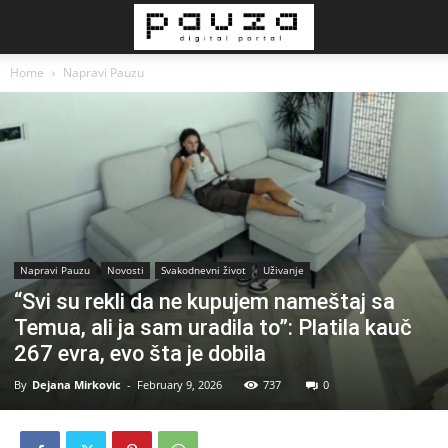
Home
Napravi Pauzu
Napravi Pauzu
Novosti
Svakodnevni život
Uživanje
“Svi su rekli da ne kupujem nameštaj sa
Temua, ali ja sam uradila to”: Platila kauč
267 evra, evo šta je dobila
By
Dejana Mirkovic
-
February 9, 2026
737
0