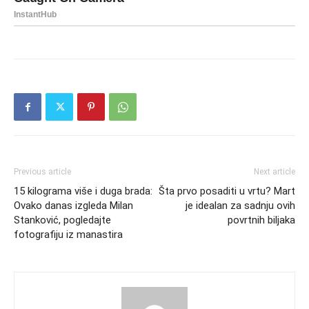
Previous article
Next article
15 kilograma više i duga brada:
Šta prvo posaditi u vrtu? Mart
Ovako danas izgleda Milan
je idealan za sadnju ovih
Stanković, pogledajte
povrtnih biljaka
fotografiju iz manastira