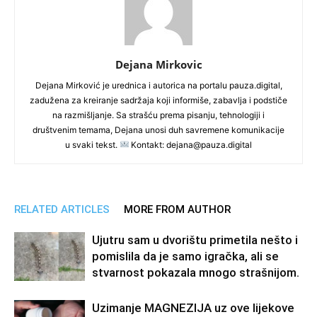
Dejana Mirkovic
Dejana Mirković je urednica i autorica na portalu pauza.digital,
zadužena za kreiranje sadržaja koji informiše, zabavlja i podstiče
na razmišljanje. Sa strašću prema pisanju, tehnologiji i
društvenim temama, Dejana unosi duh savremene komunikacije
u svaki tekst.
Kontakt: dejana@pauza.digital
RELATED ARTICLES
MORE FROM AUTHOR
Ujutru sam u dvorištu primetila nešto i
pomislila da je samo igračka, ali se
stvarnost pokazala mnogo strašnijom.
Uzimanje MAGNEZIJA uz ove lijekove