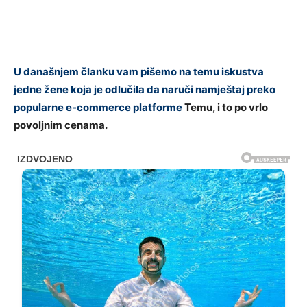
U današnjem članku vam pišemo na temu iskustva
jedne žene koja je odlučila da naruči namještaj preko
popularne e-commerce platforme
Temu, i to po vrlo
povoljnim cenama.