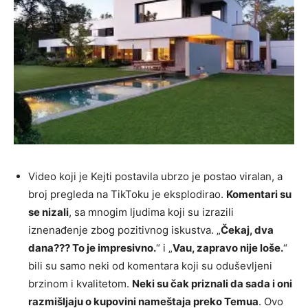
Video koji je Kejti postavila ubrzo je postao viralan, a
broj pregleda na TikToku je eksplodirao.
Komentari su
se nizali
, sa mnogim ljudima koji su izrazili
iznenađenje zbog pozitivnog iskustva. „
Čekaj, dva
dana??? To je impresivno.
“ i „
Vau, zapravo nije loše.
“
bili su samo neki od komentara koji su oduševljeni
brzinom i kvalitetom.
Neki su čak priznali da sada i oni
razmišljaju o kupovini nameštaja preko Temua
. Ovo