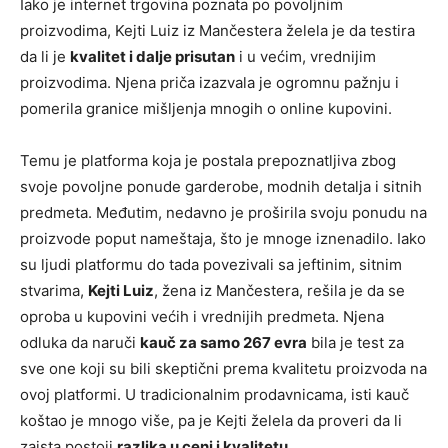
Iako je internet trgovina poznata po povoljnim
proizvodima, Kejti Luiz iz Mančestera želela je da testira
da li je
kvalitet i dalje prisutan
i u većim, vrednijim
proizvodima. Njena priča izazvala je ogromnu pažnju i
pomerila granice mišljenja mnogih o online kupovini.
Temu je platforma koja je postala prepoznatljiva zbog
svoje povoljne ponude garderobe, modnih detalja i sitnih
predmeta. Međutim, nedavno je proširila svoju ponudu na
proizvode poput nameštaja, što je mnoge iznenadilo. Iako
su ljudi platformu do tada povezivali sa jeftinim, sitnim
stvarima,
Kejti Luiz
, žena iz Mančestera, rešila je da se
oproba u kupovini većih i vrednijih predmeta. Njena
odluka da naruči
kauč za samo 267 evra
bila je test za
sve one koji su bili skeptični prema kvalitetu proizvoda na
ovoj platformi. U tradicionalnim prodavnicama, isti kauč
koštao je mnogo više, pa je Kejti želela da proveri da li
zaista postoji
razlika u ceni i kvalitetu
.