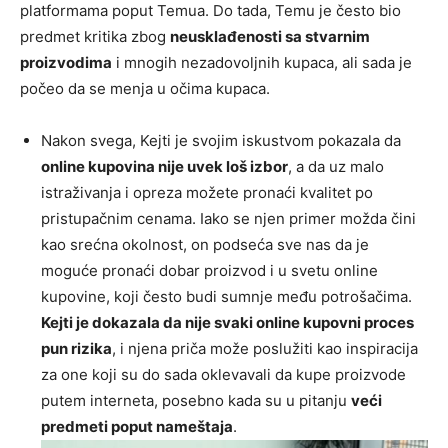
platformama poput Temua. Do tada, Temu je često bio
predmet kritika zbog
neusklađenosti sa stvarnim
proizvodima
i mnogih nezadovoljnih kupaca, ali sada je
počeo da se menja u očima kupaca.
Nakon svega, Kejti je svojim iskustvom pokazala da
online kupovina nije uvek loš izbor
, a da uz malo
istraživanja i opreza možete pronaći kvalitet po
pristupačnim cenama. Iako se njen primer možda čini
kao srećna okolnost, on podseća sve nas da je
moguće pronaći dobar proizvod i u svetu online
kupovine, koji često budi sumnje među potrošačima.
Kejti je dokazala da nije svaki online kupovni proces
pun rizika
, i njena priča može poslužiti kao inspiracija
za one koji su do sada oklevavali da kupe proizvode
putem interneta, posebno kada su u pitanju
veći
predmeti poput nameštaja
.