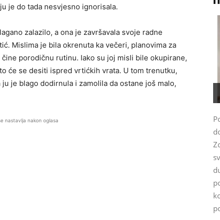
oju je do tada nesvjesno ignorisala.
agano zalazilo, a ona je završavala svoje radne
ić. Mislima je bila okrenuta ka večeri, planovima za
čine porodičnu rutinu. Iako su joj misli bile okupirane,
o će se desiti ispred vrtićkih vrata. U tom trenutku,
 ju je blago dodirnula i zamolila da ostane još malo,
P
se nastavlja nakon oglasa
do
Z
s
d
po
ko
po