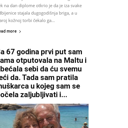
k na dan diplome otkrio je da je iza svake
bijenice stajala dugogodišnja briga, a u
aroj kožnoj torbi čekalo ga...
ead more
a 67 godina prvi put sam
ama otputovala na Maltu i
bećala sebi da ću svemu
eći da. Tada sam pratila
uškarca u kojeg sam se
očela zaljubljivati i...