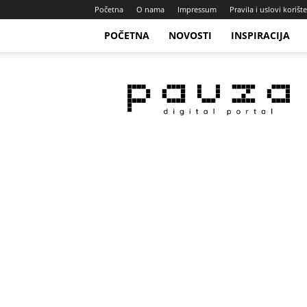
Početna
O nama
Impressum
Pravila i uslovi korišt
POČETNA
NOVOSTI
INSPIRACIJA
Pauza
Portal