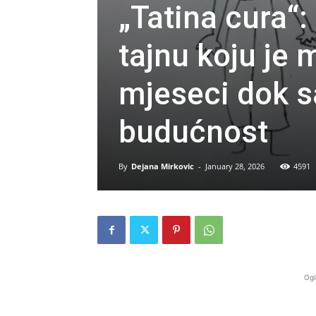
„Tatina cura“: 
tajnu koju je 
mjeseci dok s
budućnost
By
Dejana Mirkovic
-
January 28, 2026
4591
Ogl