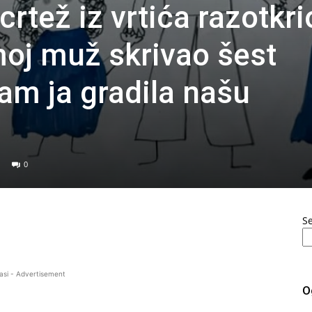
crtež iz vrtića razotkri
moj muž skrivao šest
am ja gradila našu
0
S
asi - Advertisement
O