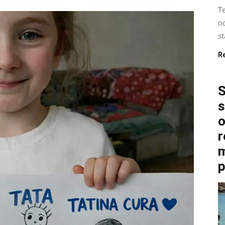
Te
od
st
R
S
s
o
r
m
p