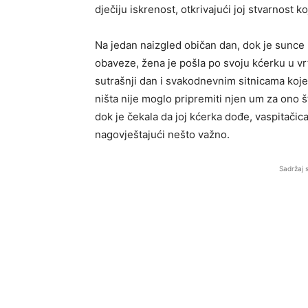
dječiju iskrenost, otkrivajući joj stvarnost k
Na jedan naizgled običan dan, dok je sunce l
obaveze, žena je pošla po svoju kćerku u vrt
sutrašnji dan i svakodnevnim sitnicama koje 
ništa nije moglo pripremiti njen um za ono št
dok je čekala da joj kćerka dođe, vaspitačica
nagovještajući nešto važno.
Sadržaj 