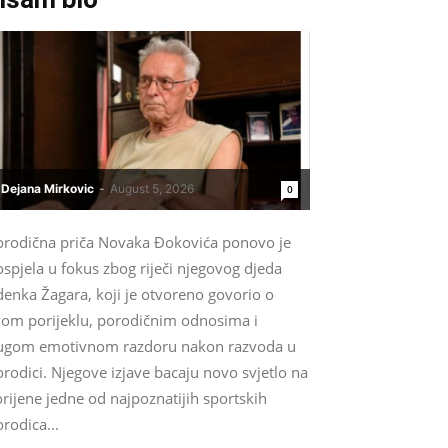
Dejana Mirkovic
-
August 5, 2026
0
orodična priča Novaka Đokovića ponovo je
spjela u fokus zbog riječi njegovog djeda
denka Žagara, koji je otvoreno govorio o
vom porijeklu, porodičnim odnosima i
ugom emotivnom razdoru nakon razvoda u
rodici. Njegove izjave bacaju novo svjetlo na
rijene jedne od najpoznatijih sportskih
rodica...