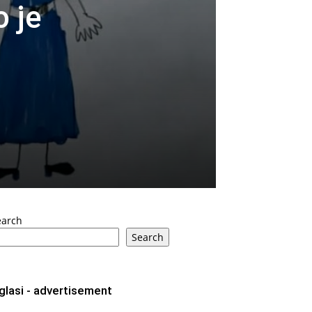
o je
earch
Search
glasi - advertisement