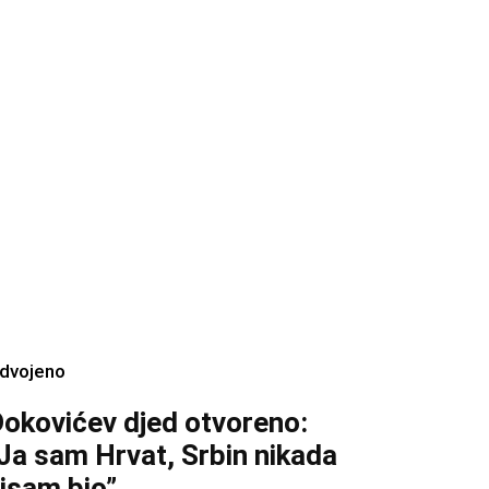
zdvojeno
okovićev djed otvoreno:
Ja sam Hrvat, Srbin nikada
isam bio”