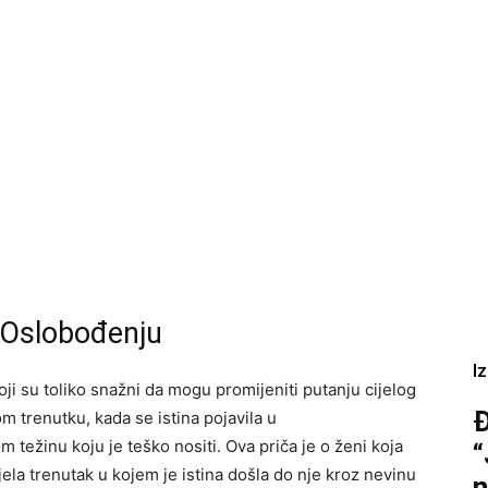
 i Oslobođenju
I
ji su toliko snažni da mogu promijeniti putanju cijelog
Đ
 trenutku, kada se istina pojavila u
težinu koju je teško nositi. Ova priča je o ženi koja
“
la trenutak u kojem je istina došla do nje kroz nevinu
n