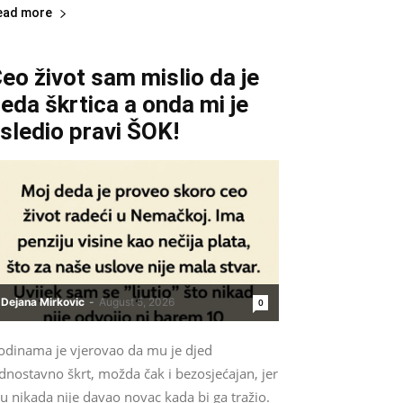
ead more
eo život sam mislio da je
eda škrtica a onda mi je
sledio pravi ŠOK!
Dejana Mirkovic
-
August 5, 2026
0
odinama je vjerovao da mu je djed
dnostavno škrt, možda čak i bezosjećajan, jer
 nikada nije davao novac kada bi ga tražio.