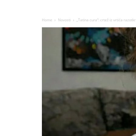
Home
Novosti
„Tatina cura“: crtež iz vrtića razotkr