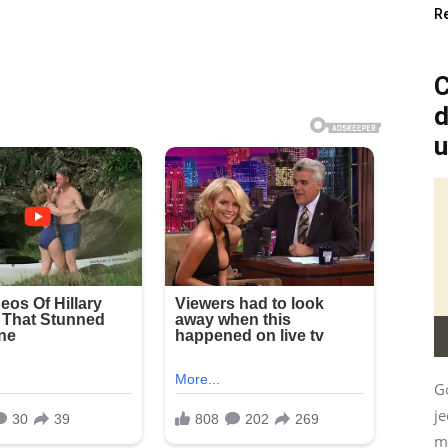
R
C
d
u
G
je
mu