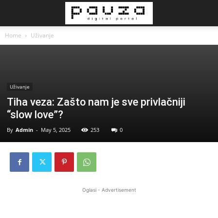
Home
Uživanje
Uživanje
Tiha veza: Zašto nam je sve privlačniji
“slow love”?
By
Admin
-
May 5, 2025
253
0
Oglasi - Advertisement