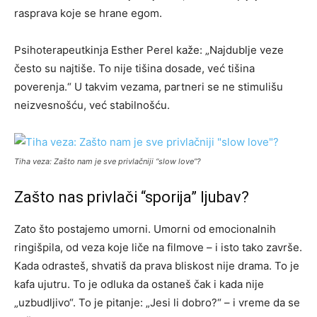
rasprava koje se hrane egom.
Psihoterapeutkinja Esther Perel kaže: „Najdublje veze
često su najtiše. To nije tišina dosade, već tišina
poverenja.“ U takvim vezama, partneri se ne stimulišu
neizvesnošću, već stabilnošću.
Tiha veza: Zašto nam je sve privlačniji “slow love”?
Zašto nas privlači “sporija” ljubav?
Zato što postajemo umorni. Umorni od emocionalnih
ringišpila, od veza koje liče na filmove – i isto tako završe.
Kada odrasteš, shvatiš da prava bliskost nije drama. To je
kafa ujutru. To je odluka da ostaneš čak i kada nije
„uzbudljivo“. To je pitanje: „Jesi li dobro?“ – i vreme da se