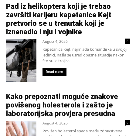
Pad iz helikoptera koji je trebao
završiti karijeru kapetanice Kejt
pretvorio se u trenutak koji je
iznenadio i nju i vojnike
August 4, 2026
0
Kapetanica Kejt, najmlađa komandirka u svojoj
jedinici, našla se usred opasne situacije nakon
što su je trojica...
Read more
Kako prepoznati moguće znakove
povišenog holesterola i zašto je
laboratorijska provjera presudna
August 4, 2026
0
Povišen holesterol spada među zdravstvene