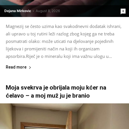
Dejana Mirkovic
-
August 8, 2026
0
Magnezij se često uzima kao svakodnevni dodatak ishrani,
ali upravo u toj rutini leži razlog zbog kojeg ga ne treba
posmatrati olako: može uticati na djelovanje pojedinih
lijekova i promijeniti način na koji ih organizam
apsorbira.Riječ je o mineralu koji ima važnu ulogu u...
Read more
Moja svekrva je obrijala moju kćer na
ćelavo – a moj muž ju je branio