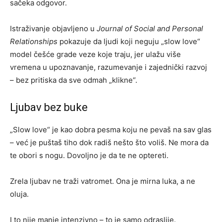
sačeka odgovor.
Istraživanje objavljeno u
Journal of Social and Personal
Relationships
pokazuje da ljudi koji neguju „slow love“
model češće grade veze koje traju, jer ulažu više
vremena u upoznavanje, razumevanje i zajednički razvoj
– bez pritiska da sve odmah „klikne“.
Ljubav bez buke
„Slow love“ je kao dobra pesma koju ne pevaš na sav glas
– već je puštaš tiho dok radiš nešto što voliš. Ne mora da
te obori s nogu. Dovoljno je da te ne optereti.
Zrela ljubav ne traži vatromet. Ona je mirna luka, a ne
oluja.
I to nije manje intenzivno – to je samo odraslije.