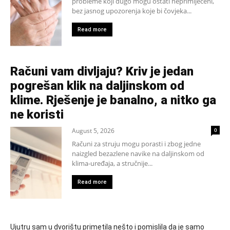
probleme koji dugo mogu ostati neprimijećeni,
bez jasnog upozorenja koje bi čovjeka...
Read more
Računi vam divljaju? Kriv je jedan
pogrešan klik na daljinskom od
klime. Rješenje je banalno, a nitko ga
ne koristi
August 5, 2026
0
Računi za struju mogu porasti i zbog jedne
naizgled bezazlene navike na daljinskom od
klima-uređaja, a stručnije...
Read more
Ujutru sam u dvorištu primetila nešto i pomislila da je samo