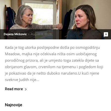
Dejana Mirkovic
-
August 8, 2026
0
Kada je tog utorka poslijepodne došla po osmogodišnju
Meadow, majka nije očekivala ništa osim uobičajenog
porodičnog prizora, ali je umjesto toga zatekla dijete sa
obrijanom glavom, crvenilom na tjemenu i pogledom koji
je pokazivao da je nešto duboko narušeno.U kući njene
svekrve Judith nije...
Read more
Najnovije