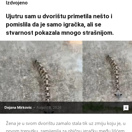
Izdvojeno
Ujutru sam u dvorištu primetila nešto i
pomislila da je samo igračka, ali se
stvarnost pokazala mnogo strašnijom.
Dejana Mirkovic
-
August 8, 2026
0
Žena je u svom dvorištu zamalo stala tik uz zmiju koju je, u
prvom trenutku, zamijenila za običnu igračku među lišćem,