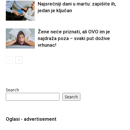
Najsrećniji dani u martu: zapišite ih,
jedan je ključan
Žene neće priznati, ali OVO im je
najdraža poza – svaki put dožive
vrhunac!
Search
Search
Oglasi - advertisement