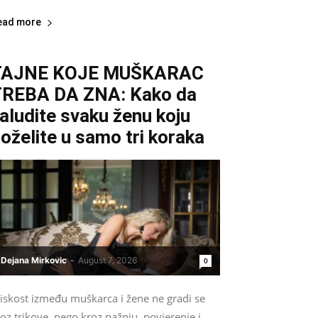
ead more
TAJNE KOJE MUŠKARAC
REBA DA ZNA: Kako da
aludite svaku ženu koju
oželite u samo tri koraka
Dejana Mirkovic
-
August 7, 2026
0
liskost između muškarca i žene ne gradi se
oz trikove, nego kroz pažnju, povjerenje i