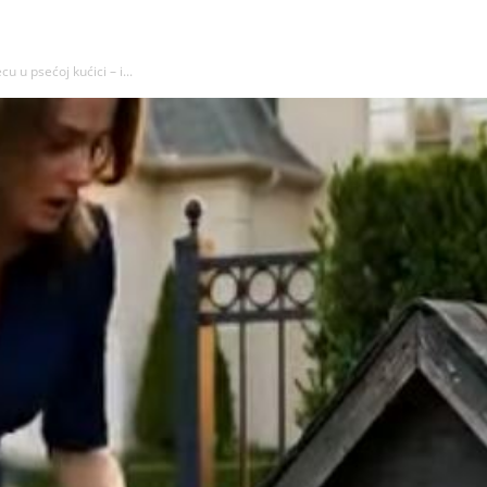
cu u psećoj kućici – i...