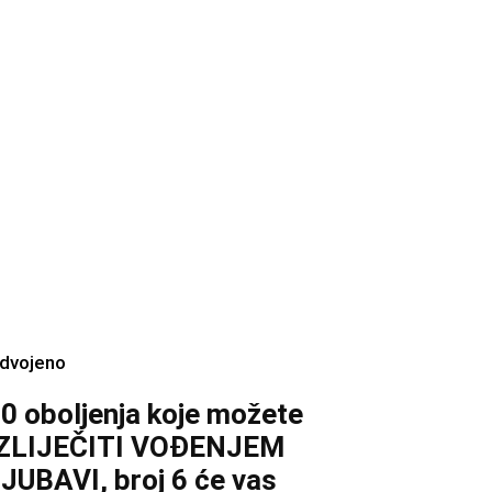
zdvojeno
0 oboljenja koje možete
IZLIJEČITI VOĐENJEM
JUBAVI, broj 6 će vas