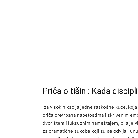
Priča o tišini: Kada disci
Iza visokih kapija jedne raskošne kuće, koja
priča pretrpana napetostima i skrivenim em
dvorištem i luksuznim nameštajem, bila je v
za dramatične sukobe koji su se odvijali unu