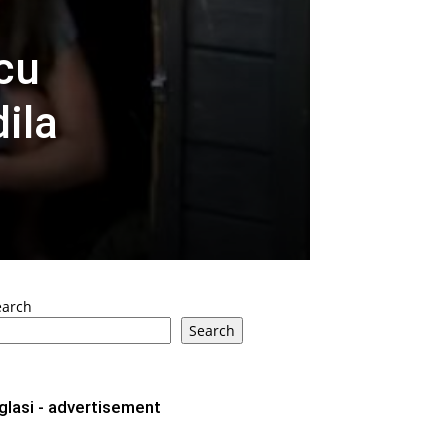
ecu
dila
earch
Search
glasi - advertisement