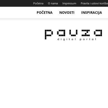
Početna
O nama
Impressum
Pravila i uslovi korišt
POČETNA
NOVOSTI
INSPIRACIJA
Pauza
Portal