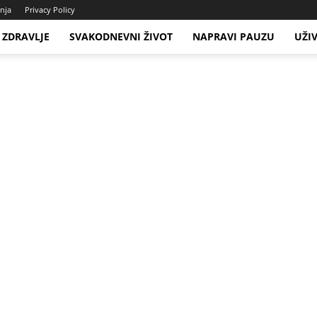
enja
Privacy Policy
ZDRAVLJE
SVAKODNEVNI ŽIVOT
NAPRAVI PAUZU
UŽI