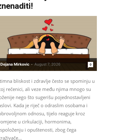
znenaditi!
Dejana Mirkovic
-
August 7, 2026
0
timna bliskost i zdravlje često se spominju u
toj rečenici, ali veze među njima mnogo su
oženije nego što sugerišu pojednostavljeni
slovi. Kada je riječ o odraslim osobama i
obrovoljnom odnosu, tijelo reaguje kroz
romjene u cirkulaciji, hormonima,
spoloženju i opuštenosti, zbog čega
traživače...