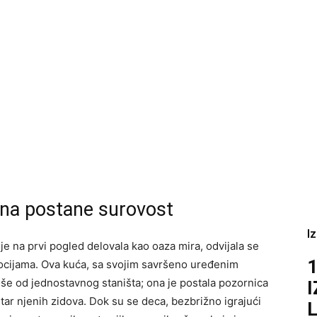
plina postane surovost
I
 je na prvi pogled delovala kao oaza mira, odvijala se
1
ocijama. Ova kuća, sa svojim savršeno uređenim
iše od jednostavnog staništa; ona je postala pozornica
tar njenih zidova. Dok su se deca, bezbrižno igrajući
L