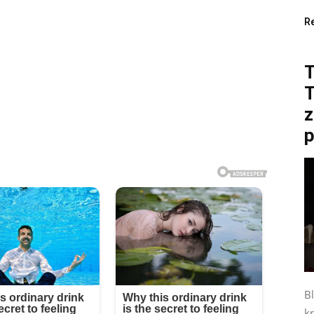
R
T
z
p
B
kr