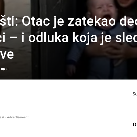
išti: Otac je zatekao d
i – i odluka koja je sle
sve
0
S
asi - Advertisement
O