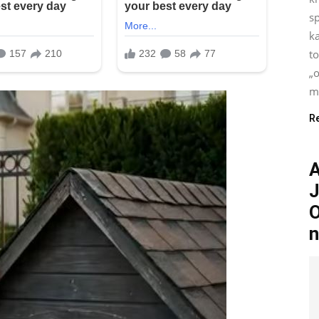
s
ka
t
„o
mo
R
A
J
O
n