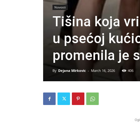
Novosti
Tišina koja vr
u psećoj kućic
promenila je 
By
Dejana Mirkovic
-
March 16, 2026
406
Ogl