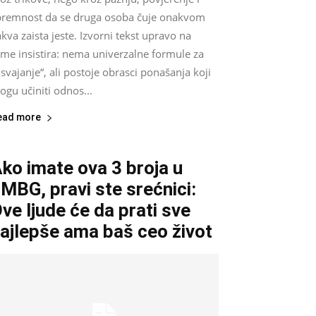
premnost da se druga osoba čuje onakvom
kva zaista jeste. Izvorni tekst upravo na
ome insistira: nema univerzalne formule za
svajanje“, ali postoje obrasci ponašanja koji
gu učiniti odnos...
ead more
ko imate ova 3 broja u
MBG, pravi ste srećnici:
ve ljude će da prati sve
ajlepše ama baš ceo život