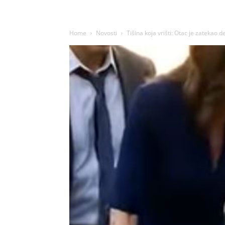
Home
Novosti
Tišina koja vrišti: Otac je zatekao de