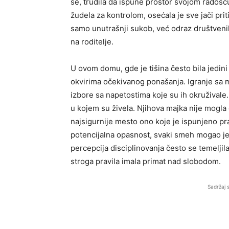
se, trudila da ispune prostor svojom radošću
žudela za kontrolom, osećala je sve jači priti
samo unutrašnji sukob, već odraz društveni
na roditelje.
U ovom domu, gde je tišina često bila jedini 
okvirima očekivanog ponašanja. Igranje sa 
izbore sa napetostima koje su ih okruživale.
u kojem su živela. Njihova majka nije mogla
najsigurnije mesto ono koje je ispunjeno pra
potencijalna opasnost, svaki smeh mogao je 
percepcija disciplinovanja često se temeljil
stroga pravila imala primat nad slobodom.
Sadržaj 