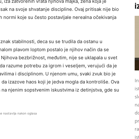
, iza zatvorenih vrata njihova majka, žena koja je
i
sak na svoje shvatanje discipline. Ovaj pritisak nije bio
h normi koje su često postavljale nerealna očekivanja
znak stabilnosti, deca su se trudila da ostanu u
malom plavom loptom postalo je njihov način da se
 Njihova bezbrižnost, međutim, nije se uklapala u svet
 da razume potrebu za igrom i veseljem, verujući da je
vilima i disciplinom. U njenom umu, svaki zvuk bio je
In
da izazove haos koji je jedva mogla da kontroliše. Ova
is
a na njenim sopstvenim iskustvima iz detinjstva, gde su
sl
na
d
se nastavlja nakon oglasa
p
ra
is