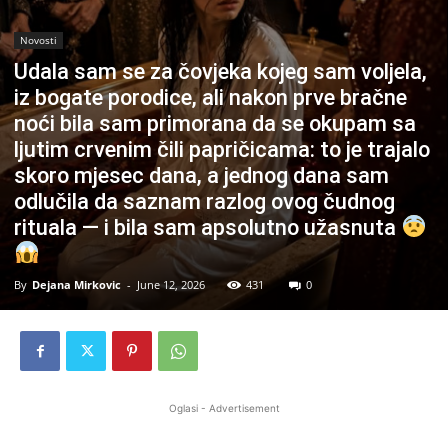
Novosti
Udala sam se za čovjeka kojeg sam voljela,
iz bogate porodice, ali nakon prve bračne
noći bila sam primorana da se okupam sa
ljutim crvenim čili papričicama: to je trajalo
skoro mjesec dana, a jednog dana sam
odlučila da saznam razlog ovog čudnog
rituala — i bila sam apsolutno užasnuta
By
Dejana Mirkovic
-
June 12, 2026
431
0
Oglasi - Advertisement