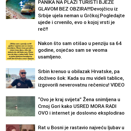
PANIKA NA PLAŽI TURISTI BJEŽE
GLAVOM BEZ OBZIRA!!!Devojčicu iz
Srbije ujela neman u Grčkoj:Pogledajte
ujede i crvenilo, evo o kojoj vrsti je
reč!!
Nakon što sam otišao u penziju sa 64
godine, osjećao sam se veoma
usamljeno.
Srbin krenuo u obilazak Hrvatske, pa
doživeo šok: Kada su mu videli tablice,
izgovorili neverovatnu rečenicu! VIDEO
“Ovo je kraj svijeta” Žena snimljena u
Crnoj Gori kako USRED MORA RADI
OVO i internet je doslovno eksplodirao
Rat u Bosni je rastavio najveću ljubav u