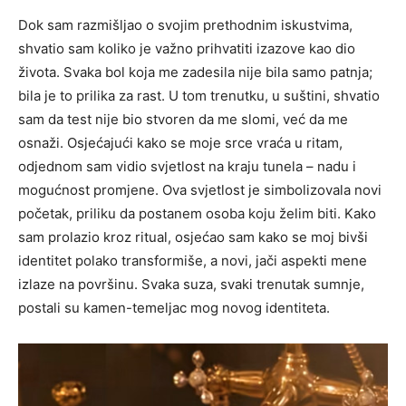
Dok sam razmišljao o svojim prethodnim iskustvima,
shvatio sam koliko je važno prihvatiti izazove kao dio
života. Svaka bol koja me zadesila nije bila samo patnja;
bila je to prilika za rast.
U tom trenutku, u suštini, shvatio
sam da test nije bio stvoren da me slomi, već da me
osnaži. Osjećajući kako se moje srce vraća u ritam,
odjednom sam vidio svjetlost na kraju tunela – nadu i
mogućnost promjene.
Ova svjetlost je simbolizovala novi
početak, priliku da postanem osoba koju želim biti. Kako
sam prolazio kroz ritual, osjećao sam kako se moj bivši
identitet polako transformiše, a novi, jači aspekti mene
izlaze na površinu. Svaka suza, svaki trenutak sumnje,
postali su kamen-temeljac mog novog identiteta.