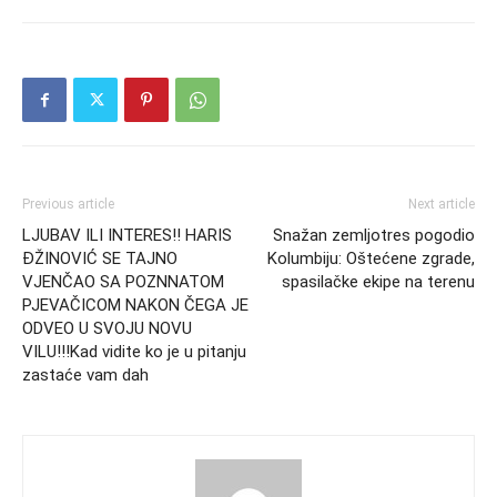
Previous article
Next article
LJUBAV ILI INTERES!! HARIS
Snažan zemljotres pogodio
ĐŽINOVIĆ SE TAJNO
Kolumbiju: Oštećene zgrade,
VJENČAO SA POZNNATOM
spasilačke ekipe na terenu
PJEVAČICOM NAKON ČEGA JE
ODVEO U SVOJU NOVU
VILU!!!Kad vidite ko je u pitanju
zastaće vam dah