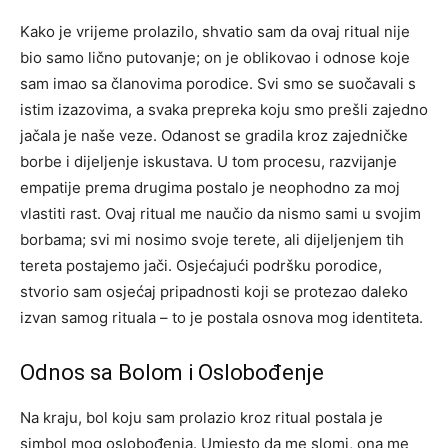
Kako je vrijeme prolazilo, shvatio sam da ovaj ritual nije
bio samo lično putovanje; on je oblikovao i odnose koje
sam imao sa članovima porodice. Svi smo se suočavali s
istim izazovima, a svaka prepreka koju smo prešli zajedno
jačala je naše veze.
Odanost se gradila kroz zajedničke
borbe i dijeljenje iskustava. U tom procesu, razvijanje
empatije prema drugima postalo je neophodno za moj
vlastiti rast. Ovaj ritual me naučio da nismo sami u svojim
borbama; svi mi nosimo svoje terete, ali dijeljenjem tih
tereta postajemo jači.
Osjećajući podršku porodice,
stvorio sam osjećaj pripadnosti koji se protezao daleko
izvan samog rituala – to je postala osnova mog identiteta.
Odnos sa Bolom i Oslobođenje
Na kraju, bol koju sam prolazio kroz ritual postala je
simbol mog oslobođenja. Umjesto da me slomi, ona me