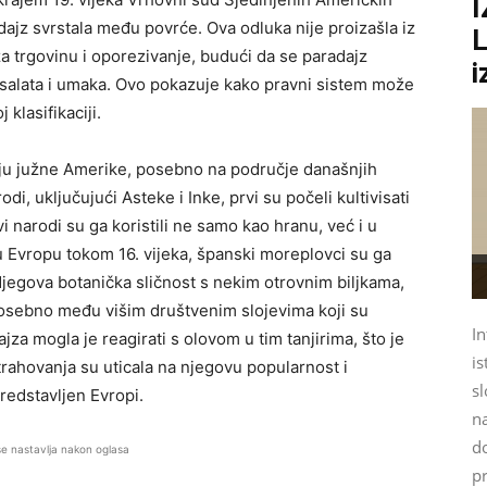
jz svrstala među povrće. Ova odluka nije proizašla iz
L
za trgovinu i oporezivanje, budući da se paradajz
i
 salata i umaka. Ovo pokazuje kako pravni sistem može
 klasifikaciji.
riju južne Amerike, posebno na područje današnjih
di, uključujući Asteke i Inke, prvi su počeli kultivisati
vi narodi su ga koristili ne samo kao hranu, već i u
o u Evropu tokom 16. vijeka, španski moreplovci su ga
Njegova botanička sličnost s nekim otrovnim biljkama,
, posebno među višim društvenim slojevima koji su
In
ajza mogla je reagirati s olovom u tim tanjirima, što je
is
trahovanja su uticala na njegovu popularnost i
sl
redstavljen Evropi.
na
d
se nastavlja nakon oglasa
p