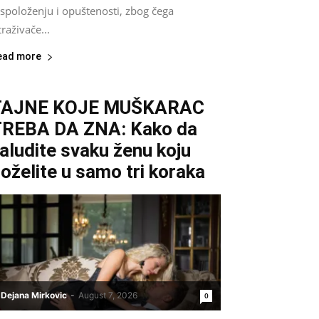
spoloženju i opuštenosti, zbog čega
traživače...
ead more
TAJNE KOJE MUŠKARAC
REBA DA ZNA: Kako da
aludite svaku ženu koju
oželite u samo tri koraka
Dejana Mirkovic
-
August 7, 2026
0