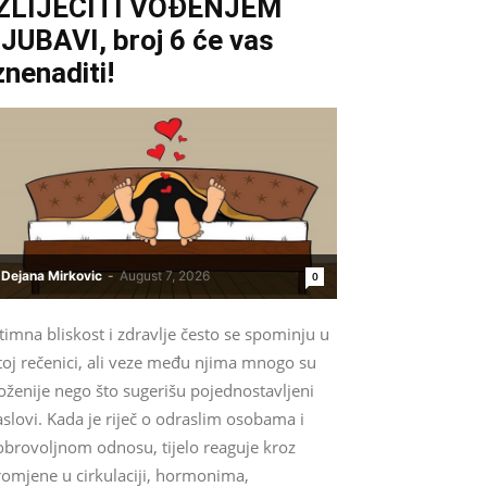
IZLIJEČITI VOĐENJEM
JUBAVI, broj 6 će vas
znenaditi!
Dejana Mirkovic
-
August 7, 2026
0
timna bliskost i zdravlje često se spominju u
toj rečenici, ali veze među njima mnogo su
oženije nego što sugerišu pojednostavljeni
slovi. Kada je riječ o odraslim osobama i
obrovoljnom odnosu, tijelo reaguje kroz
romjene u cirkulaciji, hormonima,