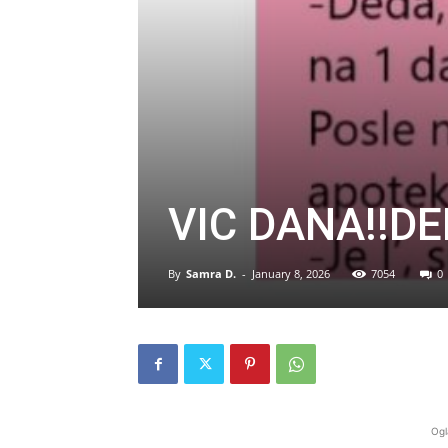
VIC DANA!!DE
By
Samra D.
-
January 8, 2026
7054
0
Ogl