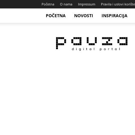
Početna
O nama
Impressum
Pravila i uslovi korišt
POČETNA
NOVOSTI
INSPIRACIJA
Pauza
Portal