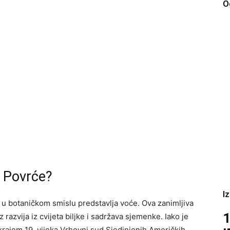
O
i Povrće?
I
 u botaničkom smislu predstavlja voće. Ova zanimljiva
1
z razvija iz cvijeta biljke i sadržava sjemenke. Iako je
 krajem 19. vijeka Vrhovni sud Sjedinjenih Američkih