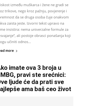
liskost između muškarca i žene ne gradi se
oz trikove, nego kroz pažnju, povjerenje i
premnost da se druga osoba čuje onakvom
kva zaista jeste. Izvorni tekst upravo na
ome insistira: nema univerzalne formule za
svajanje“, ali postoje obrasci ponašanja koji
gu učiniti odnos...
ead more
ko imate ova 3 broja u
MBG, pravi ste srećnici:
ve ljude će da prati sve
ajlepše ama baš ceo život