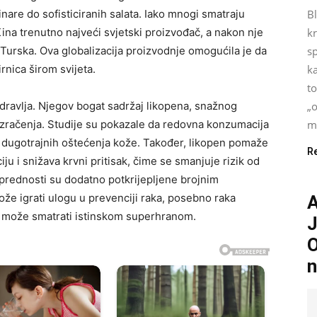
nare do sofisticiranih salata. Iako mnogi smatraju
B
Kina trenutno najveći svjetski proizvođač, a nakon nje
kr
 Turska. Ova globalizacija proizvodnje omogućila je da
s
nica širom svijeta.
ka
t
zdravlja. Njegov bogat sadržaj likopena, snažnog
„o
 zračenja. Studije su pokazale da redovna konzumacija
mo
i dugotrajnih oštećenja kože. Također, likopen pomaže
R
iju i snižava krvni pritisak, čime se smanjuje rizik od
prednosti su dodatno potkrijepljene brojnim
ože igrati ulogu u prevenciji raka, posebno raka
A
e može smatrati istinskom superhranom.
J
O
n