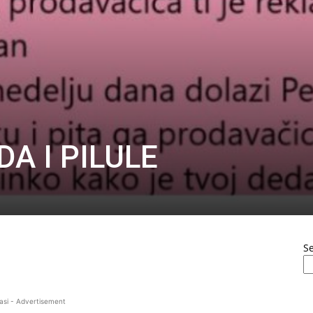
DA I PILULE
S
asi - Advertisement