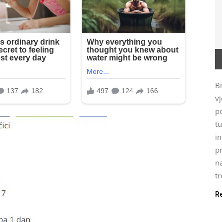
Br
vj
p
t
i
p
n
tr
R