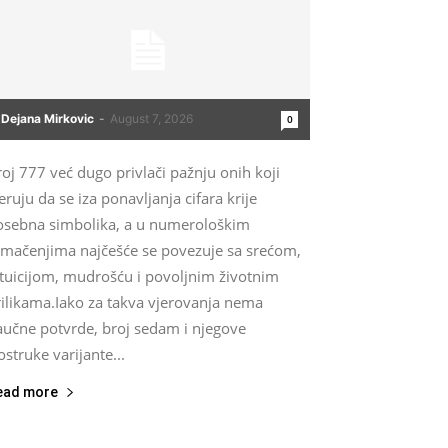
Dejana Mirkovic
-
August 7, 2026
0
oj 777 već dugo privlači pažnju onih koji
eruju da se iza ponavljanja cifara krije
osebna simbolika, a u numerološkim
umačenjima najčešće se povezuje sa srećom,
ntuicijom, mudrošću i povoljnim životnim
rilikama.Iako za takva vjerovanja nema
aučne potvrde, broj sedam i njegove
ostruke varijante...
ead more