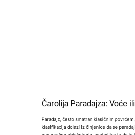
Čarolija Paradajza: Voće il
Paradajz, često smatran klasičnim povrćem,
klasifikacija dolazi iz činjenice da se paradaj
ovo naučno objašnjenje, zanimljivo je da je