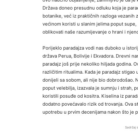
Država doneo presudnu odluku koja je parada
botanike, već iz praktičnih razloga vezanih 
većinom koristi u slanim jelima poput supe,
oblikovati naše razumijevanje o hrani i njenoj
Porijeklo paradajza vodi nas duboko u isto
država Perua, Bolivije i Ekvadora. Drevni naro
paradajz još prije nekoliko hiljada godina. O
različitim ritualima. Kada je paradajz stiga
donijeli sa sobom, ali nije bio dobrodošao. 
poput velebilja, izazvala je sumnju i strah
koristili posuđe od kositra. Kiselina iz parad
dodatno povećavalo rizik od trovanja. Ova s
upotrebu u prvim decenijama nakon što je p
Sadržaj 