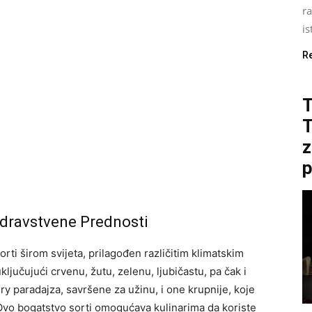
ra
is
R
T
z
p
Zdravstvene Prednosti
rti širom svijeta, prilagođen različitim klimatskim
ljučujući crvenu, žutu, zelenu, ljubičastu, pa čak i
ry paradajza, savršene za užinu, i one krupnije, koje
 Ovo bogatstvo sorti omogućava kulinarima da koriste