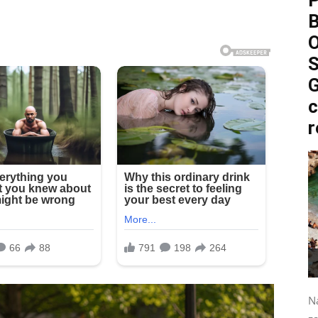
P
O
S
G
c
r
Na