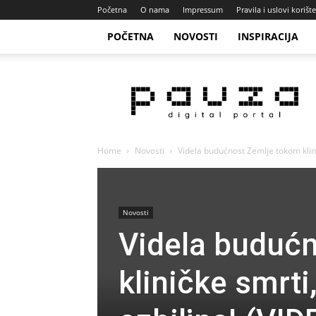
Početna
O nama
Impressum
Pravila i uslovi korišt
POČETNA
NOVOSTI
INSPIRACIJA
Pauza
Portal
Home
Novosti
Videla budućnost Zemlje tokom klini
Novosti
Videla buduć
kliničke smrti