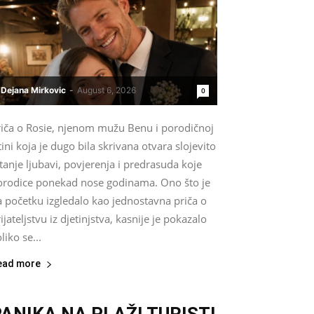
Dejana Mirkovic
-
August 6, 2026
0
riča o Rosie, njenom mužu Benu i porodičnoj
tini koja je dugo bila skrivana otvara slojevito
tanje ljubavi, povjerenja i predrasuda koje
orodice ponekad nose godinama. Ono što je
a početku izgledalo kao jednostavna priča o
ijateljstvu iz djetinjstva, kasnije je pokazalo
liko se...
ead more