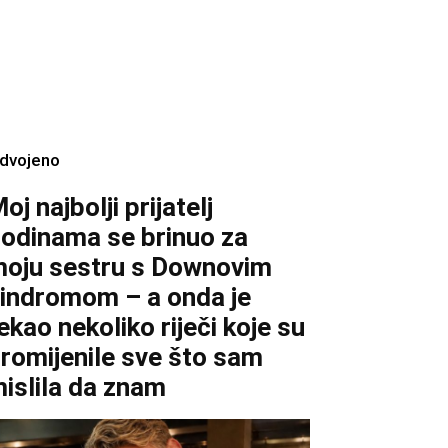
zdvojeno
oj najbolji prijatelj
odinama se brinuo za
oju sestru s Downovim
indromom – a onda je
ekao nekoliko riječi koje su
romijenile sve što sam
islila da znam