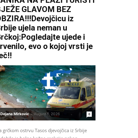
ANIKA NA PLAŽI TURISTI
BJEŽE GLAVOM BEZ
BZIRA!!!Devojčicu iz
rbije ujela neman u
rčkoj:Pogledajte ujede i
rvenilo, evo o kojoj vrsti je
eč!!
Dejana Mirkovic
-
August 6, 2026
0
 grčkom ostrvu Tasos djevojčica iz Srbije