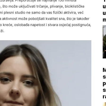
 zdravlja. Preporučuje se najmanje 150 minuta
u
to može uključivati trčanje, plivanje, biciklističke
u
lni plesni studio ne samo da vas fizički aktivira, već
m
čka aktivnost može poboljšati kvalitet sna, što je također
lo kreće, oslobađa napetost i stvara osjećaj postignuća,
ži.
M
s
p
s
r