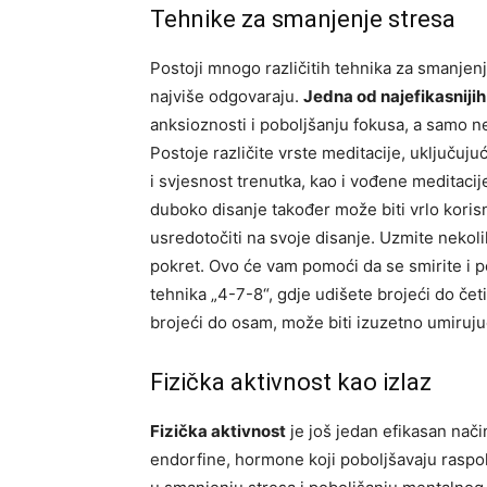
Tehnike za smanjenje stresa
Postoji mnogo različitih tehnika za smanjen
najviše odgovaraju.
Jedna od najefikasnijih
anksioznosti i poboljšanju fokusa, a samo n
Postoje različite vrste meditacije, uključuju
i svjesnost trenutka, kao i vođene meditacij
duboko disanje također može biti vrlo kori
usredotočiti na svoje disanje. Uzmite nekoli
pokret. Ovo će vam pomoći da se smirite i p
tehnika „4-7-8“, gdje udišete brojeći do čet
brojeći do osam, može biti izuzetno umiruju
Fizička aktivnost kao izlaz
Fizička aktivnost
je još jedan efikasan nač
endorfine, hormone koji poboljšavaju raspo