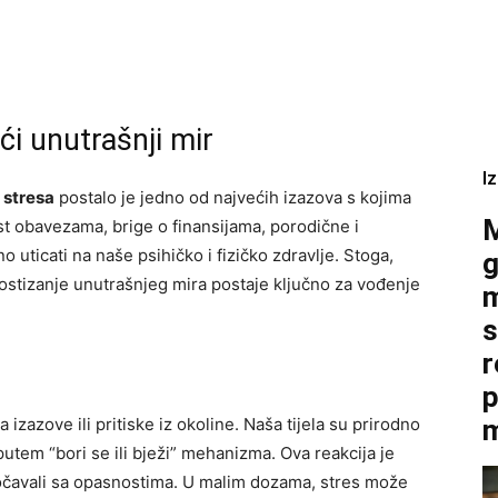
ći unutrašnji mir
I
 stresa
postalo je jedno od najvećih izazova s kojima
M
 obavezama, brige o finansijama, porodične i
uticati na naše psihičko i fizičko zdravlje. Stoga,
g
ostizanje unutrašnjeg mira postaje ključno za vođenje
m
s
r
p
a izazove ili pritiske iz okoline. Naša tijela su prirodno
m
utem “bori se ili bježi” mehanizma. Ova reakcija je
suočavali sa opasnostima. U malim dozama, stres može