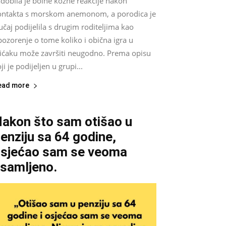
dobila je bolne kožne reakcije nakon
ontakta s morskom anemonom, a porodica je
učaj podijelila s drugim roditeljima kao
ozorenje o tome koliko i obična igra u
lićaku može završiti neugodno. Prema opisu
ji je podijeljen u grupi...
ead more
akon što sam otišao u
enziju sa 64 godine,
sjećao sam se veoma
samljeno.