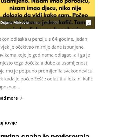
Dejana Mirkovic
-
August 6, 2026
0
akon odlaska u penziju s 64 godine, jedan
vjek je očekivao mirnije dane ispunjene
vikama koje je godinama odlagao, ali ga je
mjesto toga dočekala duboka usamljenost
oja mu je potpuno promijenila svakodnevicu.
k kada je počeo češće odlaziti u lokalni kafić
upoznao...
ead more
ajnovije
rudna snaha je povjerovala