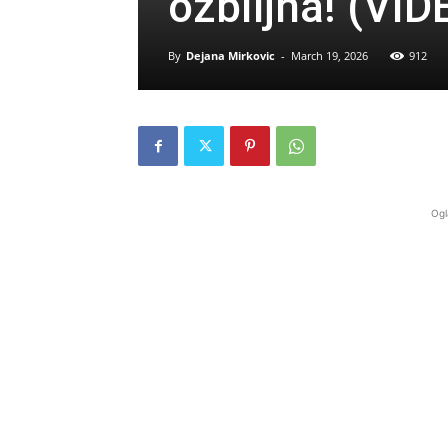
ozbiljna! (VID
By
Dejana Mirkovic
-
March 19, 2026
912
Ogl