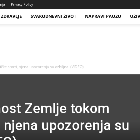
enja
Privacy Policy
ZDRAVLJE
SVAKODNEVNI ŽIVOT
NAPRAVI PAUZU
UŽI
čke smrti, njena upozorenja su ozbiljna! (VIDEO)
nost Zemlje tokom
, njena upozorenja su