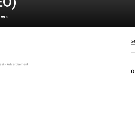
EO)
0
S
asi - Advertisement
O