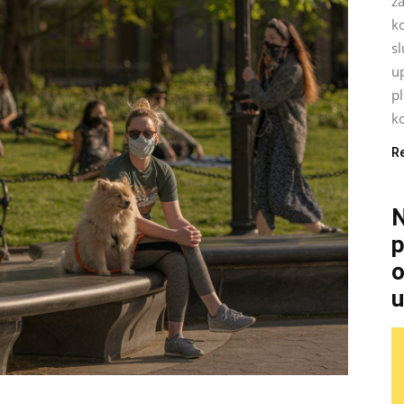
za
k
sl
up
p
ko
R
N
p
o
u