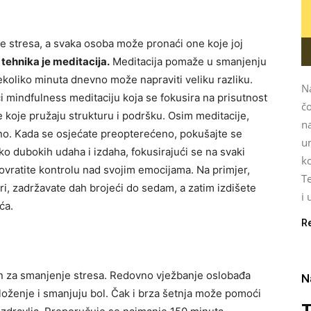
je stresa, a svaka osoba može pronaći one koje joj
 tehnika je meditacija.
Meditacija pomaže u smanjenju
ekoliko minuta dnevno može napraviti veliku razliku.
N
ći mindfulness meditaciju koja se fokusira na prisutnost
čo
e koje pružaju strukturu i podršku. Osim meditacije,
na
sno. Kada se osjećate preopterećeno, pokušajte se
u
ko dubokih udaha i izdaha, fokusirajući se na svaki
k
ovratite kontrolu nad svojim emocijama. Na primjer,
Te
iri, zadržavate dah brojeći do sedam, a zatim izdišete
i 
ća.
R
in za smanjenje stresa. Redovno vježbanje oslobađa
N
loženje i smanjuju bol. Čak i brza šetnja može pomoći
T