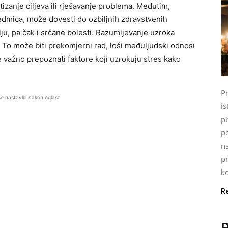
stizanje ciljeva ili rješavanje problema. Međutim,
sedmica, može dovesti do ozbiljnih zdravstvenih
ju, pa čak i srčane bolesti. Razumijevanje uzroka
 To može biti prekomjerni rad, loši međuljudski odnosi
e važno prepoznati faktore koji uzrokuju stres kako
P
se nastavlja nakon oglasa
is
pi
p
n
pr
ko
R