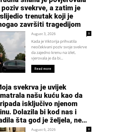
 poziv svekrve, a zatim je
slijedio trenutak koji je
ogao završiti tragedijom
August 3, 2026
0
Kada je Viktorija prihvatila
neočekivani poziv svoje svekrve
da zajedno krenu na izlet,
vjerovala je da bi...
Read more
oja svekrva je uvijek
matrala našu kuću kao da
ripada isključivo njenom
inu. Dolazila bi kod nas i
adila šta god je željela, ne...
August 6, 2026
0