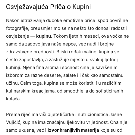
Osvježavajuća Priča o Kupini
Nakon istraživanja duboke emotivne priče ispod površine
fotografije, preusmjerimo se na nešto što donosi radost i
osvježenje —
kupinu
. Tokom ljetnih meseci, ova voćka ne
samo da zadovoljava naše nepce, već nudi i brojne
zdravstvene prednosti. Bliski rođak maline, kupina se
često zapostavlja, a zaslužuje mjesto u svakoj ljetnoj
kuhinji. Njena fina aroma i sočnost čine je savršenim
izborom za razne deserte, salate ili čak kao samostalnu
užinu. Osim toga, kupina se može koristiti i u različitim
kulinarskim kreacijama, od smoothie-a do sofisticiranih
kolača.
Prema riječima viši dijetetičarke i nutricionistice Jasne
Vujičić, kupina ima značajnu ljekovitu vrijednost. Ona nije
samo ukusna, već i
izvor hranljivih materija
koje su od