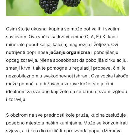
Osim što je ukusna, kupina se može pohvaliti i svojim
sastavom. Ova voćka sadrži vitamine C, A, E i K, kao i
minerale poput kalija, kalcija, magnezija i željeza. Ovi
nutrijenti doprinose
jačanju organizma
i poboljšanju
općeg zdravlja. Njena sposobnost da poboljša cirkulaciju,
smanji krvni tlak te pomogne u regulaciji probave, čini je
nezaobilaznom u svakodnevnoj ishrani. Ova voćka takođe
može pomoći u održavanju zdrave kože, što je čini
idealnom za sve one koji žele da se brinu o svom izgledu
i zdravlju.
S obzirom na sve prednosti koje pruža, kupina zaslužuje
posebno mjesto u našim kuhinjama. Može se konzumirati
svježa, ali i kao dio različitih proizvoda poput džemova,