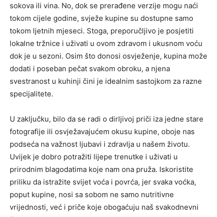
sokova ili vina. No, dok se prerađene verzije mogu naći
tokom cijele godine, svježe kupine su dostupne samo
tokom ljetnih mjeseci. Stoga, preporučljivo je posjetiti
lokalne tržnice i uživati u ovom zdravom i ukusnom voću
dok je u sezoni. Osim što donosi osvježenje, kupina može
dodati i poseban pečat svakom obroku, a njena
svestranost u kuhinji čini je idealnim sastojkom za razne
specijalitete.
U zaključku, bilo da se radi o dirljivoj priči iza jedne stare
fotografije ili osvježavajućem okusu kupine, oboje nas
podseća na važnost ljubavi i zdravlja u našem životu.
Uvijek je dobro potražiti lijepe trenutke i uživati u
prirodnim blagodatima koje nam ona pruža. Iskoristite
priliku da istražite svijet voća i povrća, jer svaka voćka,
poput kupine, nosi sa sobom ne samo nutritivne
vrijednosti, već i priče koje obogaćuju naš svakodnevni