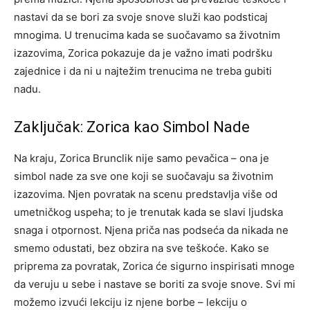
nastavi da se bori za svoje snove služi kao podsticaj
mnogima. U trenucima kada se suočavamo sa životnim
izazovima, Zorica pokazuje da je važno imati podršku
zajednice i da ni u najtežim trenucima ne treba gubiti
nadu.
Zaključak: Zorica kao Simbol Nade
Na kraju, Zorica Brunclik nije samo pevačica – ona je
simbol nade za sve one koji se suočavaju sa životnim
izazovima. Njen povratak na scenu predstavlja više od
umetničkog uspeha; to je trenutak kada se slavi ljudska
snaga i otpornost.
Njena priča nas podseća da nikada ne
smemo odustati, bez obzira na sve teškoće. Kako se
priprema za povratak, Zorica će sigurno inspirisati mnoge
da veruju u sebe i nastave se boriti za svoje snove. Svi mi
možemo izvući lekciju iz njene borbe – lekciju o