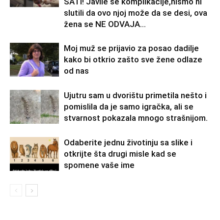
SATI! Javile se komplikacije,nismo ni
slutili da ovo njoj može da se desi, ova
žena se NE ODVAJA...
Moj muž se prijavio za posao dadilje
kako bi otkrio zašto sve žene odlaze
od nas
Ujutru sam u dvorištu primetila nešto i
pomislila da je samo igračka, ali se
stvarnost pokazala mnogo strašnijom.
Odaberite jednu životinju sa slike i
otkrijte šta drugi misle kad se
spomene vaše ime