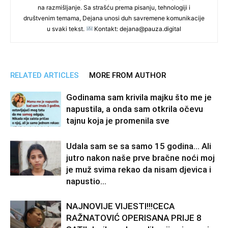
na razmišljanje. Sa strašću prema pisanju, tehnologiji i
društvenim temama, Dejana unosi duh savremene komunikacije
u svaki tekst.
Kontakt: dejana@pauza.digital
RELATED ARTICLES
MORE FROM AUTHOR
Godinama sam krivila majku što me je
napustila, a onda sam otkrila očevu
tajnu koja je promenila sve
Udala sam se sa samo 15 godina… Ali
jutro nakon naše prve bračne noći moj
je muž svima rekao da nisam djevica i
napustio...
NAJNOVIJE VIJESTI!!!CECA
RAŽNATOVIĆ OPERISANA PRIJE 8