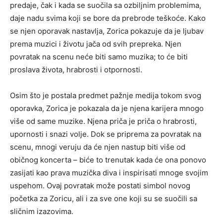
predaje, čak i kada se suočila sa ozbiljnim problemima,
daje nadu svima koji se bore da prebrode teškoće. Kako
se njen oporavak nastavlja, Zorica pokazuje da je ljubav
prema muzici i životu jača od svih prepreka. Njen
povratak na scenu neće biti samo muzika; to će biti
proslava života, hrabrosti i otpornosti.
Osim što je postala predmet pažnje medija tokom svog
oporavka, Zorica je pokazala da je njena karijera mnogo
više od same muzike. Njena priča je priča o hrabrosti,
upornosti i snazi volje. Dok se priprema za povratak na
scenu, mnogi veruju da će njen nastup biti više od
običnog koncerta – biće to trenutak kada će ona ponovo
zasijati kao prava muzička diva i inspirisati mnoge svojim
uspehom. Ovaj povratak može postati simbol novog
početka za Zoricu, ali i za sve one koji su se suočili sa
sličnim izazovima.