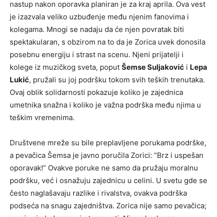
nastup nakon oporavka planiran je za kraj aprila. Ova vest
je izazvala veliko uzbuđenje među njenim fanovima i
kolegama. Mnogi se nadaju da će njen povratak biti
spektakularan, s obzirom na to da je Zorica uvek donosila
posebnu energiju i strast na scenu. Njeni prijatelji i
kolege iz muzičkog sveta, poput
Šemse Suljaković
i
Lepa
Lukić
, pružali su joj podršku tokom svih teških trenutaka.
Ovaj oblik solidarnosti pokazuje koliko je zajednica
umetnika snažna i koliko je važna podrška među njima u
teškim vremenima.
Društvene mreže su bile preplavljene porukama podrške,
a pevačica Šemsa je javno poručila Zorici: “Brz i uspešan
oporavak!” Ovakve poruke ne samo da pružaju moralnu
podršku, već i osnažuju zajednicu u celini. U svetu gde se
često naglašavaju razlike i rivalstva, ovakva podrška
podseća na snagu zajedništva. Zorica nije samo pevačica;