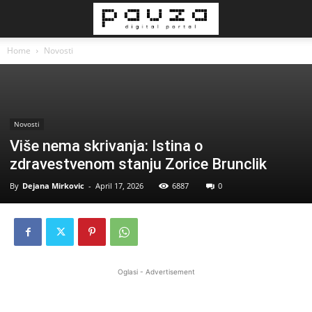
Home
Novosti
Novosti
Više nema skrivanja: Istina o
zdravestvenom stanju Zorice Brunclik
By
Dejana Mirkovic
-
April 17, 2026
6887
0
Oglasi - Advertisement