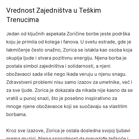
Vrednost Zajedništva u Teškim
Trenucima
Jedan od ključnih aspekata Zoričine borbe jeste podrška
koju je primila od kolega i fanova. U svetu estrade, gde je
takmičenje često snažno, Zorica se istakla kao osoba koja
okuplja ljude i stvara pozitivnu energiju.
Njena borba je
postala simbol zajedništva i solidarnosti, a njeni
obožavaoci sada više nego ikada veruju u njenu snagu.
Zdravstveni problemi nisu samo izazov za umetnike, već i
za sve ljude.
Zorica je dokazala da nikada nije kasno da se
vratiš u punoj snazi, što je posebno inspirativno za
mnoge njene obožavaoce koji se suočavaju sa vlastitim
borbama.
Kroz sve izazove, Zorica je ostala dosledna svojoj ljubavi
prema muzici. Njena sposobnost da prevaziđe teškoće i