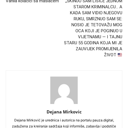
Vanila kolačići sa maslacem
„SKINUO SAM LISICE JEDNOM
STAROM KRIMINALCU… A
KADA SAM VIDIO NJEGOVU
RUKU, SMRZNUO SAM SE:
NOSIO JE TETOVAŽU MOG
OCA KOJI JE POGINUO U
VIJETNAMU — I TAJNU
STARU 55 GODINA KOJA MI JE
ZAUVIJEK PROMIJENILA
ŽIVOT
Dejana Mirkovic
Dejana Mirković je urednica i autorica na portalu pauza.digital,
zadužena za kreiranje sadržaja koji informiše, zabavlja i podstiče