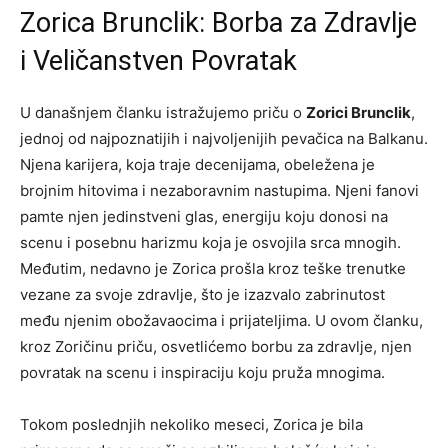
Zorica Brunclik: Borba za Zdravlje
i Veličanstven Povratak
U današnjem članku istražujemo priču o
Zorici Brunclik
,
jednoj od najpoznatijih i najvoljenijih pevačica na Balkanu.
Njena karijera, koja traje decenijama, obeležena je
brojnim hitovima i nezaboravnim nastupima. Njeni fanovi
pamte njen jedinstveni glas, energiju koju donosi na
scenu i posebnu harizmu koja je osvojila srca mnogih.
Međutim, nedavno je Zorica prošla kroz teške trenutke
vezane za svoje zdravlje, što je izazvalo zabrinutost
među njenim obožavaocima i prijateljima. U ovom članku,
kroz Zoričinu priču, osvetlićemo borbu za zdravlje, njen
povratak na scenu i inspiraciju koju pruža mnogima.
Tokom poslednjih nekoliko meseci, Zorica je bila