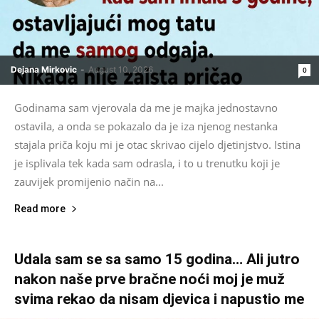
Dejana Mirkovic
-
August 10, 2026
0
Godinama sam vjerovala da me je majka jednostavno
ostavila, a onda se pokazalo da je iza njenog nestanka
stajala priča koju mi je otac skrivao cijelo djetinjstvo. Istina
je isplivala tek kada sam odrasla, i to u trenutku koji je
zauvijek promijenio način na...
Read more
Udala sam se sa samo 15 godina… Ali jutro
nakon naše prve bračne noći moj je muž
svima rekao da nisam djevica i napustio me