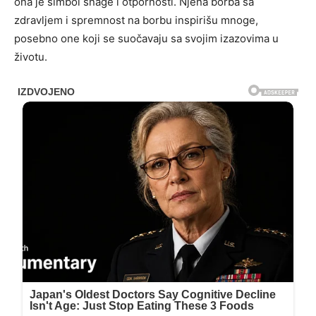
ona je simbol snage i otpornosti. Njena borba sa
zdravljem i spremnost na borbu inspirišu mnoge,
posebno one koji se suočavaju sa svojim izazovima u
životu.