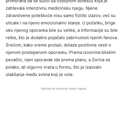
primorana da se suoči sa ozbiljnom bolešću koja je
zahtevala intenzivnu medicinsku njegu. Njene
zdravstvene poteškoće nisu samo fizički izazov, već su
uticale i na njeno emocionalno stanje. U početku, brige
oko njenog oporavka bile su velike, a informacije su bile
retke, što je dodatno pojačalo zabrinutost njenih fanova.
Srećom, kako vreme prolazi, dolaze pozitivne vesti o
njenom postepenom oporavku. Prema izvorima bliskim
pevačici, njen oporavak ide prema planu, a Zorica se
polako, ali sigurno vraća u formu, što je izazvalo
olakšanje među svima koji je vole.
Sadržaj se nastavlja nakon oglasa