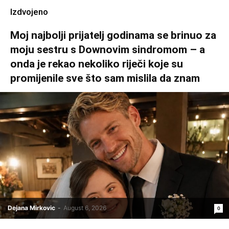
Izdvojeno
Moj najbolji prijatelj godinama se brinuo za
moju sestru s Downovim sindromom – a
onda je rekao nekoliko riječi koje su
promijenile sve što sam mislila da znam
Dejana Mirkovic
-
August 6, 2026
0