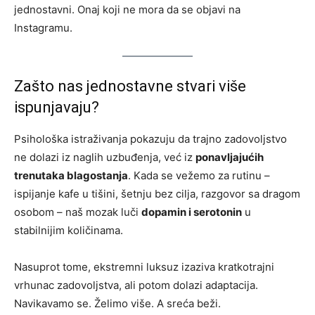
jednostavni. Onaj koji ne mora da se objavi na
Instagramu.
Zašto nas jednostavne stvari više
ispunjavaju?
Psihološka istraživanja pokazuju da trajno zadovoljstvo
ne dolazi iz naglih uzbuđenja, već iz
ponavljajućih
trenutaka blagostanja
. Kada se vežemo za rutinu –
ispijanje kafe u tišini, šetnju bez cilja, razgovor sa dragom
osobom – naš mozak luči
dopamin i serotonin
u
stabilnijim količinama.
Nasuprot tome, ekstremni luksuz izaziva kratkotrajni
vrhunac zadovoljstva, ali potom dolazi adaptacija.
Navikavamo se. Želimo više. A sreća beži.