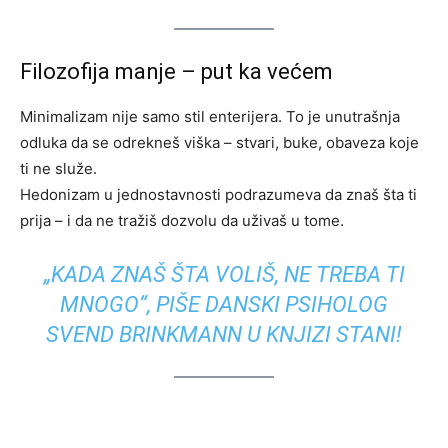
Filozofija manje – put ka većem
Minimalizam nije samo stil enterijera. To je unutrašnja
odluka da se odrekneš viška – stvari, buke, obaveza koje
ti ne služe.
Hedonizam u jednostavnosti podrazumeva da znaš šta ti
prija – i da ne tražiš dozvolu da uživaš u tome.
„KADA ZNAŠ ŠTA VOLIŠ, NE TREBA TI
MNOGO“, PIŠE DANSKI PSIHOLOG
SVEND BRINKMANN U KNJIZI
STANI!