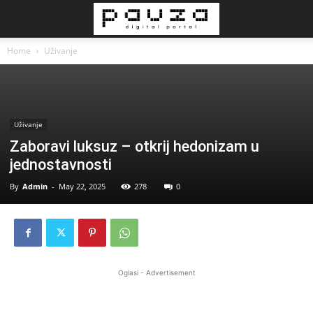
Home
Uživanje
Uživanje
Zaboravi luksuz – otkrij hedonizam u
jednostavnosti
By
Admin
-
May 22, 2025
278
0
Oglasi - Advertisement