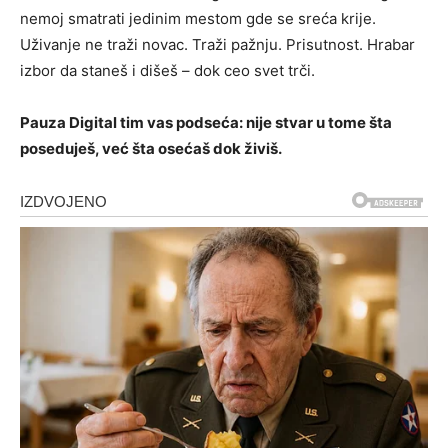
nemoj smatrati jedinim mestom gde se sreća krije.
Uživanje ne traži novac. Traži pažnju. Prisutnost. Hrabar
izbor da staneš i dišeš – dok ceo svet trči.
Pauza Digital tim vas podseća: nije stvar u tome šta
poseduješ, već šta osećaš dok živiš.