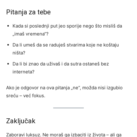
Pitanja za tebe
Kada si poslednji put jeo sporije nego što misliš da
„imaš vremena“?
Da li umeš da se raduješ stvarima koje ne koštaju
ništa?
Da li bi znao da uživaš i da sutra ostaneš bez
interneta?
Ako je odgovor na ova pitanja „ne“, možda nisi izgubio
sreću – već fokus.
Zaključak
Zaboravi luksuz. Ne moraš ga izbaciti iz života – ali ga