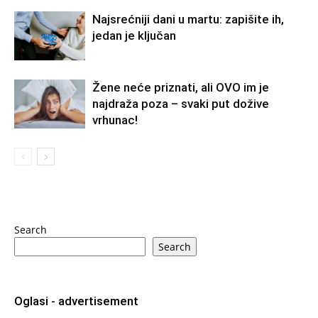
Najsrećniji dani u martu: zapišite ih,
jedan je ključan
Žene neće priznati, ali OVO im je
najdraža poza – svaki put dožive
vrhunac!
Search
Search
Oglasi - advertisement