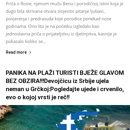
Priča o Rosie, njenom mužu Benu i porodičnoj istini koja je
dugo bila skrivana otvara slojevito pitanje ljubavi,
povjerenja i predrasuda koje porodice ponekad nose
godinama. Ono što je na početku izgledalo kao
jednostavna priča o prijateljstvu iz djetinjstva, kasnije je
pokazalo koliko se...
Read more
PANIKA NA PLAŽI TURISTI BJEŽE GLAVOM
BEZ OBZIRA!!!Devojčicu iz Srbije ujela
neman u Grčkoj:Pogledajte ujede i crvenilo,
evo o kojoj vrsti je reč!!