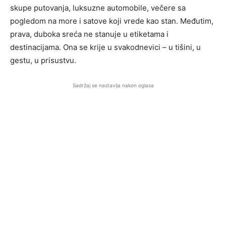
skupe putovanja, luksuzne automobile, večere sa
pogledom na more i satove koji vrede kao stan. Međutim,
prava, duboka sreća ne stanuje u etiketama i
destinacijama. Ona se krije u svakodnevici – u tišini, u
gestu, u prisustvu.
Sadržaj se nastavlja nakon oglasa