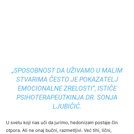
„SPOSOBNOST DA UŽIVAMO U MALIM
STVARIMA ČESTO JE POKAZATELJ
EMOCIONALNE ZRELOSTI“, ISTIČE
PSIHOTERAPEUTKINJA DR. SONJA
LJUBIČIĆ.
U svetu koji nas uči da jurimo, hedonizam postaje čin
otpora. Ali ne onaj bučni, razmetljivi. Već tihi, lični,