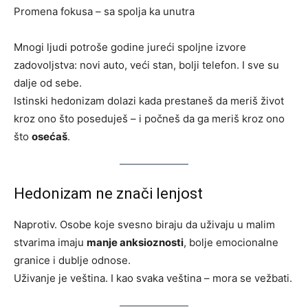
Promena fokusa – sa spolja ka unutra
Mnogi ljudi potroše godine jureći spoljne izvore
zadovoljstva: novi auto, veći stan, bolji telefon. I sve su
dalje od sebe.
Istinski hedonizam dolazi kada prestaneš da meriš život
kroz ono što poseduješ – i počneš da ga meriš kroz ono
što
osećaš
.
Hedonizam ne znači lenjost
Naprotiv. Osobe koje svesno biraju da uživaju u malim
stvarima imaju
manje anksioznosti
, bolje emocionalne
granice i dublje odnose.
Uživanje je veština. I kao svaka veština – mora se vežbati.