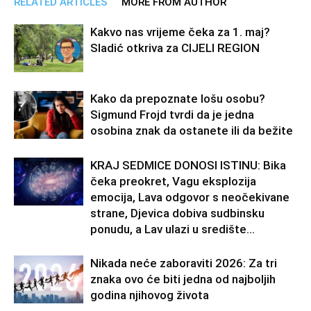
RELATED ARTICLES
MORE FROM AUTHOR
Kakvo nas vrijeme čeka za 1. maj?
Sladić otkriva za CIJELI REGION
Kako da prepoznate lošu osobu?
Sigmund Frojd tvrdi da je jedna
osobina znak da ostanete ili da bežite
KRAJ SEDMICE DONOSI ISTINU: Bika
čeka preokret, Vagu eksplozija
emocija, Lava odgovor s neočekivane
strane, Djevica dobiva sudbinsku
ponudu, a Lav ulazi u središte...
Nikada neće zaboraviti 2026: Za tri
znaka ovo će biti jedna od najboljih
godina njihovog života