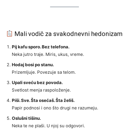
Mali vodič za svakodnevni hedonizam
Pij kafu sporo. Bez telefona.
Neka jutro traje. Miris, ukus, vreme.
Hodaj bosi po stanu.
Prizemljuje. Povezuje sa telom.
Upali sveću bez povoda.
Svetlost menja raspoloženje.
Piši. Sve. Šta osećaš. Šta želiš.
Papir podnosi i ono što drugi ne razumeju.
Oslušni tišinu.
Neka te ne plaši. U njoj su odgovori.