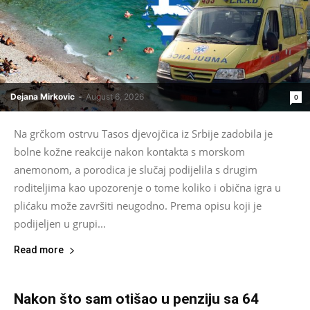
Dejana Mirkovic
-
August 6, 2026
0
Na grčkom ostrvu Tasos djevojčica iz Srbije zadobila je
bolne kožne reakcije nakon kontakta s morskom
anemonom, a porodica je slučaj podijelila s drugim
roditeljima kao upozorenje o tome koliko i obična igra u
plićaku može završiti neugodno. Prema opisu koji je
podijeljen u grupi...
Read more
Nakon što sam otišao u penziju sa 64