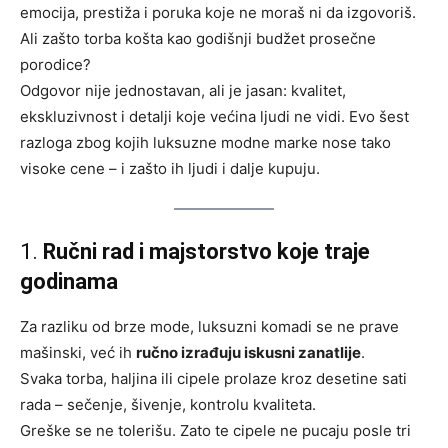
emocija, prestiža i poruka koje ne moraš ni da izgovoriš.
Ali zašto torba košta kao godišnji budžet prosečne
porodice?
Odgovor nije jednostavan, ali je jasan: kvalitet,
ekskluzivnost i detalji koje većina ljudi ne vidi. Evo šest
razloga zbog kojih luksuzne modne marke nose tako
visoke cene – i zašto ih ljudi i dalje kupuju.
1.
Ručni rad i majstorstvo koje traje
godinama
Za razliku od brze mode, luksuzni komadi se ne prave
mašinski, već ih
ručno izrađuju iskusni zanatlije
.
Svaka torba, haljina ili cipele prolaze kroz desetine sati
rada – sečenje, šivenje, kontrolu kvaliteta.
Greške se ne tolerišu. Zato te cipele ne pucaju posle tri