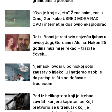
granicama u porodici
“Ovo je kraj svijeta” Žena snimljena u
Crnoj Gori kako USRED MORA RADI
OVO i internet je doslovno eksplodirao
Rat u Bosni je rastavio najveću ljubav u
bivšoj Jugi, Gordanu i Aldina: Nakon 25
godina muž mi je rekao – traži te
čovek...
Njemački ovčar u bolničkoj sobi
zaustavio injekciju i natjerao osoblje
da preispita šta se dešava s
trudnicom
Pad iz helikoptera koji je trebao
završiti karijeru kapetanice Kejt
pretvorio se u trenutak koji je