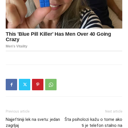
Previous article
Next article
Najjeftiniji lek na svetu: jedan
Šta psiholozi kažu o tome ako
zagrljaj
ti je telefon stalno na