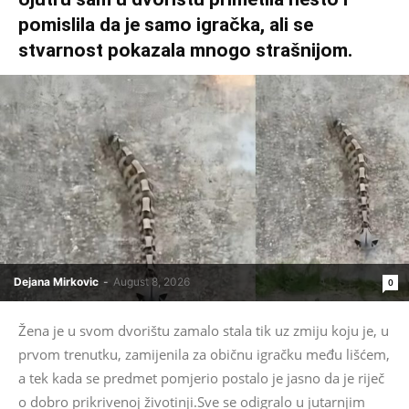
pomislila da je samo igračka, ali se
stvarnost pokazala mnogo strašnijom.
Dejana Mirkovic
-
August 8, 2026
0
Žena je u svom dvorištu zamalo stala tik uz zmiju koju je, u
prvom trenutku, zamijenila za običnu igračku među lišćem,
a tek kada se predmet pomjerio postalo je jasno da je riječ
o dobro prikrivenoj životinji.Sve se odigralo u jutarnjim