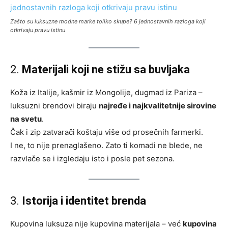
Zašto su luksuzne modne marke toliko skupe? 6 jednostavnih razloga koji
otkrivaju pravu istinu
2.
Materijali koji ne stižu sa buvljaka
Koža iz Italije, kašmir iz Mongolije, dugmad iz Pariza –
luksuzni brendovi biraju
najređe i najkvalitetnije sirovine
na svetu
.
Čak i zip zatvarači koštaju više od prosečnih farmerki.
I ne, to nije prenaglašeno. Zato ti komadi ne blede, ne
razvlače se i izgledaju isto i posle pet sezona.
3.
Istorija i identitet brenda
Kupovina luksuza nije kupovina materijala – već
kupovina