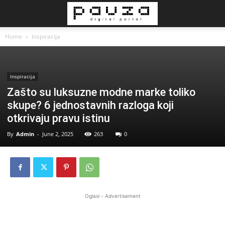
Home
Inspiracija
Inspiracija
Zašto su luksuzne modne marke toliko
skupe? 6 jednostavnih razloga koji
otkrivaju pravu istinu
By
Admin
-
June 2, 2025
263
0
Oglasi - Advertisement