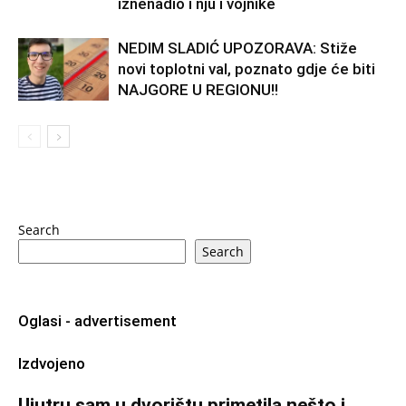
iznenadio i nju i vojnike
NEDIM SLADIĆ UPOZORAVA: Stiže
novi toplotni val, poznato gdje će biti
NAJGORE U REGIONU!!
Search
Search
Oglasi - advertisement
Izdvojeno
Ujutru sam u dvorištu primetila nešto i