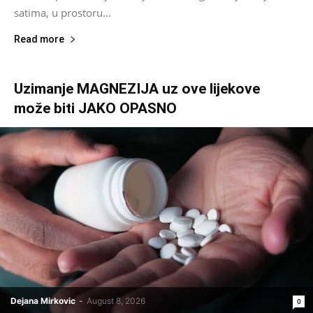
satima, u prostoru...
Read more
Uzimanje MAGNEZIJA uz ove lijekove
može biti JAKO OPASNO
Dejana Mirkovic
-
August 8, 2026
0