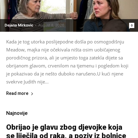
Dejana Mirkovic
-
August 8, 2026
0
Kada je tog utorka poslijepodne došla po osmogodišnju
Meadow, majka nije očekivala ništa osim uobičajenog
porodičnog prizora, ali je umjesto toga zatekla dijete sa
obrijanom glavom, crvenilom na tjemenu i pogledom koji
je pokazivao da je nešto duboko narušeno.U kući njene
svekrve Judith nije...
Read more
Najnovije
Obrijao je glavu zbog djevojke koja
se liječila od raka, a poziv iz bolnice