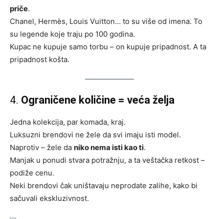
priče
.
Chanel, Hermès, Louis Vuitton… to su više od imena. To
su legende koje traju po 100 godina.
Kupac ne kupuje samo torbu – on kupuje pripadnost. A ta
pripadnost košta.
4.
Ograničene količine = veća želja
Jedna kolekcija, par komada, kraj.
Luksuzni brendovi ne žele da svi imaju isti model.
Naprotiv – žele da
niko nema isti kao ti
.
Manjak u ponudi stvara potražnju, a ta veštačka retkost –
podiže cenu.
Neki brendovi čak uništavaju neprodate zalihe, kako bi
sačuvali ekskluzivnost.