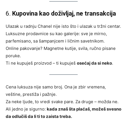
6.
Kupovina kao doživljaj, ne transakcija
Ulazak u radnju Chanel nije isto što i ulazak u tržni centar.
Luksuzne prodavnice su kao galerije: sve je mirno,
parfemisano, sa šampanjcem i ličnim savetnikom.
Online pakovanje? Magnetne kutije, svila, ručno pisane
poruke.
Ti ne kupuješ proizvod – ti kupuješ
osećaj da si neko
.
Cena luksuza nije samo broj. Ona je zbir vremena,
veštine, prestiža i pažnje.
Za neke ljude, to vredi svake pare. Za druge – možda ne.
Ali jedno je sigurno:
kada znaš šta plaćaš, možeš svesno
da odlučiš da li ti to zaista treba.