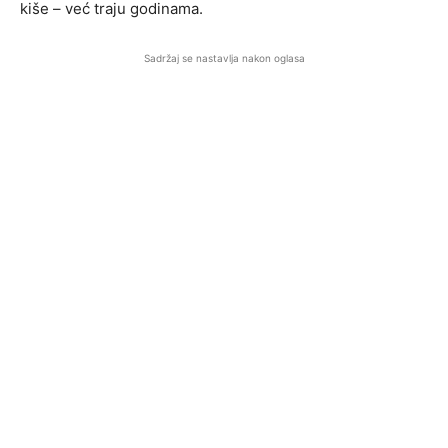
kiše – već traju godinama.
Sadržaj se nastavlja nakon oglasa