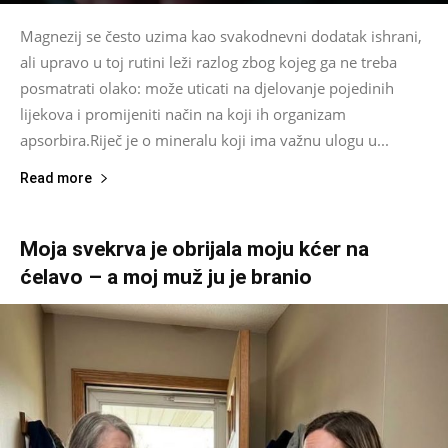
Magnezij se često uzima kao svakodnevni dodatak ishrani,
ali upravo u toj rutini leži razlog zbog kojeg ga ne treba
posmatrati olako: može uticati na djelovanje pojedinih
lijekova i promijeniti način na koji ih organizam
apsorbira.Riječ je o mineralu koji ima važnu ulogu u...
Read more
Moja svekrva je obrijala moju kćer na
ćelavo – a moj muž ju je branio