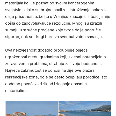
materijala koji je poznat po svojim kancerogenim
svojstvima. Iako su brojne analize i istraživanja pokazala
da je prisutnost azbesta u Vranjicu značajna, situacija nije
došla do zadovoljavajuće rezolucije. Mnogi su izrazili
sumnju u stručne procjene koje tvrde da je područje
sigurno, dok se drugi bore za sveobuhvatnu sanaciju.
Ova neizvjesnost dodatno produbljuje osjećaj
ugroženosti među građanima koji, svjesni potencijalnih
zdravstvenih problema, strahuju za svoju budućnost.
Najveća zabrinutost se odnosi na dijelove plaže i
rekreacijske zone, gdje se često okupljaju porodice, što
dodatno povećava rizik od izlaganja opasnim
materijalima.