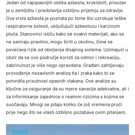
Jedan od najopasnijih oblika azbesta, krokidolit, prisutan
je u zemljištu i predstavlja ozbiljnu prijetnju za zdravlje.
Ova vrsta azbesta je poznata po tome što uzrokuje teške
respiratorne bolesti, uključujući azbestozu i karcinom
pluća.
Stanovnici ističu kako se ovakvi materijali, ako se
ne saniraju pravilno, mogu širiti u okolinu, čime se
povećava rizik od oboljenja disajnog sistema. Uzimajući u
obzir da se ovo područje koristi za odmor i rekreaciju,
zabrinutost je više nego opravdana.
Građani zahtijevaju
provođenje nezavisnih analiza tla i zraka kako bi se
potvrdila prisutnost opasnih vlakana. Ove analize su
ključne za osiguranje da su mjere sanacije adekvatne, ali i
za informisanje zajednice o realnim rizicima s kojima se
suočavaju.
Mnogi se pitaju koliko će još vremena proći
prije nego što se vlasti ozbiljno pozabave ovim pitanjem.