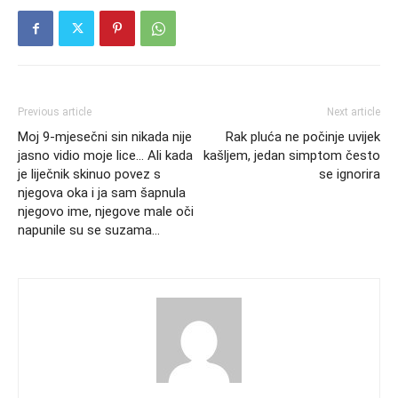
Previous article
Next article
Moj 9-mjesečni sin nikada nije
Rak pluća ne počinje uvijek
jasno vidio moje lice… Ali kada
kašljem, jedan simptom često
je liječnik skinuo povez s
se ignorira
njegova oka i ja sam šapnula
njegovo ime, njegove male oči
napunile su se suzama…