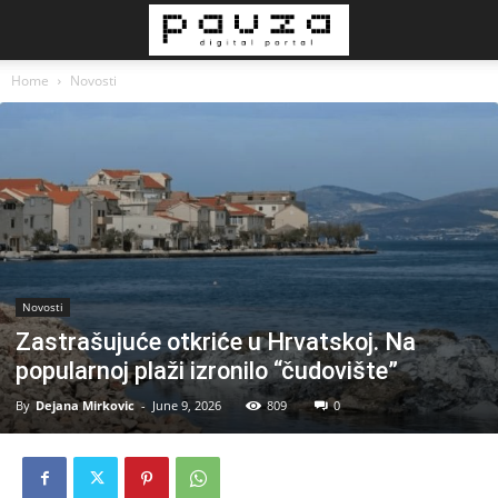
Home
Novosti
Novosti
Zastrašujuće otkriće u Hrvatskoj. Na
popularnoj plaži izronilo “čudovište”
By
Dejana Mirkovic
-
June 9, 2026
809
0