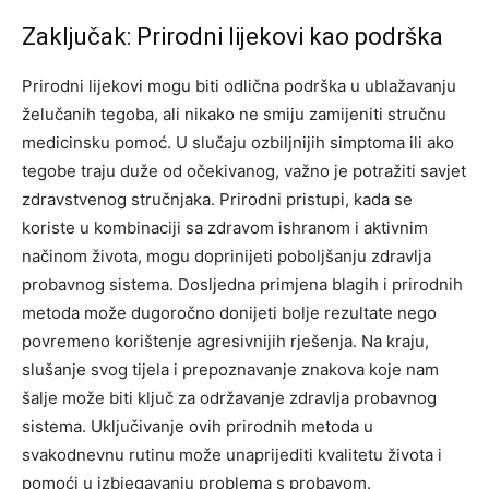
Zaključak: Prirodni lijekovi kao podrška
Prirodni lijekovi mogu biti odlična podrška u ublažavanju
želučanih tegoba, ali nikako ne smiju zamijeniti stručnu
medicinsku pomoć. U slučaju ozbiljnijih simptoma ili ako
tegobe traju duže od očekivanog, važno je potražiti savjet
zdravstvenog stručnjaka.
Prirodni pristupi, kada se
koriste u kombinaciji sa zdravom ishranom i aktivnim
načinom života, mogu doprinijeti poboljšanju zdravlja
probavnog sistema. Dosljedna primjena blagih i prirodnih
metoda može dugoročno donijeti bolje rezultate nego
povremeno korištenje agresivnijih rješenja.
Na kraju,
slušanje svog tijela i prepoznavanje znakova koje nam
šalje može biti ključ za održavanje zdravlja probavnog
sistema. Uključivanje ovih prirodnih metoda u
svakodnevnu rutinu može unaprijediti kvalitetu života i
pomoći u izbjegavanju problema s probavom.