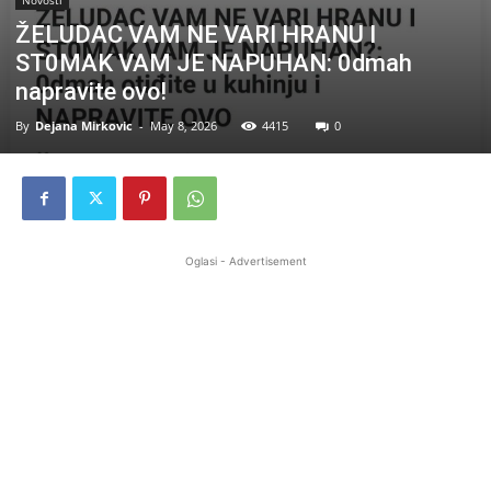
Novosti
ŽELUDAC VAM NE VARI HRANU I
ST0MAK VAM JE NAPUHAN: 0dmah
napravite ovo!
By
Dejana Mirkovic
-
May 8, 2026
4415
0
Oglasi - Advertisement