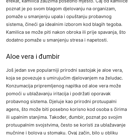
efekat, kamilica zauzima posebno mjesto.
Čaj od kamilice
poznat je po svom blagom djelovanju na organizam,
pomaže u smanjenju upala i opuštanju probavnog
sistema, čineći ga idealnim izborom kod blagih tegoba.
Kamilica se može piti nakon obroka ili prije spavanja, što
dodatno pomaže u smanjenju stresa i napetosti.
Aloe vera i đumbir
Još jedan sve popularniji prirodni sastojak je aloe vera,
koja se povezuje s umirujućim djelovanjem na želudac.
Konzumacija pripremljenog napitka od aloe vera može
pomoći u ublažavanju iritacija i podržati oporavak
probavnog sistema. Djeluje kao prirodni protuupalni
agens, što može biti posebno korisno kod osoba s čirima
ili upalnim stanjima.
Također, đumbir, poznat po svojim
protuupalnim svojstvima, često se koristi za ublažavanje
mučnine i bolova u stomaku. Ovaj začin, bilo u obliku