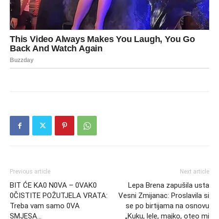
Previous article
Next article
BIT ĆE KA0 N0VA – 0VAK0
Lepa Brena zapušila usta
0ČISTITE POŽUTJELA VRATA:
Vesni Zmijanac: Proslavila si
Treba vam samo 0VA
se po birtijama na osnovu
SMJESA…
„Kuku, lele, majko, oteo mi