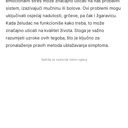
emocionalni stres može značajno uticati na naš probavni
sistem, izazivajući mučninu ili bolove. Ovi problemi mogu
uključivati osjećaj nadutosti, grčeve, pa čak i žgaravicu.
Kada želudac ne funkcioniše kako treba, to može
značajno uticati na kvalitet života. Stoga je važno
razumjeti uzroke ovih tegoba, što je ključno za
pronalaženje pravih metoda ublažavanja simptoma.
Sadržaj se nastavlja nakon oglasa