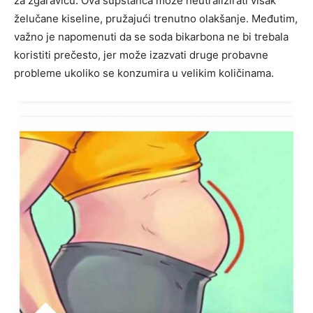
za žgaravicu. Ova supstanca može neutralizirati višak
želučane kiseline, pružajući trenutno olakšanje.
Međutim,
važno je napomenuti da se soda bikarbona ne bi trebala
koristiti prečesto, jer može izazvati druge probavne
probleme ukoliko se konzumira u velikim količinama.