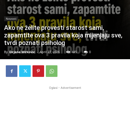
Novosti
Ako ne želite provesti starost sami,
zapamtite ova 3 pravila koja mijenjaju sve,
tvrdi poznati psiholog
By
Dejana Mirkovic
-
April 27, 2026
445
0
Oglasi - Advertisement