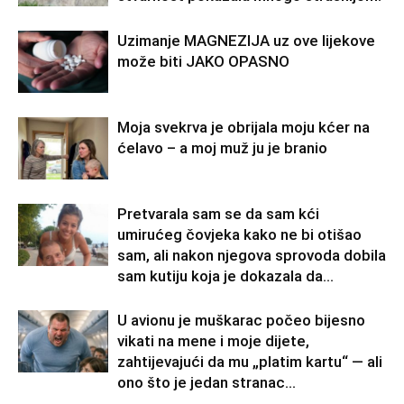
Uzimanje MAGNEZIJA uz ove lijekove
može biti JAKO OPASNO
Moja svekrva je obrijala moju kćer na
ćelavo – a moj muž ju je branio
Pretvarala sam se da sam kći
umirućeg čovjeka kako ne bi otišao
sam, ali nakon njegova sprovoda dobila
sam kutiju koja je dokazala da...
U avionu je muškarac počeo bijesno
vikati na mene i moje dijete,
zahtijevajući da mu „platim kartu“ — ali
ono što je jedan stranac...