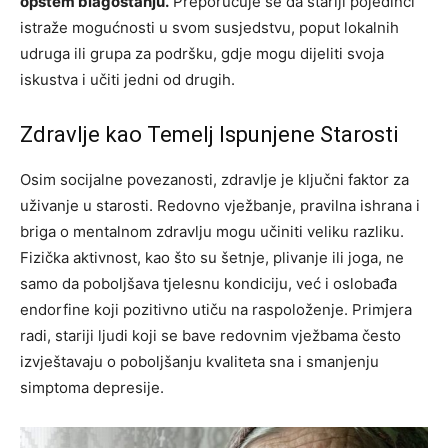
opštem blagostanju.
Preporučuje se da stariji pojedinci
istraže mogućnosti u svom susjedstvu, poput lokalnih
udruga ili grupa za podršku, gdje mogu dijeliti svoja
iskustva i učiti jedni od drugih.
Zdravlje kao Temelj Ispunjene Starosti
Osim socijalne povezanosti, zdravlje je ključni faktor za
uživanje u starosti. Redovno vježbanje, pravilna ishrana i
briga o mentalnom zdravlju mogu učiniti veliku razliku.
Fizička aktivnost, kao što su šetnje, plivanje ili joga, ne
samo da poboljšava tjelesnu kondiciju, već i oslobađa
endorfine koji pozitivno utiču na raspoloženje. Primjera
radi, stariji ljudi koji se bave redovnim vježbama često
izvještavaju o poboljšanju kvaliteta sna i smanjenju
simptoma depresije.