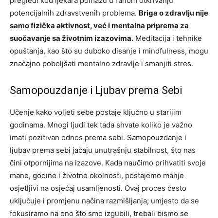
pregledi kod ljekara pomažu u ranom otkrivanju
potencijalnih zdravstvenih problema.
Briga o zdravlju nije
samo fizička aktivnost, već i mentalna priprema za
suočavanje sa životnim izazovima.
Meditacija i tehnike
opuštanja, kao što su duboko disanje i mindfulness, mogu
značajno poboljšati mentalno zdravlje i smanjiti stres.
Samopouzdanje i Ljubav prema Sebi
Učenje kako voljeti sebe postaje ključno u starijim
godinama. Mnogi ljudi tek tada shvate koliko je važno
imati pozitivan odnos prema sebi. Samopouzdanje i
ljubav prema sebi jačaju unutrašnju stabilnost, što nas
čini otpornijima na izazove.
Kada naučimo prihvatiti svoje
mane, godine i životne okolnosti, postajemo manje
osjetljivi na osjećaj usamljenosti. Ovaj proces često
uključuje i promjenu načina razmišljanja; umjesto da se
fokusiramo na ono što smo izgubili, trebali bismo se