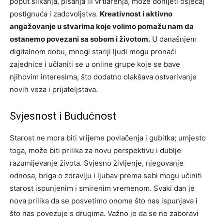
poput slikanja, pisanja ili vrtlarenja, može donijeti osjećaj
postignuća i zadovoljstva.
Kreativnost i aktivno
angažovanje u stvarima koje volimo pomažu nam da
ostanemo povezani sa sobom i životom.
U današnjem
digitalnom dobu, mnogi stariji ljudi mogu pronaći
zajednice i učlaniti se u online grupe koje se bave
njihovim interesima, što dodatno olakšava ostvarivanje
novih veza i prijateljstava.
Svjesnost i Budućnost
Starost ne mora biti vrijeme povlačenja i gubitka; umjesto
toga, može biti prilika za novu perspektivu i dublje
razumijevanje života. Svjesno življenje, njegovanje
odnosa, briga o zdravlju i ljubav prema sebi mogu učiniti
starost ispunjenim i smirenim vremenom.
Svaki dan je
nova prilika da se posvetimo onome što nas ispunjava i
što nas povezuje s drugima. Važno je da se ne zaboravi