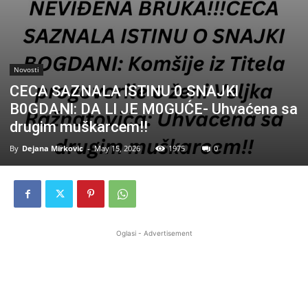
Novosti
CECA SAZNALA lSTlNU 0 SNAJKl
B0GDANl: DA Ll JE M0GUĆE- Uhvaćena sa
drugim muškarcem!!
By
Dejana Mirkovic
-
May 15, 2026
1975
0
Oglasi - Advertisement