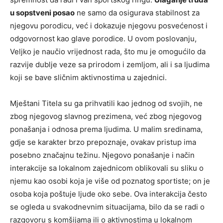
u sopstveni posao
ne samo da osigurava stabilnost za
njegovu porodicu, već i dokazuje njegovu posvećenost i
odgovornost kao glave porodice. U ovom poslovanju,
Veljko je naučio vrijednost rada, što mu je omogućilo da
razvije dublje veze sa prirodom i zemljom, ali i sa ljudima
koji se bave sličnim aktivnostima u zajednici.
Mještani Titela su ga prihvatili kao jednog od svojih, ne
zbog njegovog slavnog prezimena, već zbog njegovog
ponašanja i odnosa prema ljudima. U malim sredinama,
gdje se karakter brzo prepoznaje, ovakav pristup ima
posebno značajnu težinu. Njegovo ponašanje i način
interakcije sa lokalnom zajednicom oblikovali su sliku o
njemu kao osobi koja je više od poznatog sportiste; on je
osoba koja poštuje ljude oko sebe. Ova interakcija često
se ogleda u svakodnevnim situacijama, bilo da se radi o
razgovoru s komšijama ili o aktivnostima u lokalnom