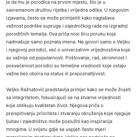
je da mu je porodica na prvom mjestu, što je u
savremenom društvu rijetka i vrijedna odlika. U njegovim
izjavama, često se može primijetiti kako naglašava
važnost podrške supruge i zajedničkog rada na izgradnji
porodičnih temelja. Ova priča nosi širu poruku koja
nadmašuje samo poznata imena. Ne govori samo o Veljku
i njegovoj porodici, već o univerzalnim vrijednostima koje
su važnije od popularnosti. Poštovanje, rad, skromnost i
posvećenost porodici su temeljne vrednosti koje ostaju
važne bez obzira na status ili prepoznatljivost.
Veljko Ražnatović predstavlja primjer kako se može živjeti
sa integritetom, fokusirajući se na stvarne vrijednosti
koje oblikuju kvalitetan život. Njegova priča o
preispitivanju prioriteta i stvaranju okruženja koje njeguje
ljubav i zajedništvo može poslužiti kao inspiracija
mnogima. U svijetu gdje se uspjeh često mjeri