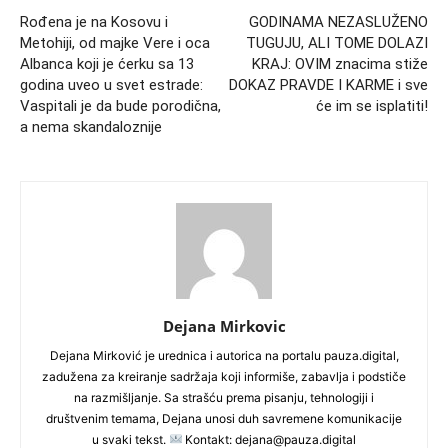
Rođena je na Kosovu i
GODINAMA NEZASLUŽENO
Metohiji, od majke Vere i oca
TUGUJU, ALI TOME DOLAZI
Albanca koji je ćerku sa 13
KRAJ: OVIM znacima stiže
godina uveo u svet estrade:
DOKAZ PRAVDE I KARME i sve
Vaspitali je da bude porodična,
će im se isplatiti!
a nema skandaloznije
Dejana Mirkovic
Dejana Mirković je urednica i autorica na portalu pauza.digital,
zadužena za kreiranje sadržaja koji informiše, zabavlja i podstiče
na razmišljanje. Sa strašću prema pisanju, tehnologiji i
društvenim temama, Dejana unosi duh savremene komunikacije
u svaki tekst.
Kontakt: dejana@pauza.digital