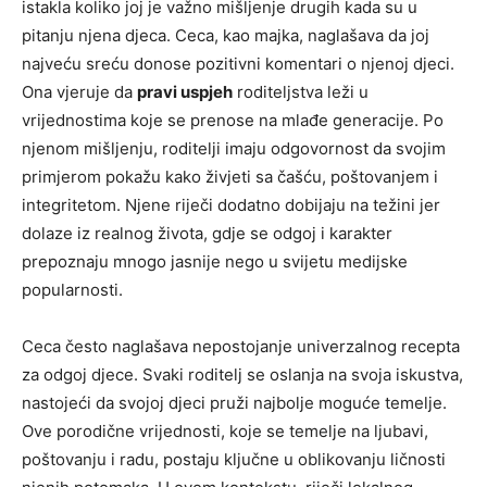
istakla koliko joj je važno mišljenje drugih kada su u
pitanju njena djeca. Ceca, kao majka, naglašava da joj
najveću sreću donose pozitivni komentari o njenoj djeci.
Ona vjeruje da
pravi uspjeh
roditeljstva leži u
vrijednostima koje se prenose na mlađe generacije. Po
njenom mišljenju, roditelji imaju odgovornost da svojim
primjerom pokažu kako živjeti sa čašću, poštovanjem i
integritetom. Njene riječi dodatno dobijaju na težini jer
dolaze iz realnog života, gdje se odgoj i karakter
prepoznaju mnogo jasnije nego u svijetu medijske
popularnosti.
Ceca često naglašava nepostojanje univerzalnog recepta
za odgoj djece. Svaki roditelj se oslanja na svoja iskustva,
nastojeći da svojoj djeci pruži najbolje moguće temelje.
Ove porodične vrijednosti, koje se temelje na ljubavi,
poštovanju i radu, postaju ključne u oblikovanju ličnosti