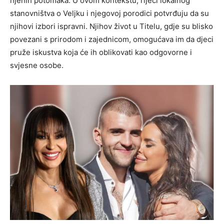
njenih potomaka. U ovom kontekstu, riječi lokalnog
stanovništva o Veljku i njegovoj porodici potvrđuju da su
njihovi izbori ispravni. Njihov život u Titelu, gdje su blisko
povezani s prirodom i zajednicom, omogućava im da djeci
pruže iskustva koja će ih oblikovati kao odgovorne i
svjesne osobe.