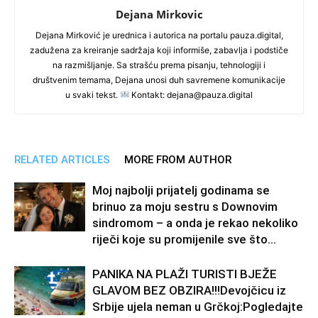
Dejana Mirkovic
Dejana Mirković je urednica i autorica na portalu pauza.digital,
zadužena za kreiranje sadržaja koji informiše, zabavlja i podstiče
na razmišljanje. Sa strašću prema pisanju, tehnologiji i
društvenim temama, Dejana unosi duh savremene komunikacije
u svaki tekst.
Kontakt: dejana@pauza.digital
RELATED ARTICLES
MORE FROM AUTHOR
Moj najbolji prijatelj godinama se
brinuo za moju sestru s Downovim
sindromom – a onda je rekao nekoliko
riječi koje su promijenile sve što...
PANIKA NA PLAŽI TURISTI BJEŽE
GLAVOM BEZ OBZIRA!!!Devojčicu iz
Srbije ujela neman u Grčkoj:Pogledajte