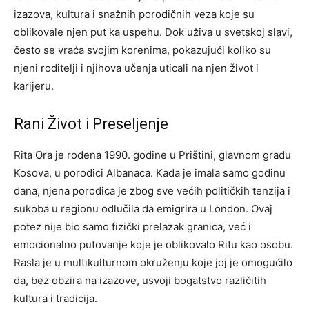
izazova, kultura i snažnih porodičnih veza koje su
oblikovale njen put ka uspehu. Dok uživa u svetskoj slavi,
često se vraća svojim korenima, pokazujući koliko su
njeni roditelji i njihova učenja uticali na njen život i
karijeru.
Rani Život i Preseljenje
Rita Ora je rođena 1990. godine u Prištini, glavnom gradu
Kosova, u porodici Albanaca. Kada je imala samo godinu
dana, njena porodica je zbog sve većih političkih tenzija i
sukoba u regionu odlučila da emigrira u London. Ovaj
potez nije bio samo fizički prelazak granica, već i
emocionalno putovanje koje je oblikovalo Ritu kao osobu.
Rasla je u multikulturnom okruženju koje joj je omogućilo
da, bez obzira na izazove, usvoji bogatstvo različitih
kultura i tradicija.