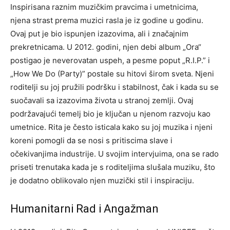
Inspirisana raznim muzičkim pravcima i umetnicima,
njena strast prema muzici rasla je iz godine u godinu.
Ovaj put je bio ispunjen izazovima, ali i značajnim
prekretnicama. U 2012.
godini, njen debi album „Ora“
postigao je neverovatan uspeh, a pesme poput „R.I.P.” i
„How We Do (Party)” postale su hitovi širom sveta.
Njeni
roditelji su joj pružili podršku i stabilnost, čak i kada su se
suočavali sa izazovima života u stranoj zemlji. Ovaj
podržavajući temelj bio je ključan u njenom razvoju kao
umetnice.
Rita je često isticala kako su joj muzika i njeni
koreni pomogli da se nosi s pritiscima slave i
očekivanjima industrije. U svojim intervjuima, ona se rado
priseti trenutaka kada je s roditeljima slušala muziku, što
je dodatno oblikovalo njen muzički stil i inspiraciju.
Humanitarni Rad i Angažman