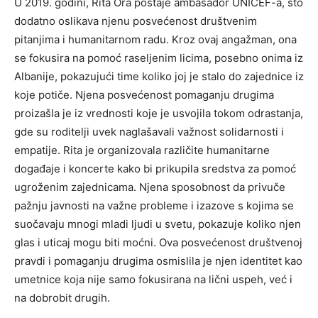
U 2019. godini, Rita Ora postaje ambasador UNICEF-a, što
dodatno oslikava njenu posvećenost društvenim
pitanjima i humanitarnom radu. Kroz ovaj angažman, ona
se fokusira na pomoć raseljenim licima, posebno onima iz
Albanije, pokazujući time koliko joj je stalo do zajednice iz
koje potiče.
Njena posvećenost pomaganju drugima
proizašla je iz vrednosti koje je usvojila tokom odrastanja,
gde su roditelji uvek naglašavali važnost solidarnosti i
empatije.
Rita je organizovala različite humanitarne
događaje i koncerte kako bi prikupila sredstva za pomoć
ugroženim zajednicama. Njena sposobnost da privuče
pažnju javnosti na važne probleme i izazove s kojima se
suočavaju mnogi mladi ljudi u svetu, pokazuje koliko njen
glas i uticaj mogu biti moćni.
Ova posvećenost društvenoj
pravdi i pomaganju drugima osmislila je njen identitet kao
umetnice koja nije samo fokusirana na lični uspeh, već i
na dobrobit drugih.