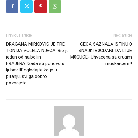
Previous article
Next article
DRAGANA MIRKOVIĆ JE PRE
CECA SAZNALA lSTlNU 0
TONIJA VOLELA NJEGA: Bio je
SNAJKl B0GDANl: DA Ll JE
jedan od najboljih
M0GUĆE- Uhvaćena sa drugim
FRAJERA!!Sada su ponovo u
muškarcem!!
ljubavi!!Pogledajte ko je u
pitanju, svi ga dobro
poznajete…..