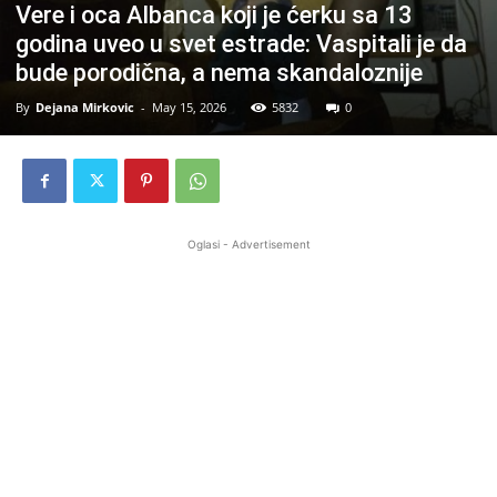
Vere i oca Albanca koji je ćerku sa 13
godina uveo u svet estrade: Vaspitali je da
bude porodična, a nema skandaloznije
By
Dejana Mirkovic
-
May 15, 2026
5832
0
Oglasi - Advertisement