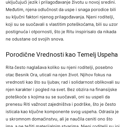
uključujući jezik i prilagođavanje životu u novoj sredini.
Međutim, njena odlučnost da uspe i snaga porodice bili
su ključni faktori njenog prilagođavanja. Njeni roditelji,
koji su se suočavali s vlastitim poteškoćama, bili su uzor
postignuća i otpornosti, što je Ritu inspirisalo da nikada
ne odustane od svojih snova.
Porodične Vrednosti kao Temelj Uspeha
Rita često naglašava koliko su njeni roditelji, posebno
otac Besnik Ora, uticali na njen život. Njihov fokus na
vrednosti kao što su ljubav, rad i solidarnost oblikovali su
njen karakter i pogled na svet. Bez obzira na finansijske
poteškoće s kojima su se suočavali, oni su uspeli da
prenesu Riti važnost zajedništva i podrške, što je često
isticala kao ključne komponente svog uspeha. Odrasla je
u skromnom domaćinstvu, ali je naučila ceniti ono što
ima, a ne težiti materijalnim stvarima. Njeni roditelji su joj