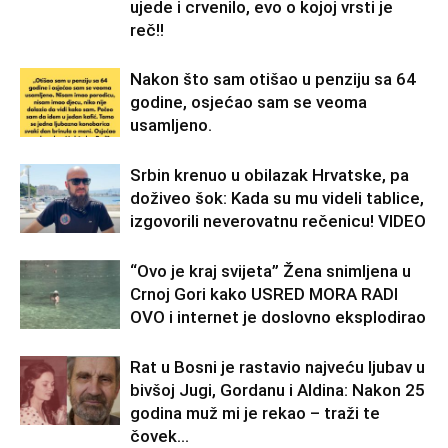
ujede i crvenilo, evo o kojoj vrsti je
reč!!
Nakon što sam otišao u penziju sa 64
godine, osjećao sam se veoma
usamljeno.
Srbin krenuo u obilazak Hrvatske, pa
doživeo šok: Kada su mu videli tablice,
izgovorili neverovatnu rečenicu! VIDEO
“Ovo je kraj svijeta” Žena snimljena u
Crnoj Gori kako USRED MORA RADI
OVO i internet je doslovno eksplodirao
Rat u Bosni je rastavio najveću ljubav u
bivšoj Jugi, Gordanu i Aldina: Nakon 25
godina muž mi je rekao – traži te
čovek...