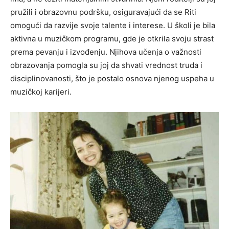
pružili i obrazovnu podršku, osiguravajući da se Riti
omogući da razvije svoje talente i interese. U školi je bila
aktivna u muzičkom programu, gde je otkrila svoju strast
prema pevanju i izvođenju. Njihova učenja o važnosti
obrazovanja pomogla su joj da shvati vrednost truda i
disciplinovanosti, što je postalo osnova njenog uspeha u
muzičkoj karijeri.