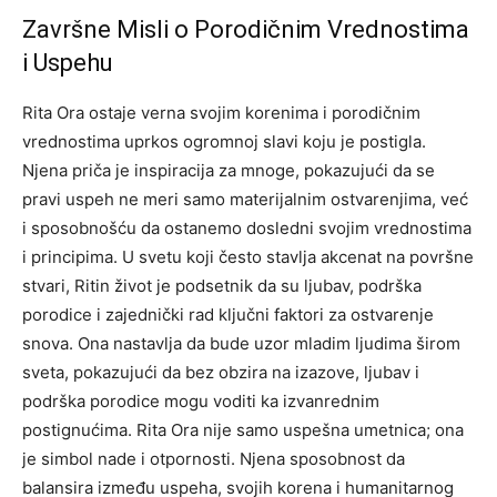
Završne Misli o Porodičnim Vrednostima
i Uspehu
Rita Ora ostaje verna svojim korenima i porodičnim
vrednostima uprkos ogromnoj slavi koju je postigla.
Njena priča je inspiracija za mnoge, pokazujući da se
pravi uspeh ne meri samo materijalnim ostvarenjima, već
i sposobnošću da ostanemo dosledni svojim vrednostima
i principima.
U svetu koji često stavlja akcenat na površne
stvari, Ritin život je podsetnik da su ljubav, podrška
porodice i zajednički rad ključni faktori za ostvarenje
snova.
Ona nastavlja da bude uzor mladim ljudima širom
sveta, pokazujući da bez obzira na izazove, ljubav i
podrška porodice mogu voditi ka izvanrednim
postignućima. Rita Ora nije samo uspešna umetnica; ona
je simbol nade i otpornosti.
Njena sposobnost da
balansira između uspeha, svojih korena i humanitarnog