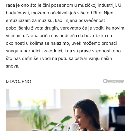
rada je ono što je čini posebnom u muzičkoj industriji.
U
budućnosti, možemo očekivati još više od Rite. Njen
entuzijazam za muziku, kao i njena posvećenost
poboljšanju života drugih, verovatno će je voditi ka novim
visinama.
Njena priča nas podseća da bez obzira na
okolnosti u kojima se nalazimo, uvek možemo pronaći
snagu u porodici i zajednici, i da su prave vrednosti ono
što nas definiše i vodi na putu ka ostvarivanju naših
snova.