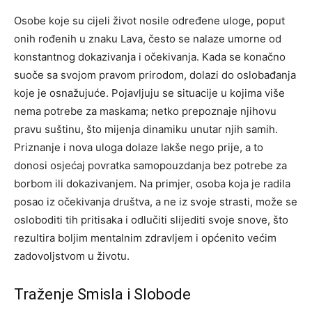
Osobe koje su cijeli život nosile određene uloge, poput
onih rođenih u znaku Lava, često se nalaze umorne od
konstantnog dokazivanja i očekivanja. Kada se konačno
suoče sa svojom pravom prirodom, dolazi do oslobađanja
koje je osnažujuće.
Pojavljuju se situacije u kojima više
nema potrebe za maskama; netko prepoznaje njihovu
pravu suštinu, što mijenja dinamiku unutar njih samih.
Priznanje i nova uloga dolaze lakše nego prije, a to
donosi osjećaj povratka samopouzdanja bez potrebe za
borbom ili dokazivanjem.
Na primjer, osoba koja je radila
posao iz očekivanja društva, a ne iz svoje strasti, može se
osloboditi tih pritisaka i odlučiti slijediti svoje snove, što
rezultira boljim mentalnim zdravljem i općenito većim
zadovoljstvom u životu.
Traženje Smisla i Slobode