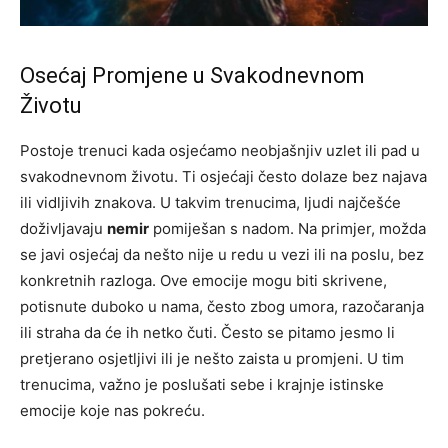
Osećaj Promjene u Svakodnevnom
Životu
Postoje trenuci kada osjećamo neobjašnjiv uzlet ili pad u
svakodnevnom životu. Ti osjećaji često dolaze bez najava
ili vidljivih znakova. U takvim trenucima, ljudi najčešće
doživljavaju
nemir
pomiješan s nadom. Na primjer, možda
se javi osjećaj da nešto nije u redu u vezi ili na poslu, bez
konkretnih razloga. Ove emocije mogu biti skrivene,
potisnute duboko u nama, često zbog umora, razočaranja
ili straha da će ih netko čuti. Često se pitamo jesmo li
pretjerano osjetljivi ili je nešto zaista u promjeni. U tim
trenucima, važno je poslušati sebe i krajnje istinske
emocije koje nas pokreću.