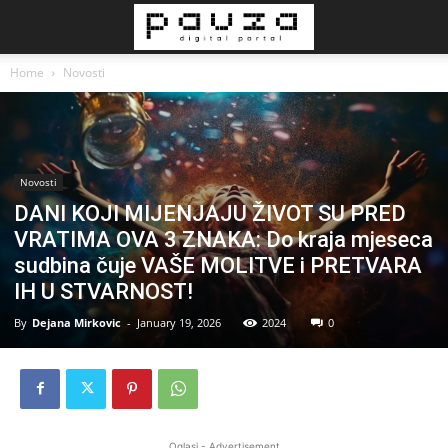
Home
Novosti
Novosti
DANI KOJI MIJENJAJU ŽIVOT SU PRED
VRATIMA OVA 3 ZNAKA: Do kraja mjeseca
sudbina čuje VAŠE MOLITVE i PRETVARA
IH U STVARNOST!
By
Dejana Mirkovic
-
January 19, 2026
2024
0
Oglasi - Advertisement