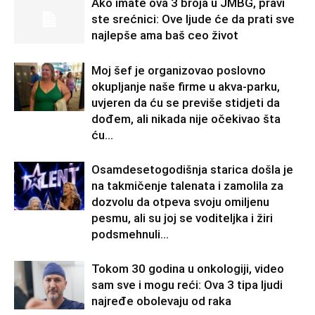
Ako imate ova 3 broja u JMBG, pravi
ste srećnici: Ove ljude će da prati sve
najlepše ama baš ceo život
Moj šef je organizovao poslovno
okupljanje naše firme u akva-parku,
uvjeren da ću se previše stidjeti da
dođem, ali nikada nije očekivao šta
ću...
Osamdesetogodišnja starica došla je
na takmičenje talenata i zamolila za
dozvolu da otpeva svoju omiljenu
pesmu, ali su joj se voditeljka i žiri
podsmehnuli...
Tokom 30 godina u onkologiji, video
sam sve i mogu reći: Ova 3 tipa ljudi
najređe obolevaju od raka