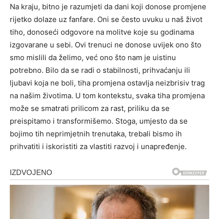
Na kraju, bitno je razumjeti da dani koji donose promjene
rijetko dolaze uz fanfare. Oni se često uvuku u naš život
tiho, donoseći odgovore na molitve koje su godinama
izgovarane u sebi. Ovi trenuci ne donose uvijek ono što
smo mislili da želimo, već ono što nam je uistinu
potrebno.
Bilo da se radi o stabilnosti, prihvaćanju ili
ljubavi koja ne boli, tiha promjena ostavlja neizbrisiv trag
na našim životima. U tom kontekstu, svaka tiha promjena
može se smatrati prilicom za rast, priliku da se
preispitamo i transformišemo.
Stoga, umjesto da se
bojimo tih neprimjetnih trenutaka, trebali bismo ih
prihvatiti i iskoristiti za vlastiti razvoj i unapređenje.