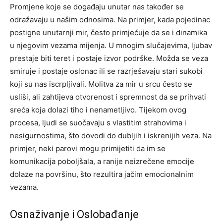
Promjene koje se događaju unutar nas također se
odražavaju u našim odnosima. Na primjer, kada pojedinac
postigne unutarnji mir, često primjećuje da se i dinamika
u njegovim vezama mijenja. U mnogim slučajevima, ljubav
prestaje biti teret i postaje izvor podrške.
Možda se veza
smiruje i postaje oslonac ili se razrješavaju stari sukobi
koji su nas iscrpljivali. Molitva za mir u srcu često se
usliši, ali zahtijeva otvorenost i spremnost da se prihvati
sreća koja dolazi tiho i nenametljivo.
Tijekom ovog
procesa, ljudi se suočavaju s vlastitim strahovima i
nesigurnostima, što dovodi do dubljih i iskrenijih veza. Na
primjer, neki parovi mogu primijetiti da im se
komunikacija poboljšala, a ranije neizrečene emocije
dolaze na površinu, što rezultira jačim emocionalnim
vezama.
Osnaživanje i Oslobađanje