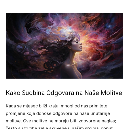
Kako Sudbina Odgovara na Naše Molitve
Kada se mjesec bliži kraju, mnogi od nas primijete
promjene koje donose odgovore na naše unutarnje
molitve. Ove molitve ne moraju biti izgovorene naglas;
često su to tihe želje skrivene u našim srcima, poput