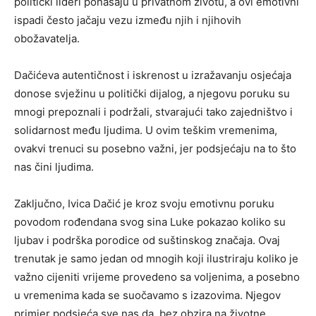
politički lideri ponašaju u privatnom životu, a ovi emotivni
ispadi često jačaju vezu između njih i njihovih
obožavatelja.
Dačićeva autentičnost i iskrenost u izražavanju osjećaja
donose svježinu u politički dijalog, a njegovu poruku su
mnogi prepoznali i podržali, stvarajući tako zajedništvo i
solidarnost među ljudima. U ovim teškim vremenima,
ovakvi trenuci su posebno važni, jer podsjećaju na to što
nas čini ljudima.
Zaključno, Ivica Dačić je kroz svoju emotivnu poruku
povodom rođendana svog sina Luke pokazao koliko su
ljubav i podrška porodice od suštinskog značaja. Ovaj
trenutak je samo jedan od mnogih koji ilustriraju koliko je
važno cijeniti vrijeme provedeno sa voljenima, a posebno
u vremenima kada se suočavamo s izazovima. Njegov
primjer podsjeća sve nas da, bez obzira na životne