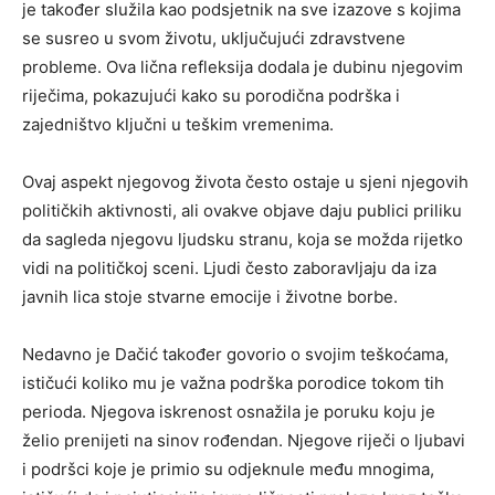
je također služila kao podsjetnik na sve izazove s kojima
se susreo u svom životu, uključujući zdravstvene
probleme. Ova lična refleksija dodala je dubinu njegovim
riječima, pokazujući kako su porodična podrška i
zajedništvo ključni u teškim vremenima.
Ovaj aspekt njegovog života često ostaje u sjeni njegovih
političkih aktivnosti, ali ovakve objave daju publici priliku
da sagleda njegovu ljudsku stranu, koja se možda rijetko
vidi na političkoj sceni. Ljudi često zaboravljaju da iza
javnih lica stoje stvarne emocije i životne borbe.
Nedavno je Dačić također govorio o svojim teškoćama,
ističući koliko mu je važna podrška porodice tokom tih
perioda. Njegova iskrenost osnažila je poruku koju je
želio prenijeti na sinov rođendan. Njegove riječi o ljubavi
i podršci koje je primio su odjeknule među mnogima,