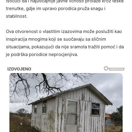
ističući da i najuticajnije javne ličnosti prolaze kroz teške
trenutke, gdje im upravo porodica pruža snagu i
stabilnost.
Ova otvorenost o vlastitim izazovima može poslužiti kao
inspiracija mnogima koji se suočavaju sa sličnim
situacijama, pokazujući da nije sramota tražiti pomoć i da
je podrška porodice neprocjenjiva.