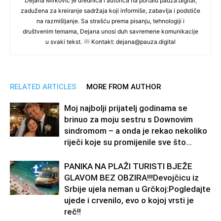
Dejana Mirković je urednica i autorica na portalu pauza.digital,
zadužena za kreiranje sadržaja koji informiše, zabavlja i podstiče
na razmišljanje. Sa strašću prema pisanju, tehnologiji i
društvenim temama, Dejana unosi duh savremene komunikacije
u svaki tekst.
Kontakt: dejana@pauza.digital
RELATED ARTICLES
MORE FROM AUTHOR
Moj najbolji prijatelj godinama se
brinuo za moju sestru s Downovim
sindromom – a onda je rekao nekoliko
riječi koje su promijenile sve što...
PANIKA NA PLAŽI TURISTI BJEŽE
GLAVOM BEZ OBZIRA!!!Devojčicu iz
Srbije ujela neman u Grčkoj:Pogledajte
ujede i crvenilo, evo o kojoj vrsti je
reč!!