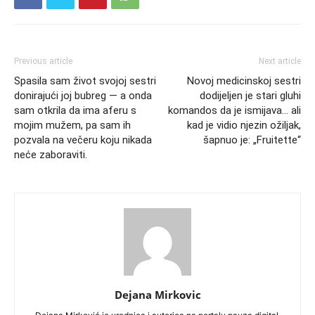
Previous article
Next article
Spasila sam život svojoj sestri
Novoj medicinskoj sestri
donirajući joj bubreg — a onda
dodijeljen je stari gluhi
sam otkrila da ima aferu s
komandos da je ismijava… ali
mojim mužem, pa sam ih
kad je vidio njezin ožiljak,
pozvala na večeru koju nikada
šapnuo je: „Fruitette“
neće zaboraviti.
Dejana Mirkovic