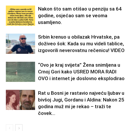
Nakon što sam otišao u penziju sa 64
godine, osjećao sam se veoma
usamljeno.
Srbin krenuo u obilazak Hrvatske, pa
doživeo šok: Kada su mu videli tablice,
izgovorili neverovatnu rečenicu! VIDEO
“Ovo je kraj svijeta” Žena snimljena u
Crnoj Gori kako USRED MORA RADI
OVO i internet je doslovno eksplodirao
Rat u Bosni je rastavio najveću ljubav u
bivšoj Jugi, Gordanu i Aldina: Nakon 25
godina muž mi je rekao – traži te
čovek...