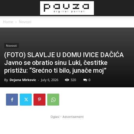
Home
Novosti
Novosti
(FOTO) SLAVLJE U DOMU IVICE DAČIĆA
Javno se obratio sinu Luki, čestitke
pristižu: “Srećno ti bilo, junače moj”
By
Dejana Mirkovic
-
July 6, 2026
320
0
Oglasi - Advertisement