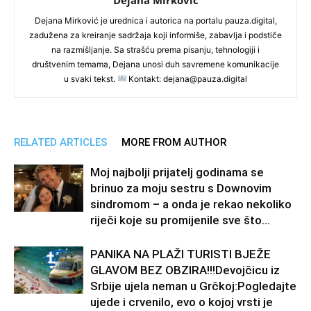
Dejana Mirković je urednica i autorica na portalu pauza.digital,
zadužena za kreiranje sadržaja koji informiše, zabavlja i podstiče
na razmišljanje. Sa strašću prema pisanju, tehnologiji i
društvenim temama, Dejana unosi duh savremene komunikacije
u svaki tekst.
Kontakt: dejana@pauza.digital
RELATED ARTICLES
MORE FROM AUTHOR
Moj najbolji prijatelj godinama se
brinuo za moju sestru s Downovim
sindromom – a onda je rekao nekoliko
riječi koje su promijenile sve što...
PANIKA NA PLAŽI TURISTI BJEŽE
GLAVOM BEZ OBZIRA!!!Devojčicu iz
Srbije ujela neman u Grčkoj:Pogledajte
ujede i crvenilo, evo o kojoj vrsti je