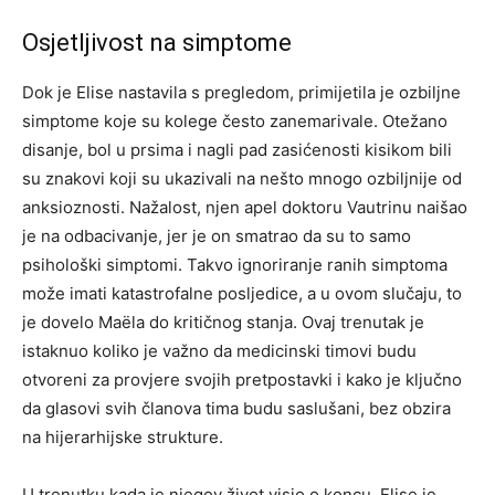
Osjetljivost na simptome
Dok je Elise nastavila s pregledom, primijetila je ozbiljne
simptome koje su kolege često zanemarivale. Otežano
disanje, bol u prsima i nagli pad zasićenosti kisikom bili
su znakovi koji su ukazivali na nešto mnogo ozbiljnije od
anksioznosti. Nažalost, njen apel doktoru Vautrinu naišao
je na odbacivanje, jer je on smatrao da su to samo
psihološki simptomi. Takvo ignoriranje ranih simptoma
može imati katastrofalne posljedice, a u ovom slučaju, to
je dovelo Maëla do kritičnog stanja. Ovaj trenutak je
istaknuo koliko je važno da medicinski timovi budu
otvoreni za provjere svojih pretpostavki i kako je ključno
da glasovi svih članova tima budu saslušani, bez obzira
na hijerarhijske strukture.
U trenutku kada je njegov život visio o koncu, Elise je