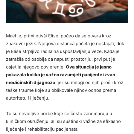
Maël je, primijetivši Elise, počeo da se otvara kroz
znakovni jezik. Njegova distanca počela je nestajati, dok
je Elise strpljivo radila na uspostavljanju veze. Kada je
zatražila od osoblja da napusti prostoriju, prvi put je
osjetila njegovo povjerenje.
Ova situacija je jasno
pokazala koliko je važno razumjeti pacijente izvan
medicinskih dijagnoza
, jer su mnogi od njih prošli kroz
teške traume koje su oblikovale njihov odnos prema
autoritetu i liječenju.
To su nevidljive borbe koje se često zanemaruju u
kliničkom okruženju, ali su suštinski važne za efikasno
liječenje i rehabilitaciju pacijenata.