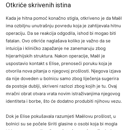
Otkriće skrivenih istina
Kada je hitna pomoć konačno stigla, otkriveno je da Maël
ima ozbiljnu unutrašnju povredu koja je zahtijevala hitnu
operaciju. Da se reakcija odgodila, ishod bi mogao biti
fatalan. Ovo otkriće naglašava koliko je važno da se
intuicija i kliničko zapažanje ne zanemaruju zbog
hijerarhijskih struktura.
Nakon operacije, Maël je
uspostavio kontakt s Elise, prenoseći poruku koja je
otvorila nova pitanja o njegovoj prošlosti. Njegova izjava
da nije doveden u bolnicu samo zbog liječenja sugerira
da postoje dublji, skriveni razlozi zbog kojih je tu.
Ovaj
mračni obrat otvara vrata novim istraživanjima njegovog
identiteta i borbe, što će dodatno produbiti njihovu vezu.
Dok je Elise pokušavala razumjeti Maëlovu prošlost, u
bolnici su se počele širiti glasine o osobi koja bi mogla