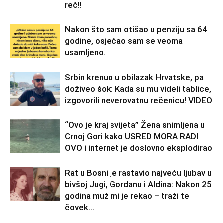
reč!!
Nakon što sam otišao u penziju sa 64
godine, osjećao sam se veoma
usamljeno.
Srbin krenuo u obilazak Hrvatske, pa
doživeo šok: Kada su mu videli tablice,
izgovorili neverovatnu rečenicu! VIDEO
“Ovo je kraj svijeta” Žena snimljena u
Crnoj Gori kako USRED MORA RADI
OVO i internet je doslovno eksplodirao
Rat u Bosni je rastavio najveću ljubav u
bivšoj Jugi, Gordanu i Aldina: Nakon 25
godina muž mi je rekao – traži te
čovek...