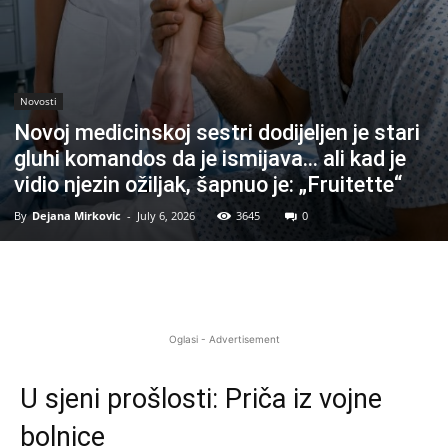
Novosti
Novoj medicinskoj sestri dodijeljen je stari
gluhi komandos da je ismijava… ali kad je
vidio njezin ožiljak, šapnuo je: „Fruitette“
By
Dejana Mirkovic
-
July 6, 2026
3645
0
Oglasi - Advertisement
U sjeni prošlosti: Priča iz vojne
bolnice