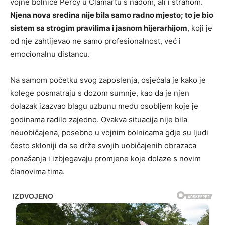
vojne bolnice Percy u Clamartu s nadom, ali i strahom.
Njena nova sredina nije bila samo radno mjesto; to je bio
sistem sa strogim pravilima i jasnom hijerarhijom
, koji je
od nje zahtijevao ne samo profesionalnost, već i
emocionalnu distancu.
Na samom početku svog zaposlenja, osjećala je kako je
kolege posmatraju s dozom sumnje, kao da je njen
dolazak izazvao blagu uzbunu među osobljem koje je
godinama radilo zajedno. Ovakva situacija nije bila
neuobičajena, posebno u vojnim bolnicama gdje su ljudi
često skloniji da se drže svojih uobičajenih obrazaca
ponašanja i izbjegavaju promjene koje dolaze s novim
članovima tima.