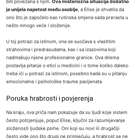
biti povezana s njim.
Ova misteriozna situacija dodatno
je unijela napetost među osoblje
, a Elise je shvatila da
ono što je započelo kao rutinska smjena sada prerasta u
nešto mnogo veće i složenije.
U toj potrazi za istinom, ona se suočava s vlastitim
strahovima i predrasudama, kao i sa izazovima koji
nadmašuju njene profesionalne granice. Ova dilema
postavlja pitanje o etici u medicini i o tome koliko daleko
treba ići u potrazi za istinom, posebno kada su u pitanju
emocionalne i psihološke traume pacijenata.
Poruka hrabrosti i povjerenja
Na kraju, ova priča nam pokazuje da su ljudi koje sistem
često potcjenjuje, poput Elise, ključni za razumijevanje
složenosti ljudske psihe.
Oni koji su novi ili drugačiji
često vide ono što drugi ne primjećuju, a hrabrost se ne