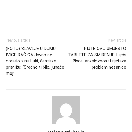
Previous article
Next article
(FOTO) SLAVLJE U DOMU
PIJTE OVO UMJESTO
IVICE DAČIĆA Javno se
TABLETE ZA SMIRENJE: Liječi
obratio sinu Luki, čestitke
živce, anksioznost i rješava
pristižu: “Srećno ti bilo, junače
problem nesanice
moj”
Dejana Mirkovic