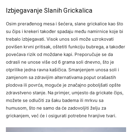
Izbjegavanje Slanih Grickalica
Osim prerađenog mesa i šećera, slane grickalice kao što
su čips i krekeri također spadaju među namirnice koje bi
trebalo izbjegavati. Visok unos soli može uzrokovati
povišen krvni pritisak, oštetiti funkciju bubrega, a također
povećava rizik od moždane kapi.
Preporučuje se da
odrasli ne unose više od 6 grama soli dnevno, što je
otprilike jedna ravna kašičica. Smanjenjem unosa soli i
zamjenom sa zdravijim alternativama poput orašastih
plodova ili povrća, moguće je značajno poboljšati opšte
zdravstveno stanje.
Na primjer, umjesto da grickate čips,
možete se odlučiti za šaku badema ili mrkvu sa
humusom, što ne samo da će zadovoljiti želju za
grickanjem, već će i osigurati potrebne hranjive tvari.