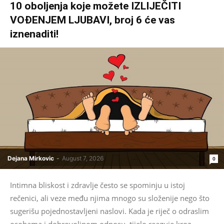
10 oboljenja koje možete IZLIJEČITI
VOĐENJEM LJUBAVI, broj 6 će vas
iznenaditi!
Dejana Mirkovic
-
August 7, 2026
0
Intimna bliskost i zdravlje često se spominju u istoj
rečenici, ali veze među njima mnogo su složenije nego što
sugerišu pojednostavljeni naslovi. Kada je riječ o odraslim