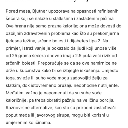
Pored mesa, Bjutner upozorava na opasnosti rafinisanih
šećera koji se nalaze u slatkišima i zaslađenim pićima.
Ova hrana nije samo prazna kalorija; ona može dovesti do
ozbiljnih zdravstvenih problema kao što su prekomjerna
tjelesna težina, srčane bolesti i dijabetes tipa 2. Na
primjer, istraživanje je pokazalo da ljudi koji unose više
od 25 grama šećera dnevno imaju 2.5 puta veći rizik od
srčanih bolesti. Preporučuje se da se ove namirnice ne
drže u kućanstvu kako bi se izbjegle iskušenja. Umjesto
toga, svježe ili suho voće mogu zadovoljiti želju za
slatkim, dok istovremeno pružaju neophodne nutrijente.
Međutim, važno je napomenuti da su suhe voće
kaloričnije, pa treba obratiti pažnju na veličinu porcija.
Raznovrsne alternative, kao što su prirodni zaslađivači
poput meda ili javorovog sirupa, mogu biti korisni u
umjerenim količinama.