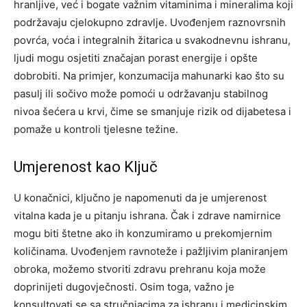
hranljive, već i bogate važnim vitaminima i mineralima koji
podržavaju cjelokupno zdravlje.
Uvođenjem raznovrsnih
povrća, voća i integralnih žitarica u svakodnevnu ishranu,
ljudi mogu osjetiti značajan porast energije i opšte
dobrobiti. Na primjer, konzumacija mahunarki kao što su
pasulj ili sočivo može pomoći u održavanju stabilnog
nivoa šećera u krvi, čime se smanjuje rizik od dijabetesa i
pomaže u kontroli tjelesne težine.
Umjerenost kao Ključ
U konačnici, ključno je napomenuti da je umjerenost
vitalna kada je u pitanju ishrana. Čak i zdrave namirnice
mogu biti štetne ako ih konzumiramo u prekomjernim
količinama. Uvođenjem ravnoteže i pažljivim planiranjem
obroka, možemo stvoriti zdravu prehranu koja može
doprinijeti dugovječnosti.
Osim toga, važno je
konsultovati se sa stručnjacima za ishranu i medicinskim