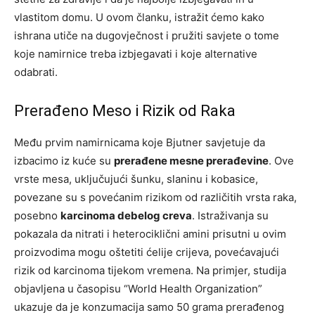
vlastitom domu. U ovom članku, istražit ćemo kako
ishrana utiče na dugovječnost i pružiti savjete o tome
koje namirnice treba izbjegavati i koje alternative
odabrati.
Prerađeno Meso i Rizik od Raka
Među prvim namirnicama koje Bjutner savjetuje da
izbacimo iz kuće su
prerađene mesne prerađevine
. Ove
vrste mesa, uključujući šunku, slaninu i kobasice,
povezane su s povećanim rizikom od različitih vrsta raka,
posebno
karcinoma debelog creva
. Istraživanja su
pokazala da nitrati i heterociklični amini prisutni u ovim
proizvodima mogu oštetiti ćelije crijeva, povećavajući
rizik od karcinoma tijekom vremena. Na primjer, studija
objavljena u časopisu “World Health Organization”
ukazuje da je konzumacija samo 50 grama prerađenog