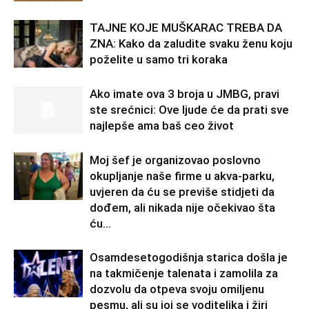
TAJNE KOJE MUŠKARAC TREBA DA
ZNA: Kako da zaludite svaku ženu koju
poželite u samo tri koraka
Ako imate ova 3 broja u JMBG, pravi
ste srećnici: Ove ljude će da prati sve
najlepše ama baš ceo život
Moj šef je organizovao poslovno
okupljanje naše firme u akva-parku,
uvjeren da ću se previše stidjeti da
dođem, ali nikada nije očekivao šta
ću...
Osamdesetogodišnja starica došla je
na takmičenje talenata i zamolila za
dozvolu da otpeva svoju omiljenu
pesmu, ali su joj se voditeljka i žiri