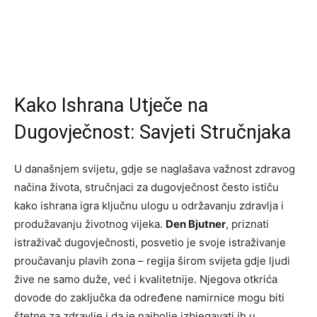
Kako Ishrana Utječe na
Dugovječnost: Savjeti Stručnjaka
U današnjem svijetu, gdje se naglašava važnost zdravog
načina života, stručnjaci za dugovječnost često ističu
kako ishrana igra ključnu ulogu u održavanju zdravlja i
produžavanju životnog vijeka.
Den Bjutner
, priznati
istraživač dugovječnosti, posvetio je svoje istraživanje
proučavanju plavih zona – regija širom svijeta gdje ljudi
žive ne samo duže, već i kvalitetnije. Njegova otkrića
dovode do zaključka da određene namirnice mogu biti
štetne za zdravlje i da je najbolje izbjegavati ih u