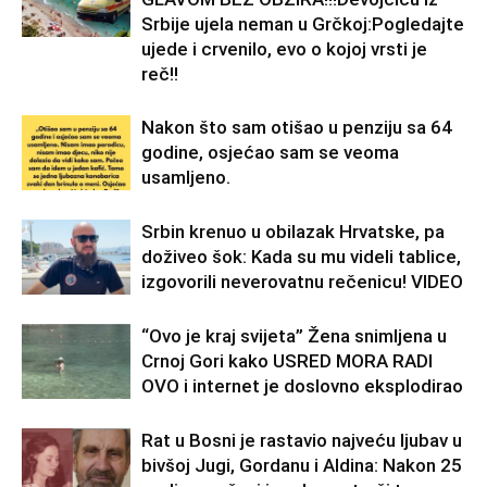
Srbije ujela neman u Grčkoj:Pogledajte
ujede i crvenilo, evo o kojoj vrsti je
reč!!
Nakon što sam otišao u penziju sa 64
godine, osjećao sam se veoma
usamljeno.
Srbin krenuo u obilazak Hrvatske, pa
doživeo šok: Kada su mu videli tablice,
izgovorili neverovatnu rečenicu! VIDEO
“Ovo je kraj svijeta” Žena snimljena u
Crnoj Gori kako USRED MORA RADI
OVO i internet je doslovno eksplodirao
Rat u Bosni je rastavio najveću ljubav u
bivšoj Jugi, Gordanu i Aldina: Nakon 25