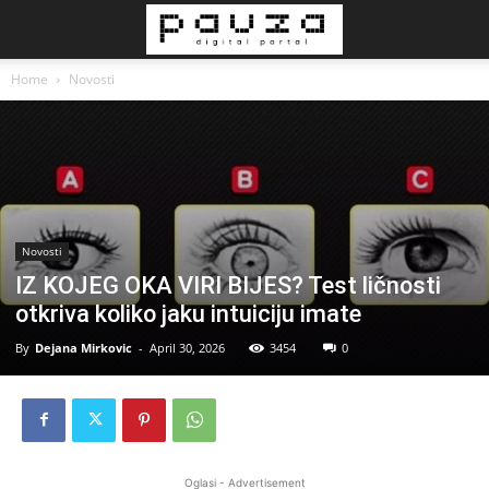
Home
Novosti
Novosti
IZ KOJEG OKA VIRI BIJES? Test ličnosti
otkriva koliko jaku intuiciju imate
By
Dejana Mirkovic
-
April 30, 2026
3454
0
Oglasi - Advertisement