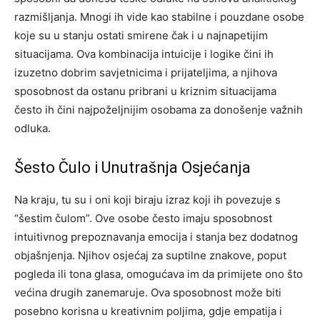
razmišljanja. Mnogi ih vide kao stabilne i pouzdane osobe
koje su u stanju ostati smirene čak i u najnapetijim
situacijama.
Ova kombinacija intuicije i logike čini ih
izuzetno dobrim savjetnicima i prijateljima, a njihova
sposobnost da ostanu pribrani u kriznim situacijama
često ih čini najpoželjnijim osobama za donošenje važnih
odluka.
Šesto Čulo i Unutrašnja Osjećanja
Na kraju, tu su i oni koji biraju izraz koji ih povezuje s
“šestim čulom”. Ove osobe često imaju sposobnost
intuitivnog prepoznavanja emocija i stanja bez dodatnog
objašnjenja. Njihov osjećaj za suptilne znakove, poput
pogleda ili tona glasa, omogućava im da primijete ono što
većina drugih zanemaruje.
Ova sposobnost može biti
posebno korisna u kreativnim poljima, gdje empatija i