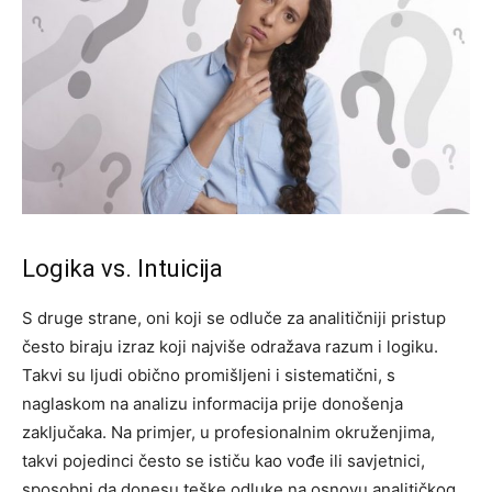
Logika vs. Intuicija
S druge strane, oni koji se odluče za analitičniji pristup
često biraju izraz koji najviše odražava razum i logiku.
Takvi su ljudi obično promišljeni i sistematični, s
naglaskom na analizu informacija prije donošenja
zaključaka.
Na primjer, u profesionalnim okruženjima,
takvi pojedinci često se ističu kao vođe ili savjetnici,
sposobni da donesu teške odluke na osnovu analitičkog