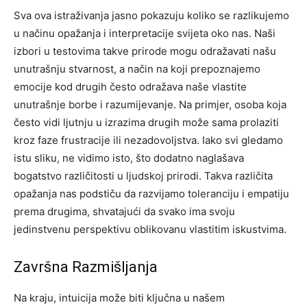
Sva ova istraživanja jasno pokazuju koliko se razlikujemo
u načinu opažanja i interpretacije svijeta oko nas. Naši
izbori u testovima takve prirode mogu odražavati našu
unutrašnju stvarnost, a način na koji prepoznajemo
emocije kod drugih često odražava naše vlastite
unutrašnje borbe i razumijevanje.
Na primjer, osoba koja
često vidi ljutnju u izrazima drugih može sama prolaziti
kroz faze frustracije ili nezadovoljstva. Iako svi gledamo
istu sliku, ne vidimo isto, što dodatno naglašava
bogatstvo različitosti u ljudskoj prirodi.
Takva različita
opažanja nas podstiču da razvijamo toleranciju i empatiju
prema drugima, shvatajući da svako ima svoju
jedinstvenu perspektivu oblikovanu vlastitim iskustvima.
Završna Razmišljanja
Na kraju, intuicija može biti ključna u našem