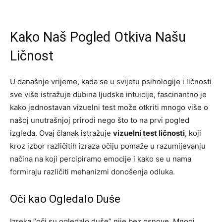
Kako Naš Pogled Otkiva Našu
Ličnost
U današnje vrijeme, kada se u svijetu psihologije i ličnosti
sve više istražuje dubina ljudske intuicije, fascinantno je
kako jednostavan vizuelni test može otkriti mnogo više o
našoj unutrašnjoj prirodi nego što to na prvi pogled
izgleda. Ovaj članak istražuje
vizuelni test ličnosti
, koji
kroz izbor različitih izraza očiju pomaže u razumijevanju
načina na koji percipiramo emocije i kako se u nama
formiraju različiti mehanizmi donošenja odluka.
Oči kao Ogledalo Duše
Izreka “oči su ogledalo duše” nije bez osnove. Mnogi