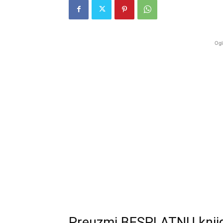
Ogl
Preuzmi BESPLATNU knjigu 