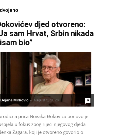
zdvojeno
okovićev djed otvoreno:
Ja sam Hrvat, Srbin nikada
isam bio”
Dejana Mirkovic
-
August 5, 2026
0
orodična priča Novaka Đokovića ponovo je
spjela u fokus zbog riječi njegovog djeda
denka Žagara, koji je otvoreno govorio o