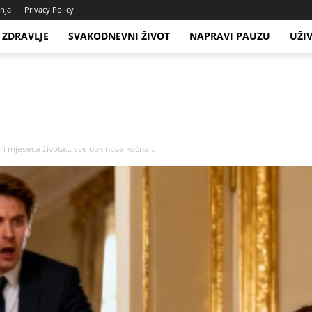
enja
Privacy Policy
ZDRAVLJE
SVAKODNEVNI ŽIVOT
NAPRAVI PAUZU
UŽI
tri mjeseca života… sve dok nova kućna...