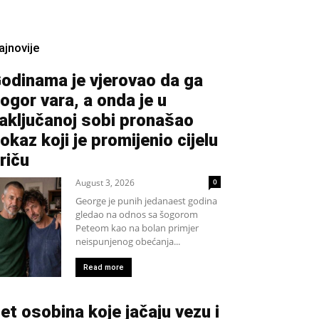
ajnovije
odinama je vjerovao da ga
ogor vara, a onda je u
aključanoj sobi pronašao
okaz koji je promijenio cijelu
riču
August 3, 2026
0
George je punih jedanaest godina
gledao na odnos sa šogorom
Peteom kao na bolan primjer
neispunjenog obećanja...
Read more
et osobina koje jačaju vezu i