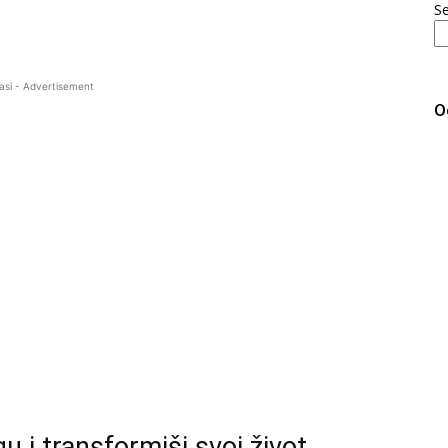
S
asi - Advertisement
O
i transformiši svoj život