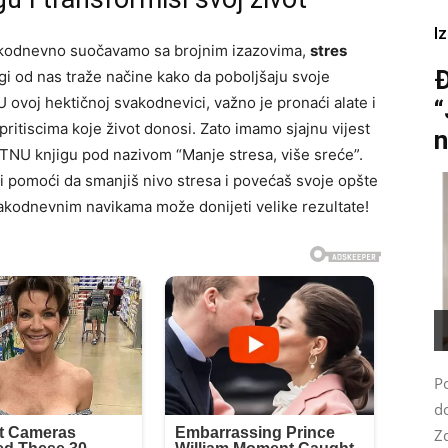
I
akodnevno suočavamo sa brojnim izazovima,
stres
Đ
gi od nas traže načine kako da poboljšaju svoje
U ovoj hektičnoj svakodnevici, važno je pronaći alate i
“
ritiscima koje život donosi. Zato imamo sjajnu vijest
n
ATNU knjigu pod nazivom “Manje stresa, više sreće”.
ti pomoći da smanjiš nivo stresa i povećaš svoje opšte
vakodnevnim navikama može donijeti velike rezultate!
P
do
Z