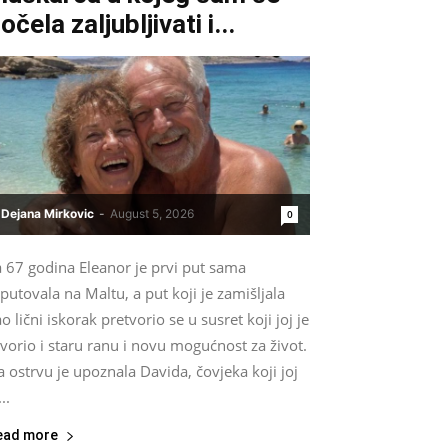
očela zaljubljivati i...
Dejana Mirkovic
-
August 5, 2026
0
a 67 godina Eleanor je prvi put sama
putovala na Maltu, a put koji je zamišljala
o lični iskorak pretvorio se u susret koji joj je
vorio i staru ranu i novu mogućnost za život.
 ostrvu je upoznala Davida, čovjeka koji joj
...
ead more