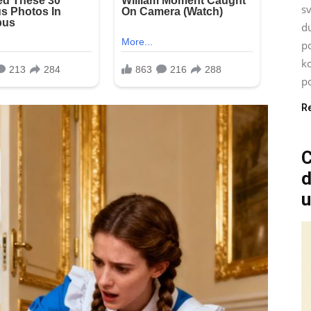
s
d
po
ko
po
R
C
d
u