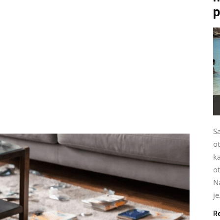
p
S
ot
ka
ot
Na
je
R