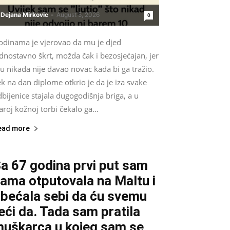
Dejana Mirkovic
-
August 5, 2026
0
odinama je vjerovao da mu je djed
dnostavno škrt, možda čak i bezosjećajan, jer
 nikada nije davao novac kada bi ga tražio.
k na dan diplome otkrio je da je iza svake
bijenice stajala dugogodišnja briga, a u
aroj kožnoj torbi čekalo ga...
ead more
a 67 godina prvi put sam
ama otputovala na Maltu i
bećala sebi da ću svemu
eći da. Tada sam pratila
uškarca u kojeg sam se