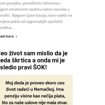
vom porijeklu, porodičnim odnosima i
ugom emotivnom razdoru nakon razvoda u
rodici. Njegove izjave bacaju novo svjetlo na
rijene jedne od najpoznatijih sportskih
rodica...
ead more
eo život sam mislio da je
eda škrtica a onda mi je
sledio pravi ŠOK!