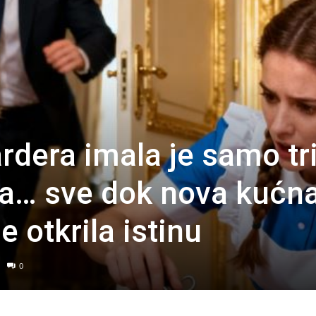
ardera imala je samo tr
ta… sve dok nova kućn
 otkrila istinu
0