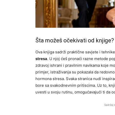
Šta možeš očekivati od knjige?
Ova knjiga sadrži praktične savjete i tehni
stresa
. U njoj ćeš pronaći razne metode poput
zdravoj ishrani i pravilnim navikama koje m
primjer, istraživanja su pokazala da redovno
hormona stresa. Svaka stranica nudi inspirac
bore sa svakodnevnim pritiscima. Uz to, kn
uvesti u svoju rutinu, omogućavajući ti d
Sadržaj 