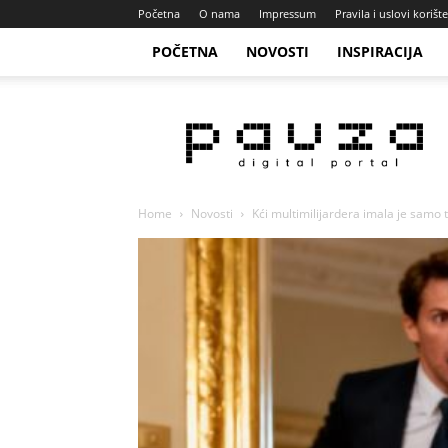
Početna
O nama
Impressum
Pravila i uslovi korišt
POČETNA
NOVOSTI
INSPIRACIJA
Pauza
Portal
Home
Novosti
Kći multimilijardera imala je samo 