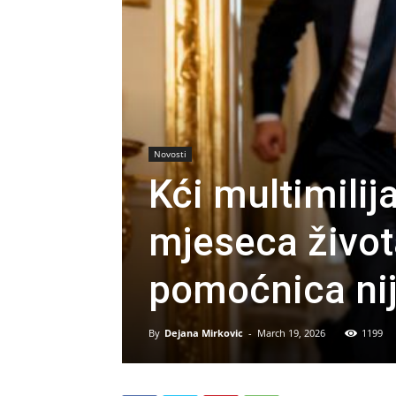
Novosti
Kći multimilij
mjeseca živo
pomoćnica nije
By
Dejana Mirkovic
-
March 19, 2026
1199