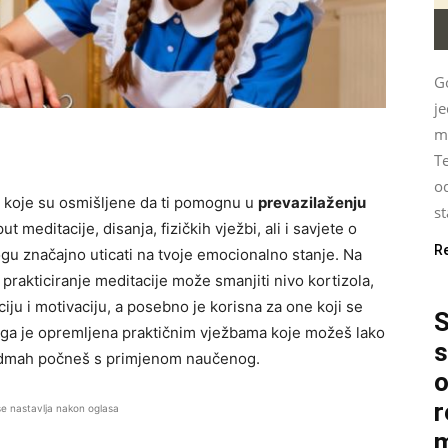
G
je
mu
Te
od
ke koje su osmišljene da ti pomognu u
prevazilaženju
st
 meditacije, disanja, fizičkih vježbi, ali i savjete o
R
ogu značajno uticati na tvoje emocionalno stanje. Na
 prakticiranje meditacije može smanjiti nivo kortizola,
iju i motivaciju, a posebno je korisna za one koji se
S
jiga je opremljena praktičnim vježbama koje možeš lako
s
a odmah počneš s primjenom naučenog.
o
r
se nastavlja nakon oglasa
m