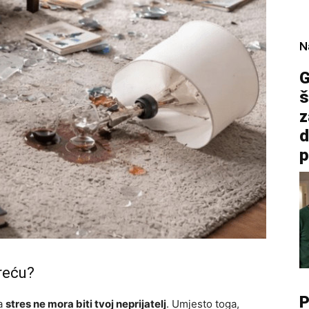
N
G
š
z
d
p
sreću?
P
da
stres ne mora biti tvoj neprijatelj
. Umjesto toga,