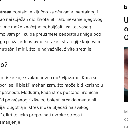
I
stresa
postalo je ključno za očuvanje mentalnog i
U
 kao neizbježan dio života, ali razumevanje njegovog
 njime može značajno poboljšati kvalitet vašeg
o
mo vam priliku da preuzmete besplatnu knjigu pod
iga pruža jednostavne korake i strategije koje vam
ašnji mir i, što je najvažnije, živite sretnije.
no?
 i pritiske koje svakodnevno doživljavamo. Kada se
bori se ili bježi” mehanizam, što može biti korisno u
opasnosti. Međutim, kada stres postane hroničan,
 Od povećanog rizika od bolesti srca do mentalnih
ja, dugotrajni stres može utjecati na svakog
M
” otkrijte kako prepoznati uzroke stresa i
do
 smanjenje.
ra