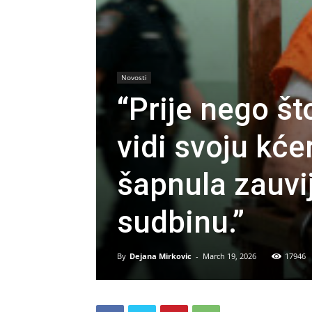
Novosti
“Prije nego št
vidi svoju kće
šapnula zauvi
sudbinu.”
By
Dejana Mirkovic
-
March 19, 2026
17946