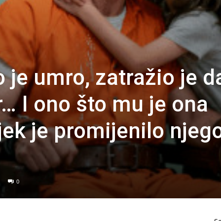
o je umro, zatražio je d
r… I ono što mu je ona
jek je promijenilo njeg
0