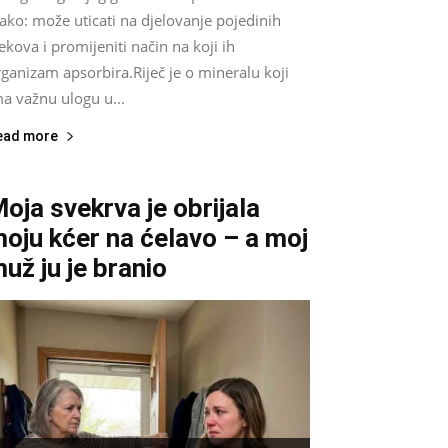
ako: može uticati na djelovanje pojedinih
jekova i promijeniti način na koji ih
ganizam apsorbira.Riječ je o mineralu koji
a važnu ulogu u...
ead more
oja svekrva je obrijala
oju kćer na ćelavo – a moj
už ju je branio