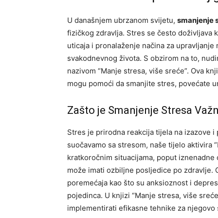
U današnjem ubrzanom svijetu,
smanjenje 
fizičkog zdravlja. Stres se često doživljava
uticaja i pronalaženje načina za upravljanje
svakodnevnog života. S obzirom na to, nudi
nazivom “Manje stresa, više sreće”. Ova knj
mogu pomoći da smanjite stres, povećate unutr
Zašto je Smanjenje Stresa Važ
Stres je prirodna reakcija tijela na izazove
suočavamo sa stresom, naše tijelo aktivira “
kratkoročnim situacijama, poput iznenadne 
može imati ozbiljne posljedice po zdravlje.
poremećaja kao što su anksioznost i depresi
pojedinca. U knjizi “Manje stresa, više sreće
implementirati efikasne tehnike za njegovo