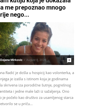
am kutiju koja je dokazala
a me prepoznao mnogo
rije nego...
Dejana Mirkovic
-
August 8, 2026
0
na Radić je došla u hospicij kao volonterka, a
 njega je izašla s istinom koja je godinama
la skrivena iza porodične šutnje, pogrešnog
entiteta i jedne male laži iz sažaljenja. Ono
o je počelo kao društvo za usamljenog starca
etvorilo se u priču...