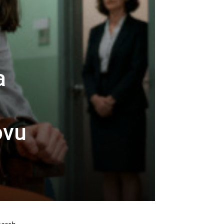
a
ovu