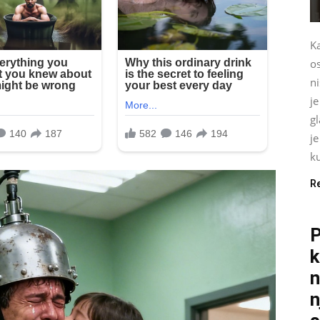
K
o
ni
je
g
j
ku
R
P
k
n
n