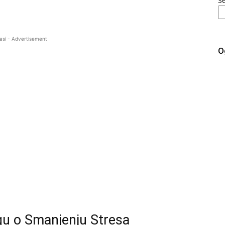
S
asi - Advertisement
O
gu o Smanjenju Stresa