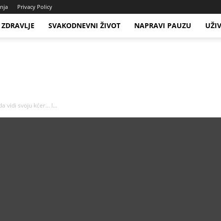
enja
Privacy Policy
ZDRAVLJE
SVAKODNEVNI ŽIVOT
NAPRAVI PAUZU
UŽI
a vidi svoju kćer… I...