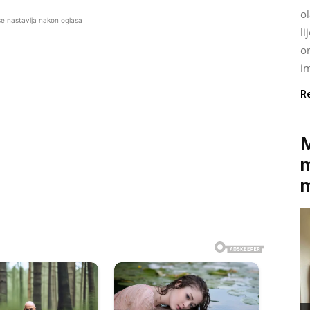
ol
se nastavlja nakon oglasa
li
or
im
R
M
m
m