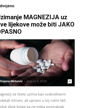
zdvojeno
zimanje MAGNEZIJA uz
ve lijekove može biti JAKO
OPASNO
Dejana Mirkovic
-
August 8, 2026
0
agnezij se često uzima kao svakodnevni
datak ishrani, ali upravo u toj rutini leži
zlog zbog kojeg ga ne treba posmatrati