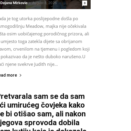
Dejana Mirkovic
-
August 8, 2026
0
ada je tog utorka poslijepodne došla po
smogodišnju Meadow, majka nije očekivala
šta osim uobičajenog porodičnog prizora, ali
 umjesto toga zatekla dijete sa obrijanom
lavom, crvenilom na tjemenu i pogledom koji
e pokazivao da je nešto duboko narušeno.U
ći njene svekrve Judith nije...
ead more
retvarala sam se da sam
ći umirućeg čovjeka kako
e bi otišao sam, ali nakon
jegova sprovoda dobila