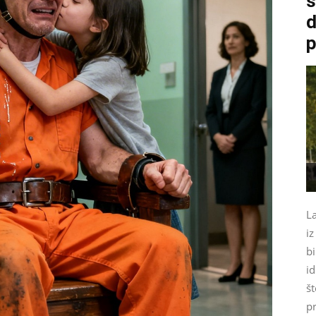
s
d
p
La
iz
bi
id
št
pr