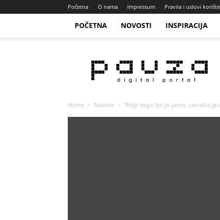
Početna
O nama
Impressum
Pravila i uslovi korišt
POČETNA
NOVOSTI
INSPIRACIJA
Pauza
Portal
Home
Novosti
“Prije nego što je umro, zatražio je d