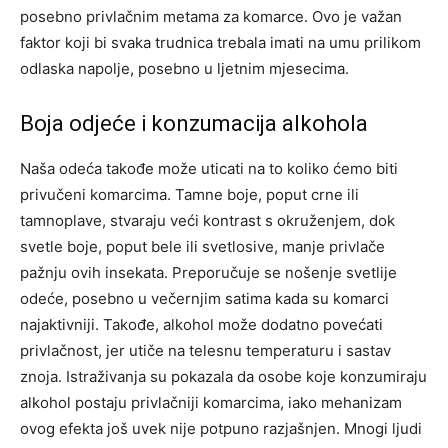
posebno privlačnim metama za komarce.
Ovo je važan
faktor koji bi svaka trudnica trebala imati na umu prilikom
odlaska napolje, posebno u ljetnim mjesecima.
Boja odjeće i konzumacija alkohola
Naša odeća takođe može uticati na to koliko ćemo biti
privučeni komarcima. Tamne boje, poput crne ili
tamnoplave, stvaraju veći kontrast s okruženjem, dok
svetle boje, poput bele ili svetlosive, manje privlače
pažnju ovih insekata. Preporučuje se nošenje svetlije
odeće, posebno u večernjim satima kada su komarci
najaktivniji.
Takođe, alkohol može dodatno povećati
privlačnost, jer utiče na telesnu temperaturu i sastav
znoja. Istraživanja su pokazala da osobe koje konzumiraju
alkohol postaju privlačniji komarcima, iako mehanizam
ovog efekta još uvek nije potpuno razjašnjen.
Mnogi ljudi