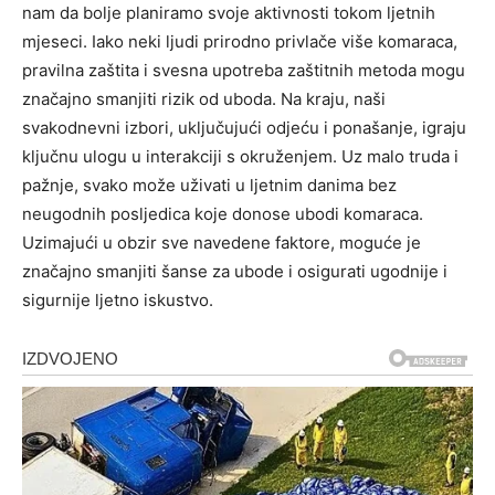
nam da bolje planiramo svoje aktivnosti tokom ljetnih
mjeseci. Iako neki ljudi prirodno privlače više komaraca,
pravilna zaštita i svesna upotreba zaštitnih metoda mogu
značajno smanjiti rizik od uboda.
Na kraju, naši
svakodnevni izbori, uključujući odjeću i ponašanje, igraju
ključnu ulogu u interakciji s okruženjem. Uz malo truda i
pažnje, svako može uživati u ljetnim danima bez
neugodnih posljedica koje donose ubodi komaraca.
Uzimajući u obzir sve navedene faktore, moguće je
značajno smanjiti šanse za ubode i osigurati ugodnije i
sigurnije ljetno iskustvo.