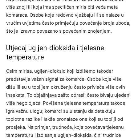
više znoji ili koja ima specifičan miris biti veća meta
komaraca.
Osobe koje redovno vježbaju ili se nalaze u
vrućim uvjetima često primjećuju povećanje broja uboda,
što je izravno povezano s povećanim znojenjem.
Utjecaj ugljen-dioksida i tjelesne
temperature
Osim mirisa, ugljen-dioksid koji izdišemo također
predstavlja važan signal za komarce. Osobe koje više
dišu ili su u toplijem okruženju često privlače više ovih
insekata. To objašnjava zašto odrasli često bivaju ujedeni
više nego djeca.
Povišena tjelesna temperatura takođe
igra važnu ulogu; komarci su u stanju da detektuju
toplotne razlike i lakše pronalaze one koji su topliji od
prosjeka. Na primjer, trudnoća, koja povećava tjelesnu
temperaturu i izdisanje ugljen-dioksida, čini trudnice