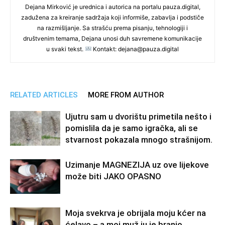
Dejana Mirković je urednica i autorica na portalu pauza.digital,
zadužena za kreiranje sadržaja koji informiše, zabavlja i podstiče
na razmišljanje. Sa strašću prema pisanju, tehnologiji i
društvenim temama, Dejana unosi duh savremene komunikacije
u svaki tekst.
Kontakt: dejana@pauza.digital
RELATED ARTICLES
MORE FROM AUTHOR
Ujutru sam u dvorištu primetila nešto i
pomislila da je samo igračka, ali se
stvarnost pokazala mnogo strašnijom.
Uzimanje MAGNEZIJA uz ove lijekove
može biti JAKO OPASNO
Moja svekrva je obrijala moju kćer na
ćelavo – a moj muž ju je branio