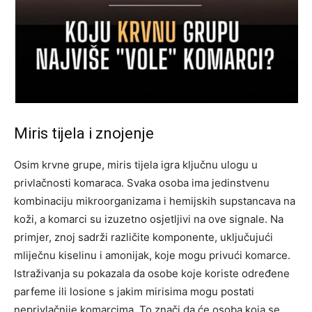
Miris tijela i znojenje
Osim krvne grupe, miris tijela igra ključnu ulogu u
privlačnosti komaraca. Svaka osoba ima jedinstvenu
kombinaciju mikroorganizama i hemijskih supstancava na
koži, a komarci su izuzetno osjetljivi na ove signale. Na
primjer, znoj sadrži različite komponente, uključujući
mliječnu kiselinu i amonijak, koje mogu privući komarce.
Istraživanja su pokazala da osobe koje koriste određene
parfeme ili losione s jakim mirisima mogu postati
neprivlačnije komarcima. To znači da će osoba koja se