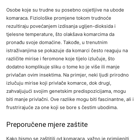
Osobe koje su trudne su posebno osjetljive na ubode
komaraca. Fiziološke promjene tokom trudnoće
rezultiraju povećanjem izdisanja ugljen-dioksida i
tjelesne temperature, što olakšava komarcima da
pronađu svoje domaćine.
Takođe, u trenutnim
istraživanjima se pokazuje da komarci često reaguju na
različite mirise i feromone koje tijelo izlučuje, što
dodatno komplikuje sliku o tome ko je više ili manje
privlačan ovim insektima.
Na primjer, neki ljudi prirodno
izlučuju mirise koji privlače komarce, dok drugi,
zahvaljujući svojim genetskim predispozicijama, mogu
biti manje privlačni. Ove razlike mogu biti fascinantne, ali i
frustrirajuće za one koji se bore s čestim ubodima.
Preporučene mjere zaštite
Kako bismo se zaštitili od komaraca, važno je primijeniti