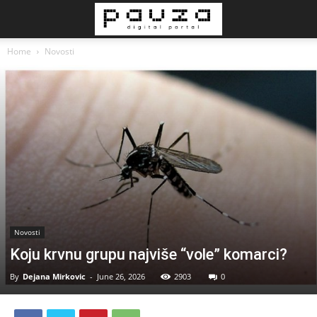
Home
Novosti
Novosti
Koju krvnu grupu najviše “vole” komarci?
By
Dejana Mirkovic
-
June 26, 2026
2903
0