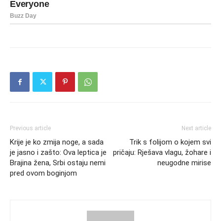
Previous article
Next article
Krije je ko zmija noge, a sada
Trik s folijom o kojem svi
je jasno i zašto: Ova leptica je
pričaju: Rješava vlagu, žohare i
Brajina žena, Srbi ostaju nemi
neugodne mirise
pred ovom boginjom