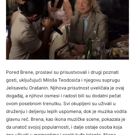
Pored Brene, proslavi su prisustvovali i drugi poznati
gosti, uključujući Miloša Teodosića i njegovu suprugu
Jelisavetu Orašanin. Njihova prisutnost uveličala je ovaj
događaj, a njihovi osmesi i radost bili su dodatni pečat
ovom posebnom trenutku. Svi okupljeni su uživali u
druženju i deljenju lepih uspomena, dok je muzika vodila
glavnu reč. Brena, kao ikona muzičke scene, pokazala je
da unatoč svojoj popularnosti, i dalje ostaje osoba koja
zna uživati u momentima i ceniti tuđe talente. Njena