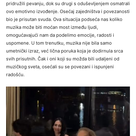
pridružili pevanju, dok su drugi s oduševljenjem osmatrali
ovo emotivno izvođenje. Osećaj zajedništva i povezanosti
bio je prisutan svuda. Ova situacija podseća nas koliko
muzika može biti moćan most između ljudi,
omogućavajući nam da podelimo emocije, radosti i
uspomene. U tom trenutku, muzika nije bila samo
umetnički izraz, već lična poruka koja je dodirnula srca
svih prisutnih. Čak i oni koji su možda bili udaljeni od
muzičkog sveta, osećali su se povezani i ispunjeni
radošću.