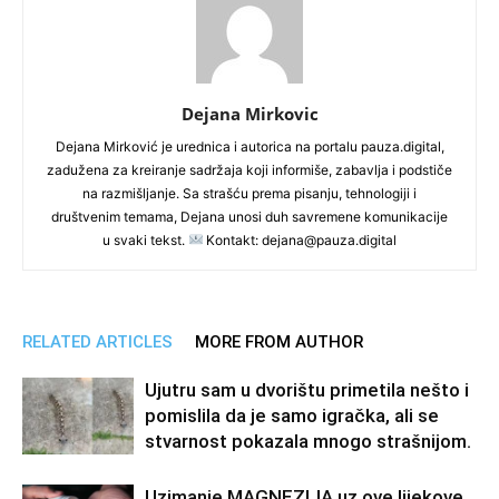
Dejana Mirkovic
Dejana Mirković je urednica i autorica na portalu pauza.digital,
zadužena za kreiranje sadržaja koji informiše, zabavlja i podstiče
na razmišljanje. Sa strašću prema pisanju, tehnologiji i
društvenim temama, Dejana unosi duh savremene komunikacije
u svaki tekst.
Kontakt: dejana@pauza.digital
RELATED ARTICLES
MORE FROM AUTHOR
Ujutru sam u dvorištu primetila nešto i
pomislila da je samo igračka, ali se
stvarnost pokazala mnogo strašnijom.
Uzimanje MAGNEZIJA uz ove lijekove