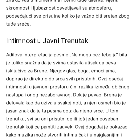
skromnost i ljubaznost osvetljavali su atmosferu,
podsećajući sve prisutne koliko je važno biti sretan zbog
tuđe sreće.
Intimnost u Javni Trenutak
Adilova interpretacija pesme „Ne mogu bez tebe ja“ bila
je toliko snažna da je svima ostavila utisak da peva
isključivo za Brene. Njegov glas, bogat emocijama,
dopirao je direktno do srca svih prisutnih. Ovaj osećaj
intimnosti u javnom prostoru čini razliku između običnog
nastupa i onog nezaboravnog.
Dok je pevao, Brena je
delovala kao da uživa u svakoj noti, a njen osmeh bio je
jasan znak da je ta pesma dotakla njeno srce. U tom
trenutku, svi su oni prisutni delili još jedan poseban
trenutak koji će pamtiti zauvek.
Ovaj događaj je pokazao
kako muzika može stvoriti intimu čak i u najglasnijim i