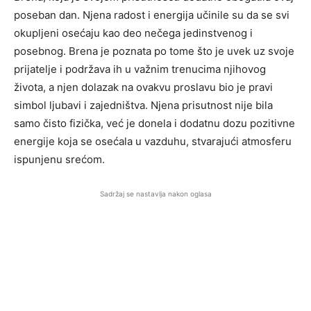
poseban dan. Njena radost i energija učinile su da se svi
okupljeni osećaju kao deo nečega jedinstvenog i
posebnog. Brena je poznata po tome što je uvek uz svoje
prijatelje i podržava ih u važnim trenucima njihovog
života, a njen dolazak na ovakvu proslavu bio je pravi
simbol ljubavi i zajedništva. Njena prisutnost nije bila
samo čisto fizička, već je donela i dodatnu dozu pozitivne
energije koja se osećala u vazduhu, stvarajući atmosferu
ispunjenu srećom.
Sadržaj se nastavlja nakon oglasa