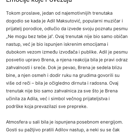
Tokom proslave, jedan od najemotivnijih trenutaka
dogodio se kada je Adil Maksutović, popularni muzičar i
prijatelj porodice, odlučio da izvede svoju poznatu pesmu
„Ne mogu bez tebe ja“. Ovaj trenutak nije bio samo običan
nastup, već je bio ispunjen iskrenim emocijama i
dubokom vezom između izvođača i publike. Adil je pesmu
posvetio upravo Brena, a njena reakcija bila je pravi odraz
zahvalnosti i sreće. Dok je pevao, Brena je sedela blizu
bine, a njen osmeh i dodir ruku na grudima govorili su
više od reči – bila je očigledno dirnuta i radosna. Ovaj
trenutak nije bio samo zahvalnica za sve što je Brena
učinila za Adila, već i simbol večnog prijateljstva i
podrške koja prevazilazi sve prepreke.
Atmosfera u sali bila je ispunjena posebnom energijom.
Gosti su pažljivo pratili Adilov nastup, a neki su se čak