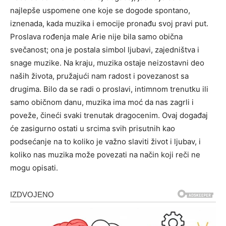
najlepše uspomene one koje se dogode spontano,
iznenada, kada muzika i emocije pronađu svoj pravi put.
Proslava rođenja male Arie nije bila samo obična
svečanost; ona je postala simbol ljubavi, zajedništva i
snage muzike. Na kraju, muzika ostaje neizostavni deo
naših života, pružajući nam radost i povezanost sa
drugima. Bilo da se radi o proslavi, intimnom trenutku ili
samo običnom danu, muzika ima moć da nas zagrli i
poveže, čineći svaki trenutak dragocenim. Ovaj događaj
će zasigurno ostati u srcima svih prisutnih kao
podsećanje na to koliko je važno slaviti život i ljubav, i
koliko nas muzika može povezati na način koji reči ne
mogu opisati.