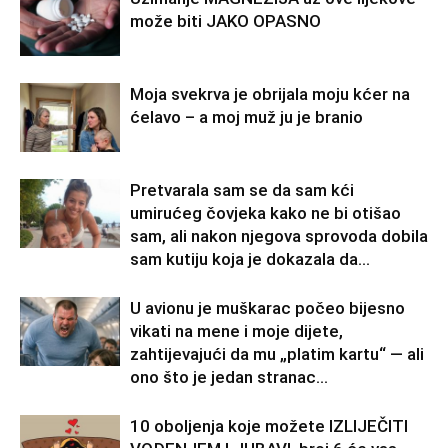
može biti JAKO OPASNO
Moja svekrva je obrijala moju kćer na
ćelavo – a moj muž ju je branio
Pretvarala sam se da sam kći
umirućeg čovjeka kako ne bi otišao
sam, ali nakon njegova sprovoda dobila
sam kutiju koja je dokazala da...
U avionu je muškarac počeo bijesno
vikati na mene i moje dijete,
zahtijevajući da mu „platim kartu“ — ali
ono što je jedan stranac...
10 oboljenja koje možete IZLIJEČITI