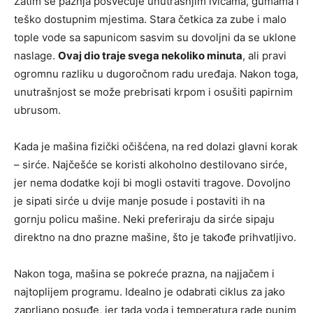
Zatim se pažnja posvećuje unutrašnjim ivicama, gumama i
teško dostupnim mjestima. Stara četkica za zube i malo
tople vode sa sapunicom sasvim su dovoljni da se uklone
naslage.
Ovaj dio traje svega nekoliko minuta
, ali pravi
ogromnu razliku u dugoročnom radu uređaja. Nakon toga,
unutrašnjost se može prebrisati krpom i osušiti papirnim
ubrusom.
Kada je mašina fizički očišćena, na red dolazi glavni korak
– sirće. Najčešće se koristi alkoholno destilovano sirće,
jer nema dodatke koji bi mogli ostaviti tragove. Dovoljno
je sipati sirće u dvije manje posude i postaviti ih na
gornju policu mašine. Neki preferiraju da sirće sipaju
direktno na dno prazne mašine, što je takođe prihvatljivo.
Nakon toga, mašina se pokreće prazna, na najjačem i
najtoplijem programu. Idealno je odabrati ciklus za jako
zaprljano posuđe, jer tada voda i temperatura rade punim