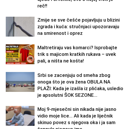
reč!!
Zmije se sve češće pojavljuju u blizini
zgrada i kuća: stručnjaci upozoravaju
na smirenost i oprez
Maltretiraju vas komarci? Isprobajte
trik s majicom kratkih rukava – uvek
pali, a ništa ne košta!
Srbi se zacenjuju od smeha zbog
onoga što je ova žena OBULA NA
PLAŽI: Kada je izašla iz plićaka, usledio
je apsolutni ŠOK SEZONE...
Moj 9-mjesečni sin nikada nije jasno
vidio moje lice… Ali kada je liječnik
skinuo povez s njegova oka i ja sam
šapnula njegovo ime,...