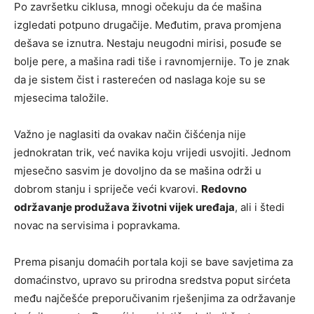
Po završetku ciklusa, mnogi očekuju da će mašina
izgledati potpuno drugačije. Međutim, prava promjena
dešava se iznutra. Nestaju neugodni mirisi, posuđe se
bolje pere, a mašina radi tiše i ravnomjernije. To je znak
da je sistem čist i rasterećen od naslaga koje su se
mjesecima taložile.
Važno je naglasiti da ovakav način čišćenja nije
jednokratan trik, već navika koju vrijedi usvojiti. Jednom
mjesečno sasvim je dovoljno da se mašina održi u
dobrom stanju i spriječe veći kvarovi.
Redovno
održavanje produžava životni vijek uređaja
, ali i štedi
novac na servisima i popravkama.
Prema pisanju domaćih portala koji se bave savjetima za
domaćinstvo, upravo su prirodna sredstva poput sirćeta
među najčešće preporučivanim rješenjima za održavanje