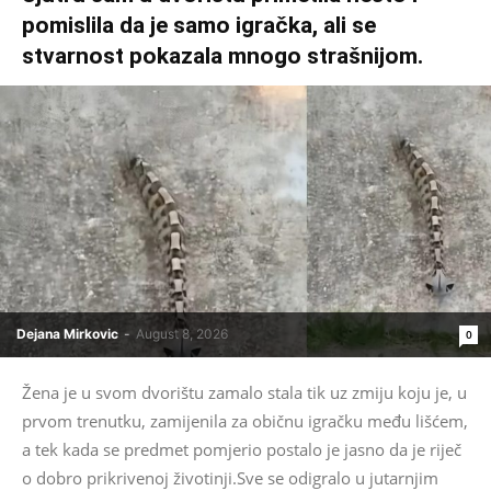
pomislila da je samo igračka, ali se
stvarnost pokazala mnogo strašnijom.
Dejana Mirkovic
-
August 8, 2026
0
Žena je u svom dvorištu zamalo stala tik uz zmiju koju je, u
prvom trenutku, zamijenila za običnu igračku među lišćem,
a tek kada se predmet pomjerio postalo je jasno da je riječ
o dobro prikrivenoj životinji.Sve se odigralo u jutarnjim