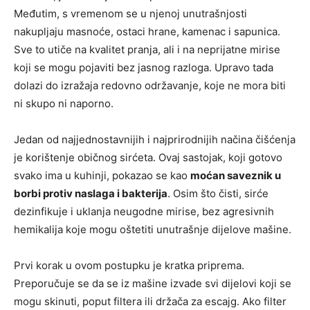
Međutim, s vremenom se u njenoj unutrašnjosti
nakupljaju masnoće, ostaci hrane, kamenac i sapunica.
Sve to utiče na kvalitet pranja, ali i na neprijatne mirise
koji se mogu pojaviti bez jasnog razloga. Upravo tada
dolazi do izražaja redovno održavanje, koje ne mora biti
ni skupo ni naporno.
Jedan od najjednostavnijih i najprirodnijih načina čišćenja
je korištenje običnog sirćeta. Ovaj sastojak, koji gotovo
svako ima u kuhinji, pokazao se kao
moćan saveznik u
borbi protiv naslaga i bakterija
. Osim što čisti, sirće
dezinfikuje i uklanja neugodne mirise, bez agresivnih
hemikalija koje mogu oštetiti unutrašnje dijelove mašine.
Prvi korak u ovom postupku je kratka priprema.
Preporučuje se da se iz mašine izvade svi dijelovi koji se
mogu skinuti, poput filtera ili držača za escajg. Ako filter