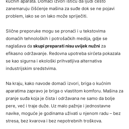
kućnih aparata. Domaći izvori ističu da ljudi često
zanemaruju čišćenje mašina za suđe dok se ne pojavi
problem, iako se on lako može spriječiti.
Slične preporuke mogu se pronaći i u tekstovima
domaćih tehnoloških i potrošačkih medija, gdje se
naglašava da
skupi preparati nisu uvijek nužni
za
efikasno održavanje. Redovna upotreba sirćeta pokazala
se kao sigurna i ekološki prihvatljiva alternativa
industrijskim sredstvima.
Na kraju, kako navode domaći izvori, briga o kućnim
aparatima zapravo je briga o vlastitom komforu. Mašina za
pranje suđa koja je čista i održavana ne samo da bolje
pere, već i traje duže. Uz malo pažnje i jednostavne
navike, moguće je godinama uživati u njenom radu – bez
stresa, bez kvarova i bez nepotrebnih troškova.