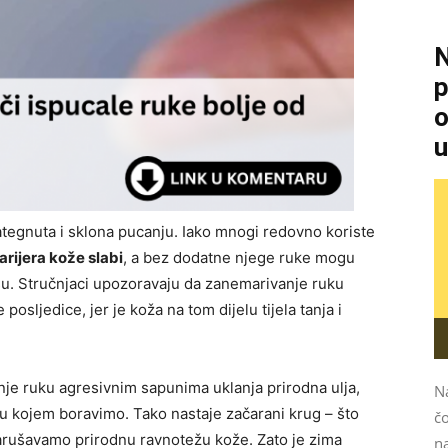
N
p
o
u
ategnuta i sklona pucanju. Iako mnogi redovno koriste
arijera kože slabi
, a bez dodatne njege ruke mogu
esu. Stručnjaci upozoravaju da zanemarivanje ruku
osljedice, jer je koža na tom dijelu tijela tanja i
je ruku agresivnim sapunima uklanja prirodna ulja,
N
 u kojem boravimo. Tako nastaje začarani krug – što
čo
narušavamo prirodnu ravnotežu kože. Zato je zima
na