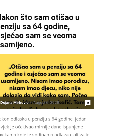
akon što sam otišao u
enziju sa 64 godine,
sjećao sam se veoma
samljeno.
Dejana Mirkovic
-
August 6, 2026
0
akon odlaska u penziju s 64 godine, jedan
vjek je očekivao mirnije dane ispunjene
vikama koje je godinama odlagao, ali ga je