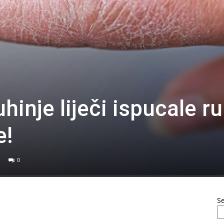
hinje liječi ispucale r
e!
0
S