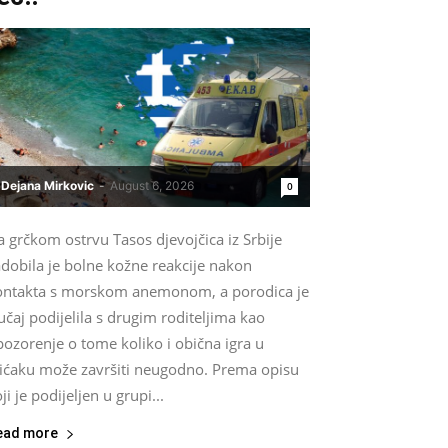
Dejana Mirkovic
-
August 6, 2026
0
 grčkom ostrvu Tasos djevojčica iz Srbije
dobila je bolne kožne reakcije nakon
ontakta s morskom anemonom, a porodica je
učaj podijelila s drugim roditeljima kao
ozorenje o tome koliko i obična igra u
lićaku može završiti neugodno. Prema opisu
ji je podijeljen u grupi...
ead more