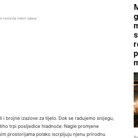
M
g
se nastavlja nakon oglasa
m
s
r
p
m
i i brojne izazove za tijelo. Dok se radujemo snijegu,
 tiho trpi posljedice hladnoće. Nagle promjene
anim prostorijama polako iscrpljuju njenu prirodnu
P