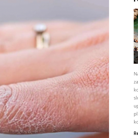
Na
za
k
sl
up
p
ko
R