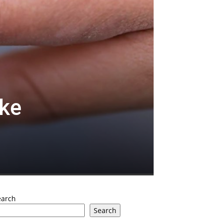
uke
earch
Search