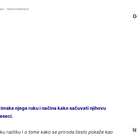
asi - Advertisement
O
mske njege ruku i načina kako sačuvati njihovu
eseci.
I
liku razliku i o tome kako se priroda često pokaže kao