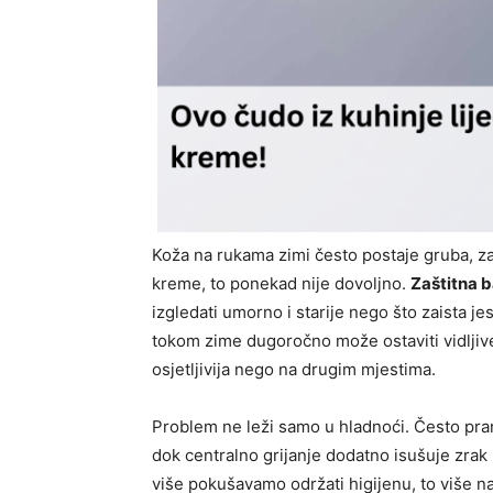
Koža na rukama zimi često postaje gruba, z
kreme, to ponekad nije dovoljno.
Zaštitna b
izgledati umorno i starije nego što zaista j
tokom zime dugoročno može ostaviti vidljive p
osjetljivija nego na drugim mjestima.
Problem ne leži samo u hladnoći. Često pran
dok centralno grijanje dodatno isušuje zrak
više pokušavamo održati higijenu, to više 