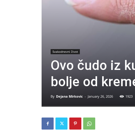
Svakodnevni život
Ovo čudo iz ku
bolje od krem
By
Dejana Mirkovic
-
January 26, 2026
1923