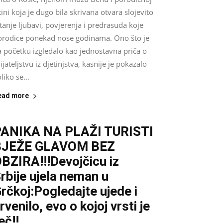
tini koja je dugo bila skrivana otvara slojevito
tanje ljubavi, povjerenja i predrasuda koje
orodice ponekad nose godinama. Ono što je
a početku izgledalo kao jednostavna priča o
ijateljstvu iz djetinjstva, kasnije je pokazalo
liko se...
ead more
ANIKA NA PLAŽI TURISTI
BJEŽE GLAVOM BEZ
BZIRA!!!Devojčicu iz
rbije ujela neman u
rčkoj:Pogledajte ujede i
rvenilo, evo o kojoj vrsti je
eč!!