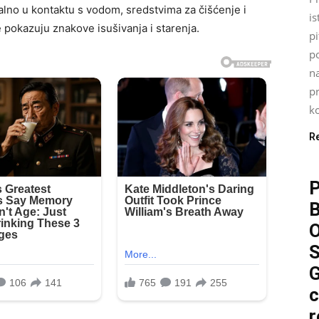
talno u kontaktu s vodom, sredstvima za čišćenje i
is
pokazuju znakove isušivanja i starenja.
pi
p
n
pr
ko
R
P
O
S
G
c
r