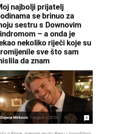
oj najbolji prijatelj
odinama se brinuo za
oju sestru s Downovim
indromom – a onda je
ekao nekoliko riječi koje su
romijenile sve što sam
islila da znam
Dejana Mirkovic
-
August 6, 2026
0
riča o Rosie, njenom mužu Benu i porodičnoj