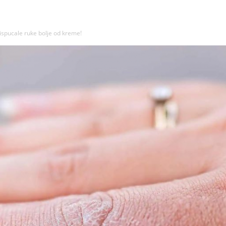
i ispucale ruke bolje od kreme!