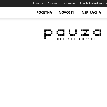
Početna
O nama
Impressum
Pravila i uslovi korišt
POČETNA
NOVOSTI
INSPIRACIJA
Pauza
Portal