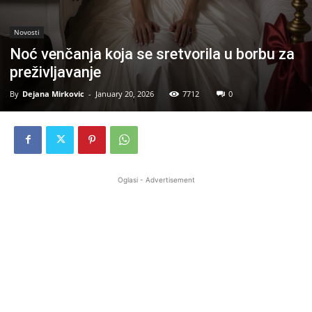
Novosti
Noć venčanja koja se sretvorila u borbu za
preživljavanje
By
Dejana Mirkovic
-
January 20, 2026
7712
0
Oglasi - Advertisement