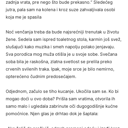
zadnja vrata, pre nego što bude prekasno.“ Sledećeg
jutra, pala sam na kolena i kroz suze zahvaljivala osobi
koja me je spasila
Noć venčanja treba da bude najsrećniji trenutak u životu
žene. Sedela sam ispred toaletnog stola, karmin još svež,
slušajući kako muzika i smeh napolju polako jenjavaju.
Sva porodica mog muža otišla je u svoje sobe. Svečana
soba bila je raskošna, zlatna svetlost se prelila preko
crvenih svilenih traka. Ipak, moje srce je bilo nemirno,
opterećeno čudnim predosećajem.
Odjednom, začulo se tiho kucanje. Ukočila sam se. Ko bi
mogao doći u ovo doba? Prišla sam vratima, otvorila ih
samo malo i ugledala zabrinute oči dugogodišnje kućne
pomoćnice. Njen glas je drhtao dok je šaptala: