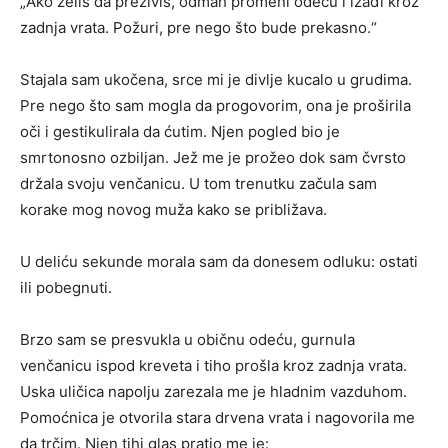
„Ako želiš da preživiš, odmah promeni odeću i izađi kroz
zadnja vrata. Požuri, pre nego što bude prekasno.“
Stajala sam ukočena, srce mi je divlje kucalo u grudima.
Pre nego što sam mogla da progovorim, ona je proširila
oči i gestikulirala da ćutim. Njen pogled bio je
smrtonosno ozbiljan. Jež me je prožeo dok sam čvrsto
držala svoju venčanicu. U tom trenutku začula sam
korake mog novog muža kako se približava.
U deliću sekunde morala sam da donesem odluku: ostati
ili pobegnuti.
Brzo sam se presvukla u običnu odeću, gurnula
venčanicu ispod kreveta i tiho prošla kroz zadnja vrata.
Uska uličica napolju zarezala me je hladnim vazduhom.
Pomoćnica je otvorila stara drvena vrata i nagovorila me
da trčim. Njen tihi glas pratio me je: