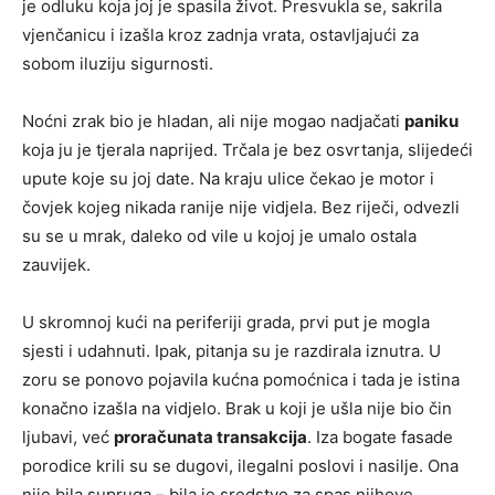
je odluku koja joj je spasila život. Presvukla se, sakrila
vjenčanicu i izašla kroz zadnja vrata, ostavljajući za
sobom iluziju sigurnosti.
Noćni zrak bio je hladan, ali nije mogao nadjačati
paniku
koja ju je tjerala naprijed. Trčala je bez osvrtanja, slijedeći
upute koje su joj date. Na kraju ulice čekao je motor i
čovjek kojeg nikada ranije nije vidjela. Bez riječi, odvezli
su se u mrak, daleko od vile u kojoj je umalo ostala
zauvijek.
U skromnoj kući na periferiji grada, prvi put je mogla
sjesti i udahnuti. Ipak, pitanja su je razdirala iznutra. U
zoru se ponovo pojavila kućna pomoćnica i tada je istina
konačno izašla na vidjelo. Brak u koji je ušla nije bio čin
ljubavi, već
proračunata transakcija
. Iza bogate fasade
porodice krili su se dugovi, ilegalni poslovi i nasilje. Ona
nije bila supruga – bila je sredstvo za spas njihove