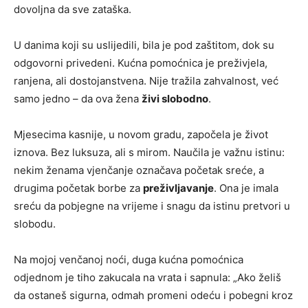
dovoljna da sve zataška.
U danima koji su uslijedili, bila je pod zaštitom, dok su
odgovorni privedeni. Kućna pomoćnica je preživjela,
ranjena, ali dostojanstvena. Nije tražila zahvalnost, već
samo jedno – da ova žena
živi slobodno
.
Mjesecima kasnije, u novom gradu, započela je život
iznova. Bez luksuza, ali s mirom. Naučila je važnu istinu:
nekim ženama vjenčanje označava početak sreće, a
drugima početak borbe za
preživljavanje
. Ona je imala
sreću da pobjegne na vrijeme i snagu da istinu pretvori u
slobodu.
Na mojoj venčanoj noći, duga kućna pomoćnica
odjednom je tiho zakucala na vrata i sapnula: „Ako želiš
da ostaneš sigurna, odmah promeni odeću i pobegni kroz