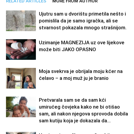
RELATED ARTICLES
MORE FROM AUTHOR
Ujutru sam u dvorištu primetila nešto i
pomislila da je samo igračka, ali se
stvarnost pokazala mnogo strašnijom.
Uzimanje MAGNEZIJA uz ove lijekove
može biti JAKO OPASNO
Moja svekrva je obrijala moju kćer na
ćelavo – a moj muž ju je branio
Pretvarala sam se da sam kći
umirućeg čovjeka kako ne bi otišao
sam, ali nakon njegova sprovoda dobila
sam kutiju koja je dokazala da...