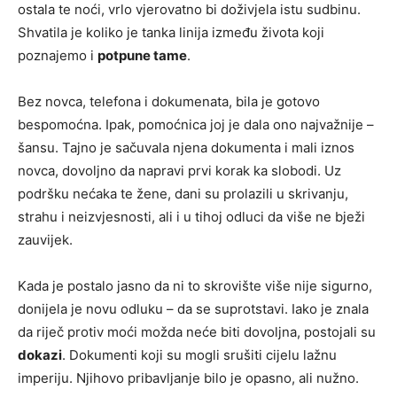
ostala te noći, vrlo vjerovatno bi doživjela istu sudbinu.
Shvatila je koliko je tanka linija između života koji
poznajemo i
potpune tame
.
Bez novca, telefona i dokumenata, bila je gotovo
bespomoćna. Ipak, pomoćnica joj je dala ono najvažnije –
šansu. Tajno je sačuvala njena dokumenta i mali iznos
novca, dovoljno da napravi prvi korak ka slobodi. Uz
podršku nećaka te žene, dani su prolazili u skrivanju,
strahu i neizvjesnosti, ali i u tihoj odluci da više ne bježi
zauvijek.
Kada je postalo jasno da ni to skrovište više nije sigurno,
donijela je novu odluku – da se suprotstavi. Iako je znala
da riječ protiv moći možda neće biti dovoljna, postojali su
dokazi
. Dokumenti koji su mogli srušiti cijelu lažnu
imperiju. Njihovo pribavljanje bilo je opasno, ali nužno.