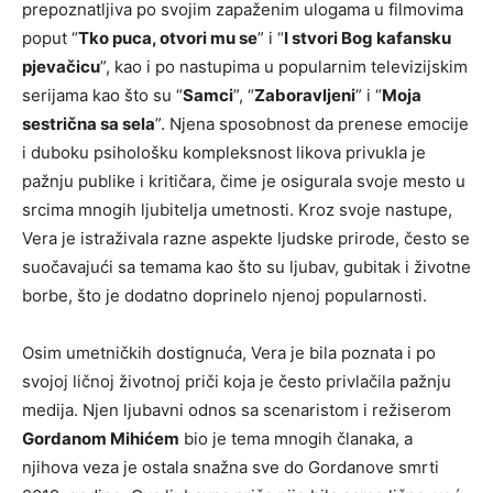
prepoznatljiva po svojim zapaženim ulogama u filmovima
poput “
Tko puca, otvori mu se
” i “
I stvori Bog kafansku
pjevačicu
”, kao i po nastupima u popularnim televizijskim
serijama kao što su “
Samci
”, “
Zaboravljeni
” i “
Moja
sestrična sa sela
”. Njena sposobnost da prenese emocije
i duboku psihološku kompleksnost likova privukla je
pažnju publike i kritičara, čime je osigurala svoje mesto u
srcima mnogih ljubitelja umetnosti. Kroz svoje nastupe,
Vera je istraživala razne aspekte ljudske prirode, često se
suočavajući sa temama kao što su ljubav, gubitak i životne
borbe, što je dodatno doprinelo njenoj popularnosti.
Osim umetničkih dostignuća, Vera je bila poznata i po
svojoj ličnoj životnoj priči koja je često privlačila pažnju
medija. Njen ljubavni odnos sa scenaristom i režiserom
Gordanom Mihićem
bio je tema mnogih članaka, a
njihova veza je ostala snažna sve do Gordanove smrti