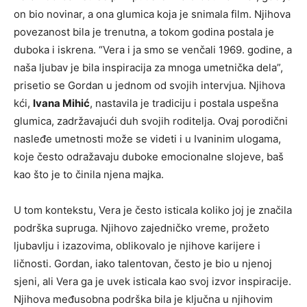
on bio novinar, a ona glumica koja je snimala film. Njihova
povezanost bila je trenutna, a tokom godina postala je
duboka i iskrena. “Vera i ja smo se venčali 1969. godine, a
naša ljubav je bila inspiracija za mnoga umetnička dela”,
prisetio se Gordan u jednom od svojih intervjua. Njihova
kći,
Ivana Mihić
, nastavila je tradiciju i postala uspešna
glumica, zadržavajući duh svojih roditelja. Ovaj porodični
nasleđe umetnosti može se videti i u Ivaninim ulogama,
koje često odražavaju duboke emocionalne slojeve, baš
kao što je to činila njena majka.
U tom kontekstu, Vera je često isticala koliko joj je značila
podrška supruga. Njihovo zajedničko vreme, prožeto
ljubavlju i izazovima, oblikovalo je njihove karijere i
ličnosti. Gordan, iako talentovan, često je bio u njenoj
sjeni, ali Vera ga je uvek isticala kao svoj izvor inspiracije.
Njihova međusobna podrška bila je ključna u njihovim