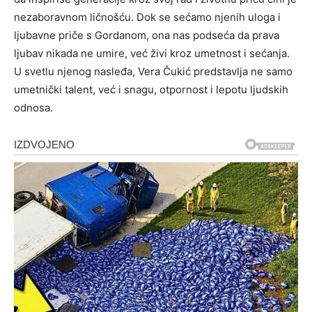
nezaboravnom ličnošću. Dok se sećamo njenih uloga i
ljubavne priče s Gordanom, ona nas podseća da prava
ljubav nikada ne umire, već živi kroz umetnost i sećanja.
U svetlu njenog nasleđa, Vera Čukić predstavlja ne samo
umetnički talent, već i snagu, otpornost i lepotu ljudskih
odnosa.