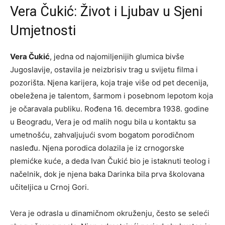
Vera Čukić: Život i Ljubav u Sjeni
Umjetnosti
Vera Čukić
, jedna od najomiljenijih glumica bivše
Jugoslavije, ostavila je neizbrisiv trag u svijetu filma i
pozorišta. Njena karijera, koja traje više od pet decenija,
obeležena je talentom, šarmom i posebnom lepotom koja
je očaravala publiku. Rođena 16. decembra 1938. godine
u Beogradu, Vera je od malih nogu bila u kontaktu sa
umetnošću, zahvaljujući svom bogatom porodičnom
nasleđu. Njena porodica dolazila je iz crnogorske
plemićke kuće, a deda Ivan Čukić bio je istaknuti teolog i
načelnik, dok je njena baka Darinka bila prva školovana
učiteljica u Crnoj Gori.
Vera je odrasla u dinamičnom okruženju, često se seleći