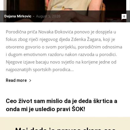
Dejana Mirkovic
-
August 5, 2026
0
Porodična priča Novaka Đokovića ponovo je dospjela u
fokus zbog riječi njegovog djeda Zdenka Žagara, koji je
otvoreno govorio o svom porijeklu, porodičnim odnosima
i dugom emotivnom razdoru nakon razvoda u porodici.
Njegove izjave bacaju novo svjetlo na korijene jedne od
najpoznatijih sportskih porodica...
Read more
Ceo život sam mislio da je deda škrtica a
onda mi je usledio pravi ŠOK!