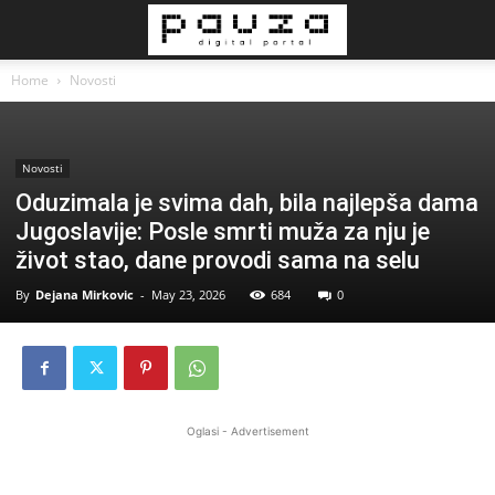
Home
Novosti
Novosti
Oduzimala je svima dah, bila najlepša dama
Jugoslavije: Posle smrti muža za nju je
život stao, dane provodi sama na selu
By
Dejana Mirkovic
-
May 23, 2026
684
0
Oglasi - Advertisement