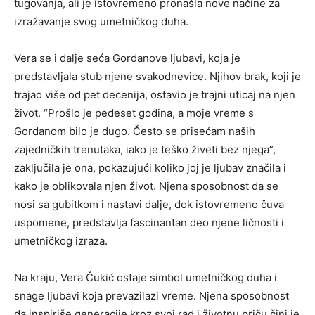
tugovanja, ali je istovremeno pronašla nove načine za
izražavanje svog umetničkog duha.
Vera se i dalje seća Gordanove ljubavi, koja je
predstavljala stub njene svakodnevice. Njihov brak, koji je
trajao više od pet decenija, ostavio je trajni uticaj na njen
život. “Prošlo je pedeset godina, a moje vreme s
Gordanom bilo je dugo. Često se prisećam naših
zajedničkih trenutaka, iako je teško živeti bez njega”,
zaključila je ona, pokazujući koliko joj je ljubav značila i
kako je oblikovala njen život. Njena sposobnost da se
nosi sa gubitkom i nastavi dalje, dok istovremeno čuva
uspomene, predstavlja fascinantan deo njene ličnosti i
umetničkog izraza.
Na kraju, Vera Čukić ostaje simbol umetničkog duha i
snage ljubavi koja prevazilazi vreme. Njena sposobnost
da inspiriše generacije kroz svoj rad i životnu priču čini je