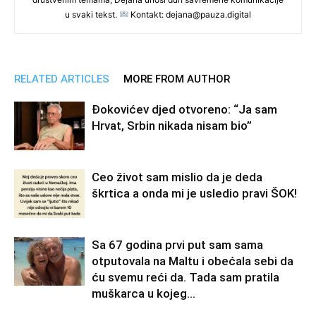
u svaki tekst.
Kontakt: dejana@pauza.digital
RELATED ARTICLES
MORE FROM AUTHOR
Đokovićev djed otvoreno: “Ja sam
Hrvat, Srbin nikada nisam bio”
Ceo život sam mislio da je deda
škrtica a onda mi je usledio pravi ŠOK!
Sa 67 godina prvi put sam sama
otputovala na Maltu i obećala sebi da
ću svemu reći da. Tada sam pratila
muškarca u kojeg...