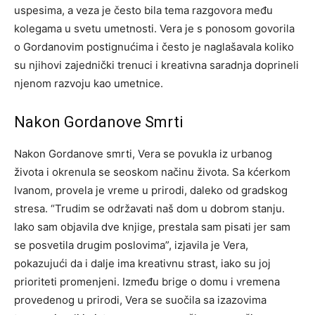
uspesima, a veza je često bila tema razgovora među
kolegama u svetu umetnosti. Vera je s ponosom govorila
o Gordanovim postignućima i često je naglašavala koliko
su njihovi zajednički trenuci i kreativna saradnja doprineli
njenom razvoju kao umetnice.
Nakon Gordanove Smrti
Nakon Gordanove smrti, Vera se povukla iz urbanog
života i okrenula se seoskom načinu života. Sa kćerkom
Ivanom, provela je vreme u prirodi, daleko od gradskog
stresa. “Trudim se održavati naš dom u dobrom stanju.
Iako sam objavila dve knjige, prestala sam pisati jer sam
se posvetila drugim poslovima”, izjavila je Vera,
pokazujući da i dalje ima kreativnu strast, iako su joj
prioriteti promenjeni. Između brige o domu i vremena
provedenog u prirodi, Vera se suočila sa izazovima