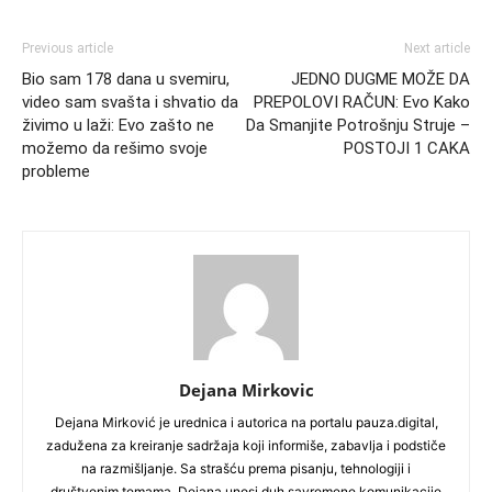
Previous article
Next article
Bio sam 178 dana u svemiru,
JEDNO DUGME MOŽE DA
video sam svašta i shvatio da
PREPOLOVI RAČUN: Evo Kako
živimo u laži: Evo zašto ne
Da Smanjite Potrošnju Struje –
možemo da rešimo svoje
POSTOJI 1 CAKA
probleme
Dejana Mirkovic
Dejana Mirković je urednica i autorica na portalu pauza.digital,
zadužena za kreiranje sadržaja koji informiše, zabavlja i podstiče
na razmišljanje. Sa strašću prema pisanju, tehnologiji i
društvenim temama, Dejana unosi duh savremene komunikacije