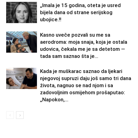
„Imala je 15 godina, oteta je usred
bijela dana od strane serijskog
ubojice.!!
Kasno uveče pozvali su me sa
aerodroma: moja snaja, koja je ostala
udovica, čekala me je sa detetom —
tada sam saznao šta je...
Kada je muškarac saznao da ljekari
njegovoj supruzi daju još samo tri dana
života, nagnuo se nad njom i sa
zadovoljnim osmijehom prošaputao:
„Napokon,...