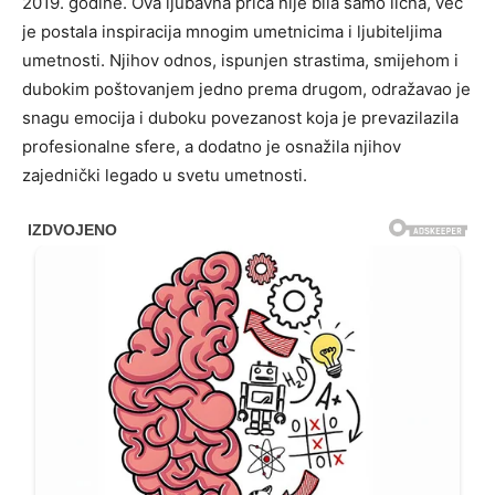
2019. godine. Ova ljubavna priča nije bila samo lična, već
je postala inspiracija mnogim umetnicima i ljubiteljima
umetnosti. Njihov odnos, ispunjen strastima, smijehom i
dubokim poštovanjem jedno prema drugom, odražavao je
snagu emocija i duboku povezanost koja je prevazilazila
profesionalne sfere, a dodatno je osnažila njihov
zajednički legado u svetu umetnosti.