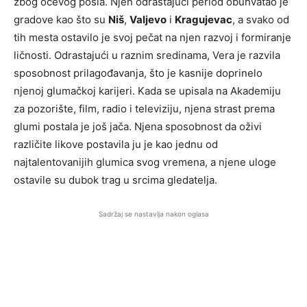
zbog očevog posla. Njen odrastajući period obuhvatao je
gradove kao što su
Niš
,
Valjevo
i
Kragujevac
, a svako od
tih mesta ostavilo je svoj pečat na njen razvoj i formiranje
ličnosti. Odrastajući u raznim sredinama, Vera je razvila
sposobnost prilagođavanja, što je kasnije doprinelo
njenoj glumačkoj karijeri. Kada se upisala na Akademiju
za pozorište, film, radio i televiziju, njena strast prema
glumi postala je još jača. Njena sposobnost da oživi
različite likove postavila ju je kao jednu od
najtalentovanijih glumica svog vremena, a njene uloge
ostavile su dubok trag u srcima gledatelja.
Sadržaj se nastavlja nakon oglasa