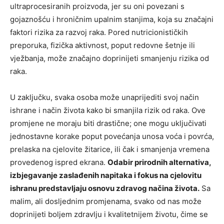
ultraprocesiranih proizvoda, jer su oni povezani s
gojaznošću i hroničnim upalnim stanjima, koja su značajni
faktori rizika za razvoj raka. Pored nutricionističkih
preporuka, fizička aktivnost, poput redovne šetnje ili
vježbanja, može značajno doprinijeti smanjenju rizika od
raka.
U zaključku, svaka osoba može unaprijediti svoj način
ishrane i način života kako bi smanjila rizik od raka. Ove
promjene ne moraju biti drastične; one mogu uključivati
jednostavne korake poput povećanja unosa voća i povrća,
prelaska na cjelovite žitarice, ili čak i smanjenja vremena
provedenog ispred ekrana.
Odabir prirodnih alternativa,
izbjegavanje zaslađenih napitaka i fokus na cjelovitu
ishranu predstavljaju osnovu zdravog načina života.
Sa
malim, ali dosljednim promjenama, svako od nas može
doprinijeti boljem zdravlju i kvalitetnijem životu, čime se