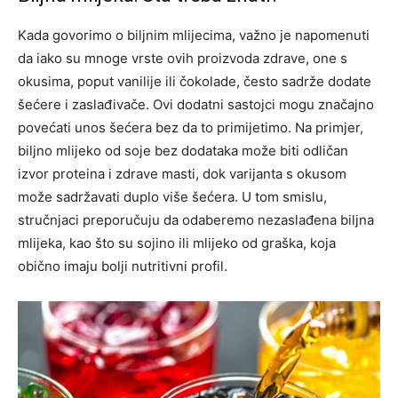
Kada govorimo o biljnim mlijecima, važno je napomenuti
da iako su mnoge vrste ovih proizvoda zdrave, one s
okusima, poput vanilije ili čokolade, često sadrže dodate
šećere i zaslađivače. Ovi dodatni sastojci mogu značajno
povećati unos šećera bez da to primijetimo. Na primjer,
biljno mlijeko od soje bez dodataka može biti odličan
izvor proteina i zdrave masti, dok varijanta s okusom
može sadržavati duplo više šećera. U tom smislu,
stručnjaci preporučuju da odaberemo nezaslađena biljna
mlijeka, kao što su sojino ili mlijeko od graška, koja
obično imaju bolji nutritivni profil.