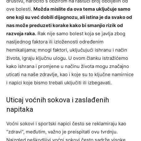
društvu, naročito s obzirom na rastući broj oboljelih od
ove bolesti.
Možda mislite da ova tema uključuje samo
one koji su već dobili dijagnozu, ali istina je da svako od
nas može preduzeti korake kako bi smanjio rizik od
razvoja raka.
Rak nije samo bolest koja se javlja zbog
nasljednog faktora ili izloženosti određenim
hemikalijama; mnogi faktori, uključujući ishranu i način
života, igraju ključnu ulogu. U ovom članku istražićemo
kako ishrana i promjene u načinu života mogu značajno
uticati na naše zdravlje, kao i koje su to ključne namirnice
i napici koje bismo trebali uključiti ili izbegavati.
Uticaj voćnih sokova i zaslađenih
napitaka
Voćni sokovi i sportski napici često se reklamiraju kao
“zdravi”, međutim, važno je preispitati ovu tvrdnju.
Naizgled neškodljivi voćni sokovi često sadrže visoke