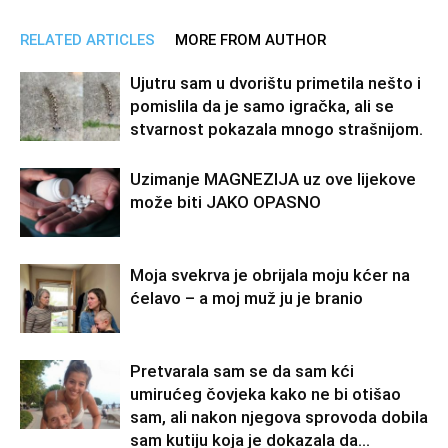
RELATED ARTICLES
MORE FROM AUTHOR
Ujutru sam u dvorištu primetila nešto i
pomislila da je samo igračka, ali se
stvarnost pokazala mnogo strašnijom.
Uzimanje MAGNEZIJA uz ove lijekove
može biti JAKO OPASNO
Moja svekrva je obrijala moju kćer na
ćelavo – a moj muž ju je branio
Pretvarala sam se da sam kći
umirućeg čovjeka kako ne bi otišao
sam, ali nakon njegova sprovoda dobila
sam kutiju koja je dokazala da...