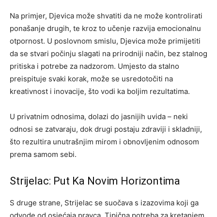
Na primjer, Djevica može shvatiti da ne može kontrolirati
ponašanje drugih, te kroz to učenje razvija emocionalnu
otpornost. U poslovnom smislu, Djevica može primijetiti
da se stvari počinju slagati na prirodniji način, bez stalnog
pritiska i potrebe za nadzorom. Umjesto da stalno
preispituje svaki korak, može se usredotočiti na
kreativnost i inovacije, što vodi ka boljim rezultatima.
U privatnim odnosima, dolazi do jasnijih uvida – neki
odnosi se zatvaraju, dok drugi postaju zdraviji i skladniji,
što rezultira unutrašnjim mirom i obnovljenim odnosom
prema samom sebi.
Strijelac: Put Ka Novim Horizontima
S druge strane, Strijelac se suočava s izazovima koji ga
odvode od osjećaja pravca. Tipična potreba za kretanjem