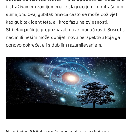
i istraživanjem zamijenjena je stagnacijom i unutrašnjom
sumnjom. Ovaj gubitak pravca često se može doživjeti
kao gubitak identiteta, ali kroz fazu neizvjesnosti,
Strijelac počinje prepoznavati nove mogućnosti. Susret s
nečim ili nekim može donijeti novu perspektivu koja ga
ponovo pokreće, ali s dubljim razumijevanjem.
Na primjer, Strijelac može upoznati osobu koja ga