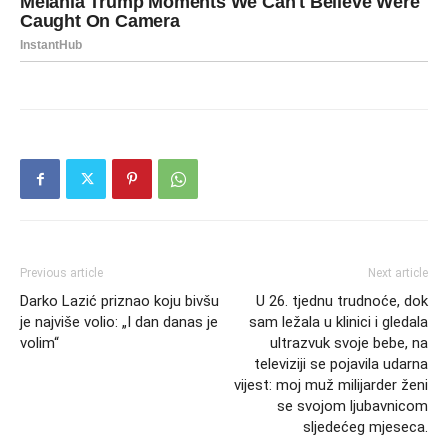
Previous article
Next article
Darko Lazić priznao koju bivšu
U 26. tjednu trudnoće, dok
je najviše volio: „I dan danas je
sam ležala u klinici i gledala
volim“
ultrazvuk svoje bebe, na
televiziji se pojavila udarna
vijest: moj muž milijarder ženi
se svojom ljubavnicom
sljedećeg mjeseca.