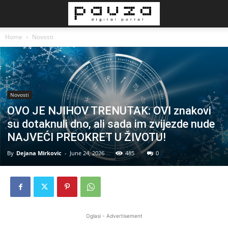
Home
Novosti
Novosti
OVO JE NJIHOV TRENUTAK: OVI znakovi
su dotaknuli dno, ali sada im zvijezde nude
NAJVEĆI PREOKRET U ŽIVOTU!
By
Dejana Mirkovic
-
June 24, 2026
485
0
Oglasi - Advertisement