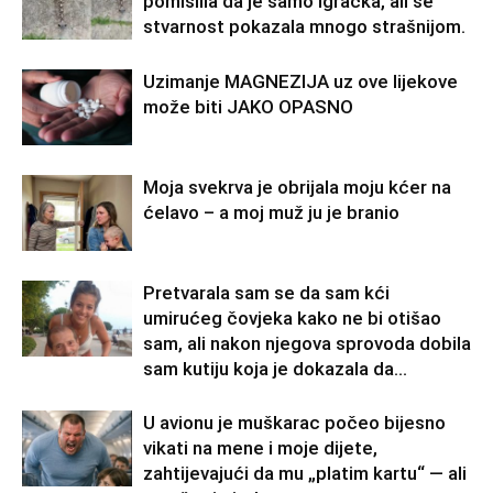
pomislila da je samo igračka, ali se
stvarnost pokazala mnogo strašnijom.
Uzimanje MAGNEZIJA uz ove lijekove
može biti JAKO OPASNO
Moja svekrva je obrijala moju kćer na
ćelavo – a moj muž ju je branio
Pretvarala sam se da sam kći
umirućeg čovjeka kako ne bi otišao
sam, ali nakon njegova sprovoda dobila
sam kutiju koja je dokazala da...
U avionu je muškarac počeo bijesno
vikati na mene i moje dijete,
zahtijevajući da mu „platim kartu“ — ali