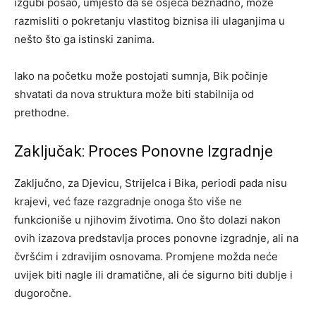
izgubi posao, umjesto da se osjeća beznadno, može
razmisliti o pokretanju vlastitog biznisa ili ulaganjima u
nešto što ga istinski zanima.
Iako na početku može postojati sumnja, Bik počinje
shvatati da nova struktura može biti stabilnija od
prethodne.
Zaključak: Proces Ponovne Izgradnje
Zaključno, za Djevicu, Strijelca i Bika, periodi pada nisu
krajevi, već faze razgradnje onoga što više ne
funkcioniše u njihovim životima. Ono što dolazi nakon
ovih izazova predstavlja proces ponovne izgradnje, ali na
čvršćim i zdravijim osnovama. Promjene možda neće
uvijek biti nagle ili dramatične, ali će sigurno biti dublje i
dugoročne.