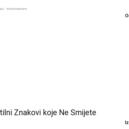
asi - Advertisement
O
ilni Znakovi koje Ne Smijete
I