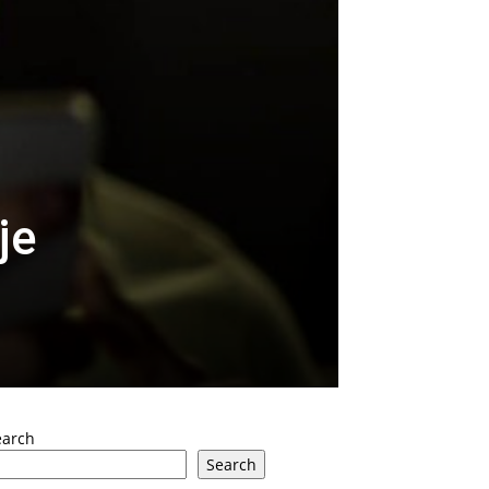
je
earch
Search