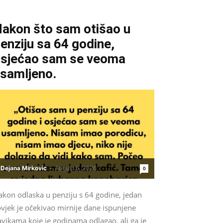
akon što sam otišao u
enziju sa 64 godine,
sjećao sam se veoma
samljeno.
Dejana Mirkovic
-
August 6, 2026
0
akon odlaska u penziju s 64 godine, jedan
vjek je očekivao mirnije dane ispunjene
vikama koje je godinama odlagao, ali ga je