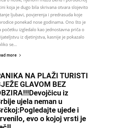
tini koja je dugo bila skrivana otvara slojevito
tanje ljubavi, povjerenja i predrasuda koje
orodice ponekad nose godinama. Ono što je
a početku izgledalo kao jednostavna priča o
ijateljstvu iz djetinjstva, kasnije je pokazalo
liko se...
ead more
ANIKA NA PLAŽI TURISTI
BJEŽE GLAVOM BEZ
BZIRA!!!Devojčicu iz
rbije ujela neman u
rčkoj:Pogledajte ujede i
rvenilo, evo o kojoj vrsti je
eč!!