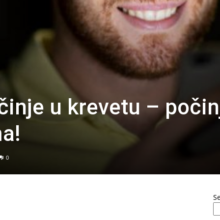
činje u krevetu – počin
a!
0
S