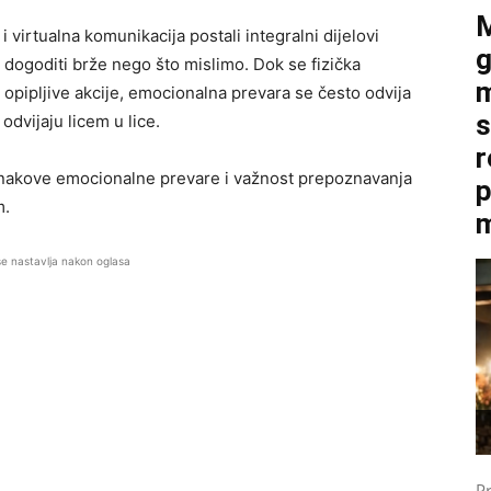
M
virtualna komunikacija postali integralni dijelovi
g
dogoditi brže nego što mislimo. Dok se fizička
m
 opipljive akcije, emocionalna prevara se često odvija
s
 odvijaju licem u lice.
r
ne znakove emocionalne prevare i važnost prepoznavanja
p
m.
m
se nastavlja nakon oglasa
P