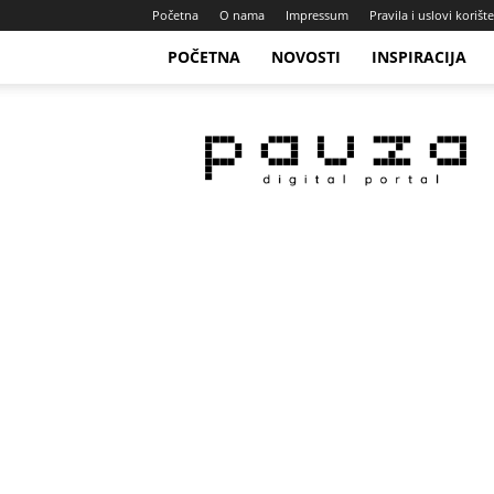
Početna
O nama
Impressum
Pravila i uslovi korišt
POČETNA
NOVOSTI
INSPIRACIJA
Pauza
Portal