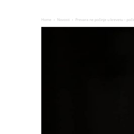
Home
Novosti
Prevara ne počinje u krevetu – poč