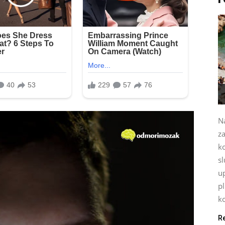
Na
za
k
sl
up
p
ko
R