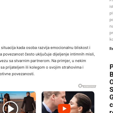
is
pi
p
n
pr
ko
situacija kada osoba razvija emocionalnu bliskost i
R
 povezanost često uključuje dijeljenje intimnih misli,
i vezu sa stvarnim partnerom. Na primjer, u nekim
P
a prijateljem ili kolegom o svojim strahovima i
otivne povezanosti.
O
S
G
c
r