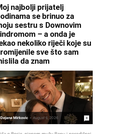
oj najbolji prijatelj
odinama se brinuo za
oju sestru s Downovim
indromom – a onda je
ekao nekoliko riječi koje su
romijenile sve što sam
islila da znam
Dejana Mirkovic
-
August 6, 2026
0
riča o Rosie, njenom mužu Benu i porodičnoj