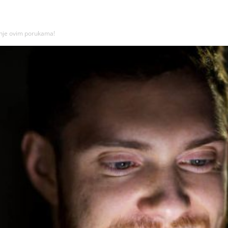
inje ovim porukama!