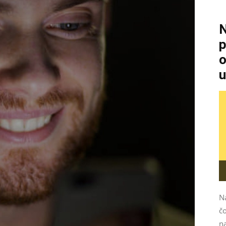
N
p
o
u
N
čo
na