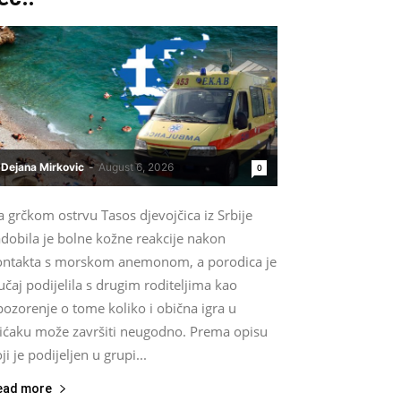
Dejana Mirkovic
-
August 6, 2026
0
 grčkom ostrvu Tasos djevojčica iz Srbije
dobila je bolne kožne reakcije nakon
ontakta s morskom anemonom, a porodica je
učaj podijelila s drugim roditeljima kao
ozorenje o tome koliko i obična igra u
lićaku može završiti neugodno. Prema opisu
ji je podijeljen u grupi...
ead more