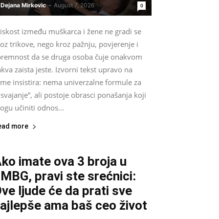
Dejana Mirkovic
-
August 7, 2026
0
liskost između muškarca i žene ne gradi se
oz trikove, nego kroz pažnju, povjerenje i
premnost da se druga osoba čuje onakvom
kva zaista jeste. Izvorni tekst upravo na
ome insistira: nema univerzalne formule za
svajanje“, ali postoje obrasci ponašanja koji
gu učiniti odnos...
ead more
ko imate ova 3 broja u
MBG, pravi ste srećnici:
ve ljude će da prati sve
ajlepše ama baš ceo život