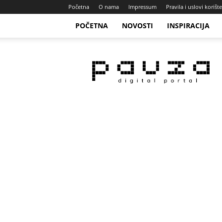
Početna
O nama
Impressum
Pravila i uslovi korišt
POČETNA
NOVOSTI
INSPIRACIJA
Pauza
Portal