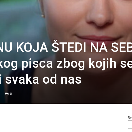
U KOJA ŠTEDI NA SEB
kog pisca zbog kojih s
i svaka od nas
0
S