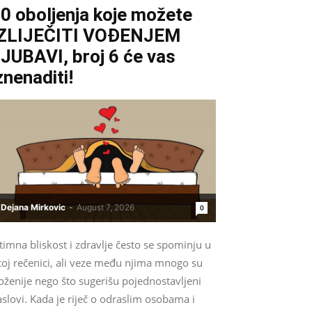
0 oboljenja koje možete
IZLIJEČITI VOĐENJEM
JUBAVI, broj 6 će vas
znenaditi!
Dejana Mirkovic
-
August 7, 2026
0
timna bliskost i zdravlje često se spominju u
toj rečenici, ali veze među njima mnogo su
oženije nego što sugerišu pojednostavljeni
slovi. Kada je riječ o odraslim osobama i