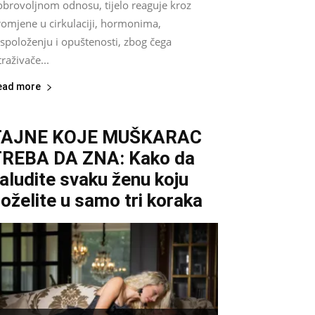
obrovoljnom odnosu, tijelo reaguje kroz
romjene u cirkulaciji, hormonima,
spoloženju i opuštenosti, zbog čega
traživače...
ead more
TAJNE KOJE MUŠKARAC
REBA DA ZNA: Kako da
aludite svaku ženu koju
oželite u samo tri koraka