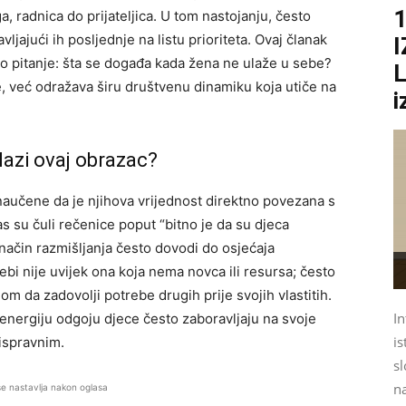
1
a, radnica do prijateljica. U tom nastojanju, često
vljajući ih posljednje na listu prioriteta. Ovaj članak
no pitanje: šta se događa kada žena ne ulaže u sebe?
L
, već odražava širu društvenu dinamiku koja utiče na
i
lazi ovaj obrazac?
aučene da je njihova vrijednost direktno povezana s
s su čuli rečenice poput “bitno je da su djeca
j način razmišljanja često dovodi do osjećaja
sebi nije uvijek ona koja nema novca ili resursa; često
om da zadovolji potrebe drugih prije svojih vlastitih.
In
energiju odgoju djece često zaboravljaju na svoje
is
 ispravnim.
sl
na
se nastavlja nakon oglasa