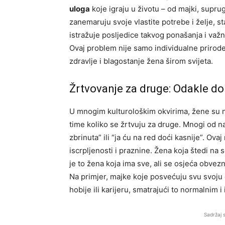
uloga
koje igraju u životu – od majki, suprug
zanemaruju svoje vlastite potrebe i želje, sta
istražuje posljedice takvog ponašanja i važ
Ovaj problem nije samo individualne prirode
zdravlje i blagostanje žena širom svijeta.
Žrtvovanje za druge: Odakle do
U mnogim kulturološkim okvirima, žene su n
time koliko se žrtvuju za druge. Mnogi od na
zbrinuta” ili “ja ću na red doći kasnije”. Ova
iscrpljenosti i praznine. Žena koja štedi na 
je to žena koja ima sve, ali se osjeća obvezn
Na primjer, majke koje posvećuju svu svoju 
hobije ili karijeru, smatrajući to normalnim i
Sadržaj 