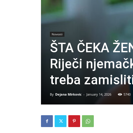
Novosti
ŠTA ČEKA ŽEN
Riječi njemač
treba zamislit
By
Dejana Mirkovic
-
January 14, 2026
5740