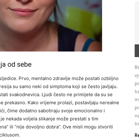
ja od sebe
Br
vj
sljedice. Prvo, mentalno zdravlje može postati ozbiljno
p
esija su samo neki od simptoma koji se često javljaju.
t
stati svakodnevica.
Ljudi često ne primijete da su se
i
ane prekasno. Kako vrijeme prolazi, postavljaju nerealne
p
stići, čime dodatno sabotiraju svoje emocionalno i
n
 je nekada voljela slikanje može prestati s tim
tr
a” ili “nije dovoljno dobra”. Ove misli mogu stvoriti
 ciklusom.
R