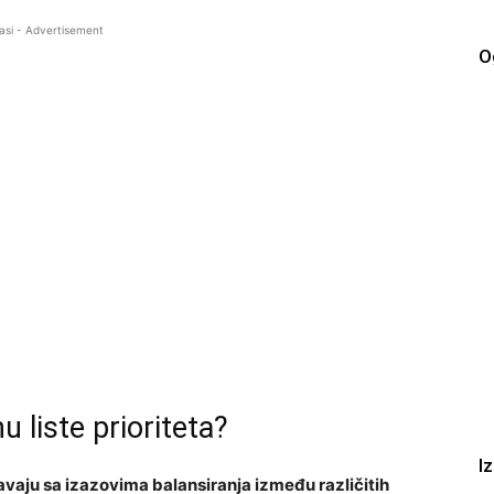
asi - Advertisement
O
 liste prioriteta?
I
aju sa izazovima balansiranja između različitih