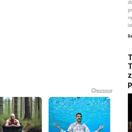
d
p
ra
is
R
T
z
p