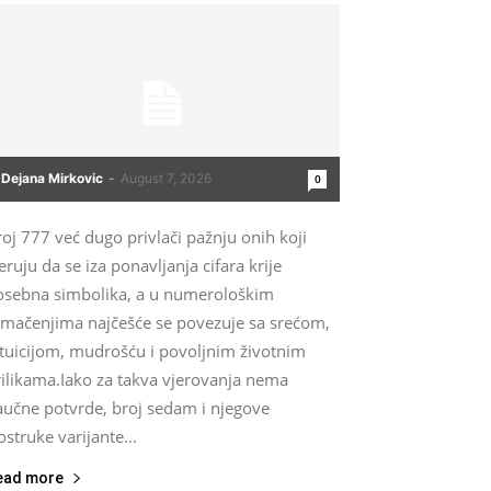
Dejana Mirkovic
-
August 7, 2026
0
oj 777 već dugo privlači pažnju onih koji
eruju da se iza ponavljanja cifara krije
osebna simbolika, a u numerološkim
umačenjima najčešće se povezuje sa srećom,
ntuicijom, mudrošću i povoljnim životnim
rilikama.Iako za takva vjerovanja nema
aučne potvrde, broj sedam i njegove
ostruke varijante...
ead more