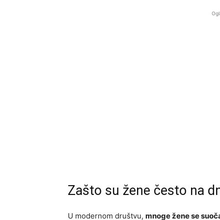
Ogl
Zašto su žene često na dnu
U modernom društvu,
mnoge žene se suočav