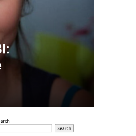
I:
e
earch
Search