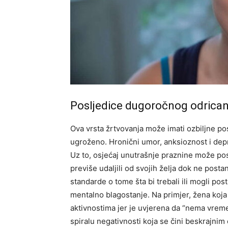
Posljedice dugoročnog odrican
Ova vrsta žrtvovanja može imati ozbiljne po
ugroženo. Hronični umor, anksioznost i depr
Uz to, osjećaj unutrašnje praznine može po
previše udaljili od svojih želja dok ne post
standarde o tome šta bi trebali ili mogli po
mentalno blagostanje.
Na primjer, žena koja
aktivnostima jer je uvjerena da “nema vremen
spiralu negativnosti koja se čini beskrajnim