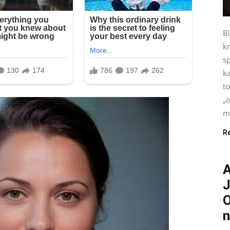
B
kr
s
ka
t
„o
mo
R
A
J
O
n