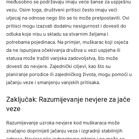
međusobno se podržavaju imaju veće šanse za uspješnu
vezu. Osim toga, društveni pritisci često imaju veći
utjecaj na odnose nego što se to može pretpostaviti.
Ovi
pritisci mogu izazvati dodatnu nesigurnost i dovesti do
odluka koje nisu u skladu sa stvarnim željama i
potrebama pojedinaca. Na primjer, muškarac koji osjeća
da ne ispunjava očekivanja društva u vezi uspjeha ili
statusa može tražiti vanjska zadovoljstva, što može
dovesti do nevjere.
Zajednički ciljevi, kao što su
planiranje porodice ili zajedničkog života, mogu pomoći u
jačanju veze i smanjenju vanjskih pritisaka.
Zaključak: Razumijevanje nevjere za jače
veze
Razumijevanje uzroka nevjere kod muškaraca može
značajno doprinijeti jačanju veza i izgradnji stabilnijih
odnosa. Nevjera nije jednostavno pitanje i ne može se