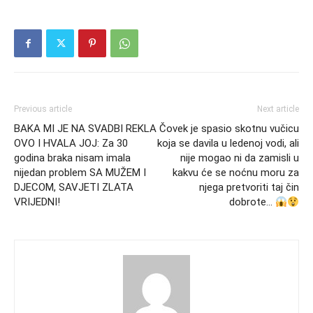
Previous article
Next article
BAKA MI JE NA SVADBI REKLA
Čovek je spasio skotnu vučicu
OVO I HVALA JOJ: Za 30
koja se davila u ledenoj vodi, ali
godina braka nisam imala
nije mogao ni da zamisli u
nijedan problem SA MUŽEM I
kakvu će se noćnu moru za
DJECOM, SAVJETI ZLATA
njega pretvoriti taj čin
VRIJEDNI!
dobrote…