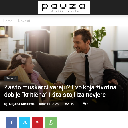
Home
Novosti
Novosti
Zašto muškarci varaju? Evo koja životna
dob je “kritična” i šta stoji iza nevjere
By
Dejana Mirkovic
-
June 15, 2026
459
0