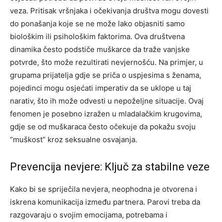
veza.
Pritisak vršnjaka i očekivanja društva mogu dovesti
do ponašanja koje se ne može lako objasniti samo
biološkim ili psihološkim faktorima. Ova društvena
dinamika često podstiče muškarce da traže vanjske
potvrde, što može rezultirati nevjernošću.
Na primjer, u
grupama prijatelja gdje se priča o uspjesima s ženama,
pojedinci mogu osjećati imperativ da se uklope u taj
narativ, što ih može odvesti u nepoželjne situacije. Ovaj
fenomen je posebno izražen u mladalačkim krugovima,
gdje se od muškaraca često očekuje da pokažu svoju
“muškost” kroz seksualne osvajanja.
Prevencija nevjere: Ključ za stabilne veze
Kako bi se spriječila nevjera, neophodna je otvorena i
iskrena komunikacija između partnera. Parovi treba da
razgovaraju o svojim emocijama, potrebama i