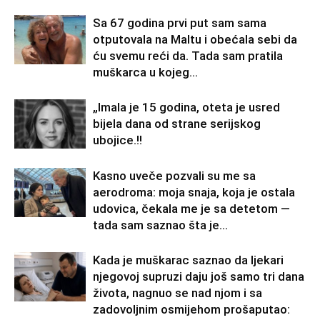
Sa 67 godina prvi put sam sama
otputovala na Maltu i obećala sebi da
ću svemu reći da. Tada sam pratila
muškarca u kojeg...
„Imala je 15 godina, oteta je usred
bijela dana od strane serijskog
ubojice.!!
Kasno uveče pozvali su me sa
aerodroma: moja snaja, koja je ostala
udovica, čekala me je sa detetom —
tada sam saznao šta je...
Kada je muškarac saznao da ljekari
njegovoj supruzi daju još samo tri dana
života, nagnuo se nad njom i sa
zadovoljnim osmijehom prošaputao: