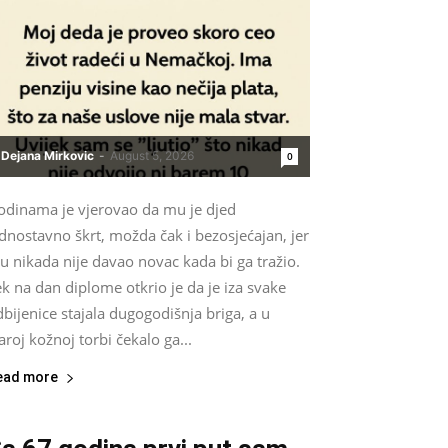
Dejana Mirkovic
-
August 5, 2026
0
odinama je vjerovao da mu je djed
dnostavno škrt, možda čak i bezosjećajan, jer
 nikada nije davao novac kada bi ga tražio.
k na dan diplome otkrio je da je iza svake
bijenice stajala dugogodišnja briga, a u
aroj kožnoj torbi čekalo ga...
ead more