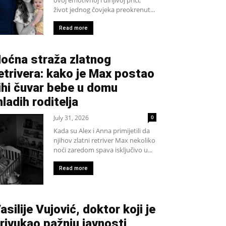
život jednog čovjeka preokrenut...
Read more
oćna straža zlatnog
etrivera: kako je Max postao
ihi čuvar bebe u domu
ladih roditelja
July 31, 2026
0
Kada su Alex i Anna primijetili da
njihov zlatni retriver Max nekoliko
noći zaredom spava isključivo u...
Read more
asilije Vujović, doktor koji je
rivukao pažnju javnosti,