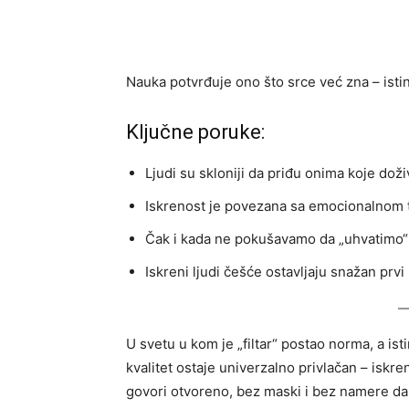
Nauka potvrđuje ono što srce već zna – istina
Ključne poruke:
Ljudi su skloniji da priđu onima koje doži
Iskrenost je povezana sa emocionalnom t
Čak i kada ne pokušavamo da „uhvatimo“ l
Iskreni ljudi češće ostavljaju snažan prvi
U svetu u kom je „filtar“ postao norma, a i
kvalitet ostaje univerzalno privlačan – iskr
govori otvoreno, bez maski i bez namere da