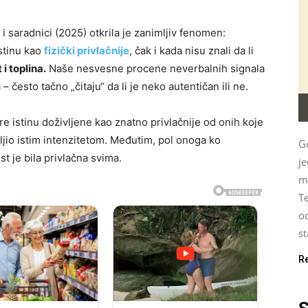
i saradnici (2025) otkrila je zanimljiv fenomen:
istinu kao
fizički privlačnije
, čak i kada nisu znali da li
i toplina.
Naše nesvesne procene neverbalnih signala
– često tačno „čitaju“ da li je neko autentičan ili ne.
e istinu doživljene kao znatno privlačnije od onih koje
ljio istim intenzitetom. Međutim, pol onoga ko
G
t je bila privlačna svima.
je
mu
Te
od
st
R