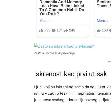
Zašto su iskreni ljudi privlačniji?
Iskrenost kao prvi utisak
Ljudi koji su iskreni ne samo da deluju privl
istinu – čak i o teškim ili neprijatnim tem
je osnova svakog odnosa: ljubavnog, prijatel