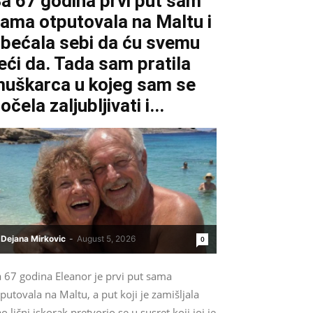
a 67 godina prvi put sam
ama otputovala na Maltu i
bećala sebi da ću svemu
eći da. Tada sam pratila
uškarca u kojeg sam se
očela zaljubljivati i...
Dejana Mirkovic
-
August 5, 2026
0
a 67 godina Eleanor je prvi put sama
putovala na Maltu, a put koji je zamišljala
o lični iskorak pretvorio se u susret koji joj je