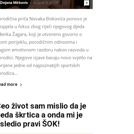
Dejana Mirkovic
-
August 5, 2026
0
orodična priča Novaka Đokovića ponovo je
spjela u fokus zbog riječi njegovog djeda
denka Žagara, koji je otvoreno govorio o
vom porijeklu, porodičnim odnosima i
ugom emotivnom razdoru nakon razvoda u
rodici. Njegove izjave bacaju novo svjetlo na
rijene jedne od najpoznatijih sportskih
rodica...
ead more
eo život sam mislio da je
eda škrtica a onda mi je
sledio pravi ŠOK!