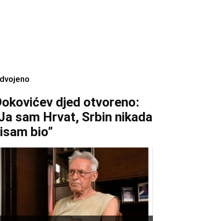
zdvojeno
okovićev djed otvoreno:
Ja sam Hrvat, Srbin nikada
isam bio”