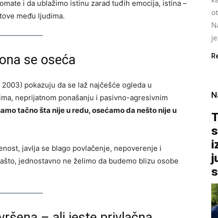
mate i da ublažimo istinu zarad tuđih emocija, istina –
ot
stove među ljudima.
Na
je
 ona se oseća
R
l., 2003) pokazuju da se laž najčešće ogleda u
N
čima, neprijatnom ponašanju i pasivno-agresivnim
namo tačno šta nije u redu, osećamo da nešto nije u
T
s
i
enost, javlja se blago povlačenje, nepoverenje i
j
zašto, jednostavno ne želimo da budemo blizu osobe
s
ršena – ali jeste privlačna