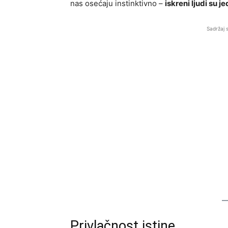
nas osećaju instinktivno –
iskreni ljudi su j
Sadržaj 
Privlačnost istine