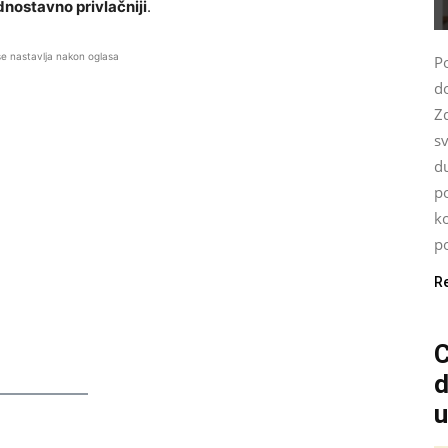
ednostavno privlačniji
.
se nastavlja nakon oglasa
P
do
Z
s
d
po
ko
po
R
C
d
u