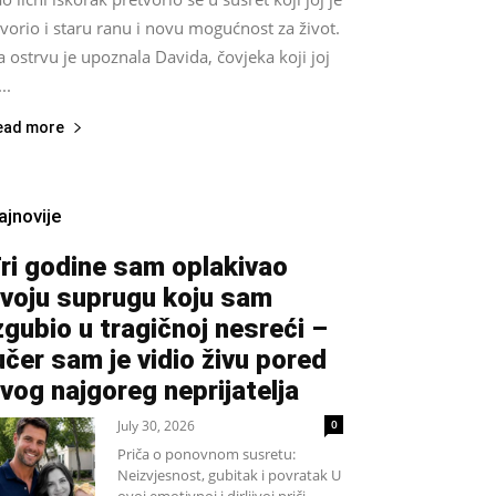
vorio i staru ranu i novu mogućnost za život.
 ostrvu je upoznala Davida, čovjeka koji joj
...
ead more
ajnovije
ri godine sam oplakivao
voju suprugu koju sam
zgubio u tragičnoj nesreći –
učer sam je vidio živu pored
vog najgoreg neprijatelja
July 30, 2026
0
Priča o ponovnom susretu:
Neizvjesnost, gubitak i povratak U
ovoj emotivnoj i dirljivoj priči,