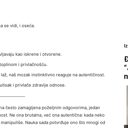
 se vidi, i oseća.
I
vljavaju kao iskrene i otvorene.
Đ
oplinom i privlačnošću.
“
až, naš mozak instinktivno reaguje na autentičnost.
n
 utisak i privlače zdravije odnose.
stina često zamagljena poželjnim odgovorima, jedan
enost. Ne ona brutalna, već ona autentična: kada neko
 manipuliše. Nauka sada potvrđuje ono što mnogi od