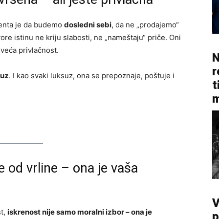
oenta je da budemo
dosledni sebi
, da ne „prodajemo“
ovore istinu ne kriju slabosti, ne „nameštaju“ priče. Oni
jveća privlačnost.
N
r
suz
. I kao svaki luksuz, ona se prepoznaje, poštuje i
t
m
e od vrline – ona je vaša
V
st,
iskrenost nije samo moralni izbor – ona je
p