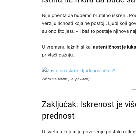
Nije poenta da budemo brutalno iskreni. P
verziju ličnosti koja ne postoji. Ljudi koji g
su ono što jesu – i baš to postaje njihova na
U vremenu lažnih slika,
autentičnost je luk
privlači pažnju.
Zašto su iskreni ljudi privlačniji?
Zaključak: Iskrenost je viš
prednost
U svetu u kojem je poverenje postalo retko