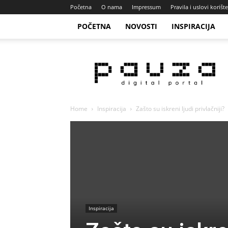
Početna
O nama
Impressum
Pravila i uslovi korišt
POČETNA
NOVOSTI
INSPIRACIJA
Pauza
Portal
Home
Inspiracija
Zašto su iskreni ljudi privlačniji?
Inspiracija