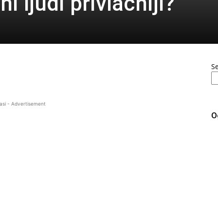
i ljudi privlačniji?
S
asi - Advertisement
O