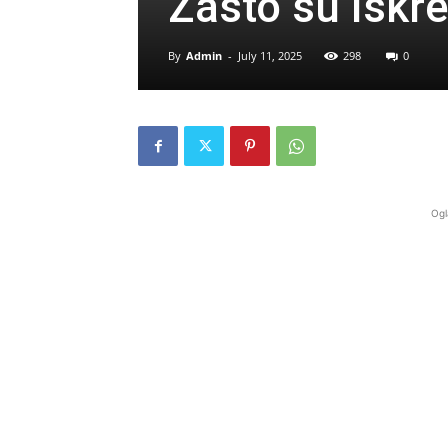
Zašto su iskren
By
Admin
-
July 11, 2025
298
0
Ogl