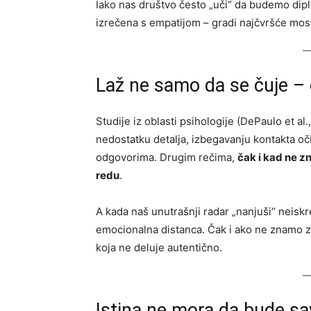
Iako nas društvo često „uči“ da budemo diplo
izrečena s empatijom – gradi najčvršće mo
Laž ne samo da se čuje –
Studije iz oblasti psihologije (DePaulo et a
nedostatku detalja, izbegavanju kontakta o
odgovorima. Drugim rečima,
čak i kad ne z
redu
.
A kada naš unutrašnji radar „nanjuši“ neiskr
emocionalna distanca. Čak i ako ne znamo 
koja ne deluje autentično.
Istina ne mora da bude sav