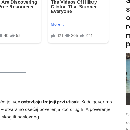
S
s
o
r
m
p
ačnije, već
ostavljaju trajniji prvi utisak
. Kada govorimo
ama – stvaramo osećaj poverenja kod drugih. A poverenje
S
jskog ili poslovnog.
ot
ka