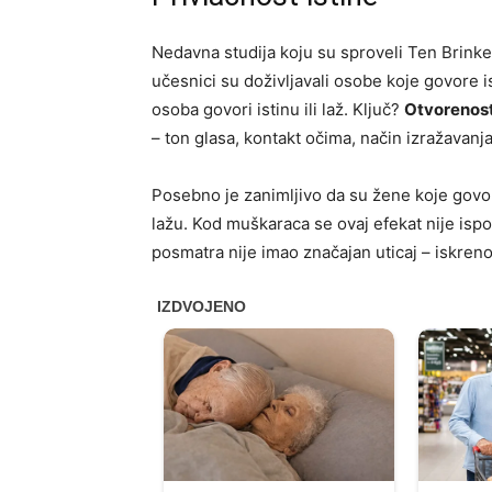
Nedavna studija koju su sproveli Ten Brinke 
učesnici su doživljavali osobe koje govore 
osoba govori istinu ili laž. Ključ?
Otvorenost 
– ton glasa, kontakt očima, način izražavanja 
Posebno je zanimljivo da su žene koje govor
lažu. Kod muškaraca se ovaj efekat nije ispo
posmatra nije imao značajan uticaj – iskrenos