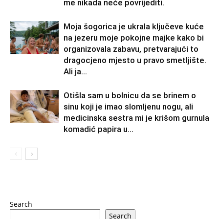
me nikada neće povrijediti.
Moja šogorica je ukrala ključeve kuće
na jezeru moje pokojne majke kako bi
organizovala zabavu, pretvarajući to
dragocjeno mjesto u pravo smetljište.
Ali ja...
Otišla sam u bolnicu da se brinem o
sinu koji je imao slomljenu nogu, ali
medicinska sestra mi je krišom gurnula
komadić papira u...
Search
Search