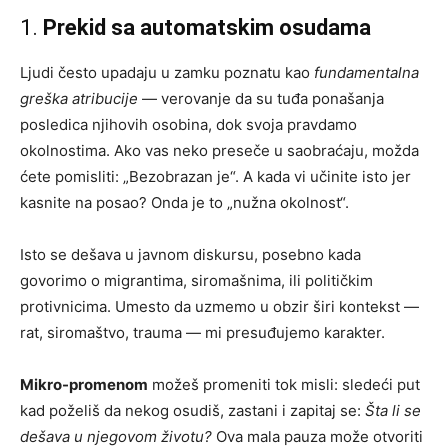
1.
Prekid sa automatskim osudama
Ljudi često upadaju u zamku poznatu kao
fundamentalna
greška atribucije
— verovanje da su tuđa ponašanja
posledica njihovih osobina, dok svoja pravdamo
okolnostima. Ako vas neko preseče u saobraćaju, možda
ćete pomisliti: „Bezobrazan je“. A kada vi učinite isto jer
kasnite na posao? Onda je to „nužna okolnost“.
Isto se dešava u javnom diskursu, posebno kada
govorimo o migrantima, siromašnima, ili političkim
protivnicima. Umesto da uzmemo u obzir širi kontekst —
rat, siromaštvo, trauma — mi presuđujemo karakter.
Mikro-promenom
možeš promeniti tok misli: sledeći put
kad poželiš da nekog osudiš, zastani i zapitaj se:
Šta li se
dešava u njegovom životu?
Ova mala pauza može otvoriti