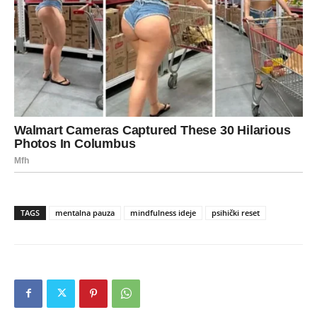
TAGS
mentalna pauza
mindfulness ideje
psihički reset