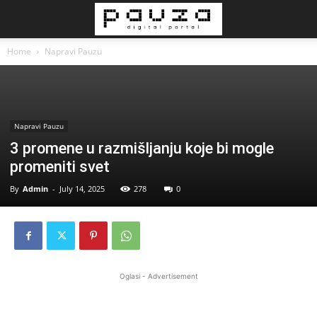
Home
Napravi Pauzu
Napravi Pauzu
3 promene u razmišljanju koje bi mogle
promeniti svet
By
Admin
-
July 14, 2025
278
0
Oglasi - Advertisement