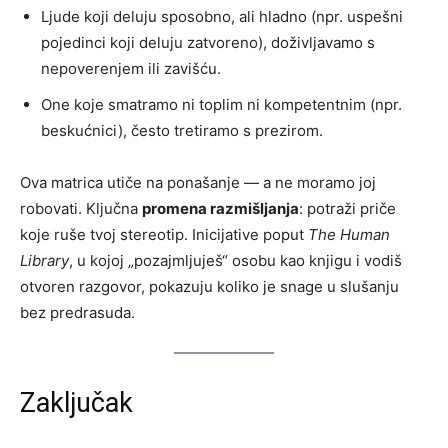
Ljude koji deluju sposobno, ali hladno (npr. uspešni
pojedinci koji deluju zatvoreno), doživljavamo s
nepoverenjem ili zavišću.
One koje smatramo ni toplim ni kompetentnim (npr.
beskućnici), često tretiramo s prezirom.
Ova matrica utiče na ponašanje — a ne moramo joj
robovati. Ključna
promena razmišljanja
: potraži priče
koje ruše tvoj stereotip. Inicijative poput
The Human
Library
, u kojoj „pozajmljuješ“ osobu kao knjigu i vodiš
otvoren razgovor, pokazuju koliko je snage u slušanju
bez predrasuda.
Zaključak