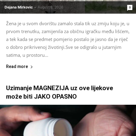
Dejana Mirkovic
-
August 8, 2026
0
Žena je u svom dvorištu zamalo stala tik uz zmiju koju je, u
prvom trenutku, zamijenila za običnu igračku među lišćem,
a tek kada se predmet pomjerio postalo je jasno da je riječ
o dobro prikrivenoj životinji.Sve se odigralo u jutarnjim
satima, u prostoru...
Read more
Uzimanje MAGNEZIJA uz ove lijekove
može biti JAKO OPASNO