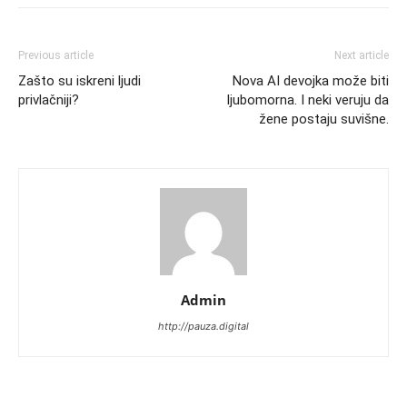
Previous article
Next article
Zašto su iskreni ljudi
Nova AI devojka može biti
privlačniji?
ljubomorna. I neki veruju da
žene postaju suvišne.
Admin
http://pauza.digital