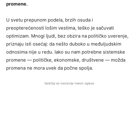
promene.
U svetu prepunom podela, brzih osuda i
preopterećenosti lošim vestima, teško je sačuvati
optimizam. Mnogi ljudi, bez obzira na političko uverenje,
priznaju isti osećaj: da nešto duboko u međuljudskim
odnosima nije u redu. Iako su nam potrebne sistemske
promene — političke, ekonomske, društvene — možda
promena ne mora uvek da počne spolja.
Sadržaj se nastavlja nakon oglasa