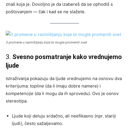
znaš koja je. Dovoljno je da izabereš da se ophodiš s
poštovanjem — čak i kad se ne slažete.
3 promene u razmišljanju koje bi mogle promeniti svet
3.
Svesno posmatranje kako vrednujemo
ljude
Istraživanja pokazuju da ljude vrednujemo na osnovu dva
kriterijuma:
topline
(da li imaju dobre namere) i
kompetencije
(da li mogu da ih sprovedu). Ovo je osnov
stereotipa.
Ljude koji deluju srdačno, ali neefikasno (npr. stariji
ljudi), često sažaljevamo.