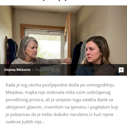
Dejana Mirkovic
-
August 8, 2026
0
Kada je tog utorka poslijepodne došla po osmogodišnju
Meadow, majka nije očekivala ništa osim uobičajenog
porodičnog prizora, ali je umjesto toga zatekla dijete sa
obrijanom glavom, crvenilom na tjemenu i pogledom koji
je pokazivao da je nešto duboko narušeno.U kući njene
svekrve Judith nije...