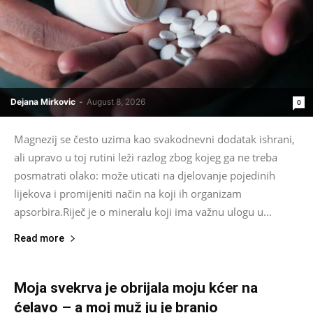
Dejana Mirkovic
-
August 8, 2026
0
Magnezij se često uzima kao svakodnevni dodatak ishrani,
ali upravo u toj rutini leži razlog zbog kojeg ga ne treba
posmatrati olako: može uticati na djelovanje pojedinih
lijekova i promijeniti način na koji ih organizam
apsorbira.Riječ je o mineralu koji ima važnu ulogu u...
Read more
Moja svekrva je obrijala moju kćer na
ćelavo – a moj muž ju je branio