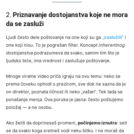
2.
Priznavanje dostojanstva koje ne mora
da se zasluži
Ljudi često dele poštovanje na one koji su ga
„zaslužili“
i
one koji nisu. To je pogrešan filter. Koncept
inherentnog
dostojanstva
podrazumeva da svako, samim tim što je
ljudsko biće, ima vrednost i zaslužuje poštovanje.
Mnoge viralne video priče igraju na ovu temu: neko se
prema čoveku ophodi s prezirom, sve dok ne sazna da je
on direktor, poznata ličnost ili neko „važan“. Tek tada se
ponašanje menja. Ova poruka je jasna: često poštujemo
položaj — a ne osobu.
Ako želiš da doprineseš promeni,
počinjemo iznutra
: seti
se da svako koga sretneš vodi neku bitku. I ne moraš da