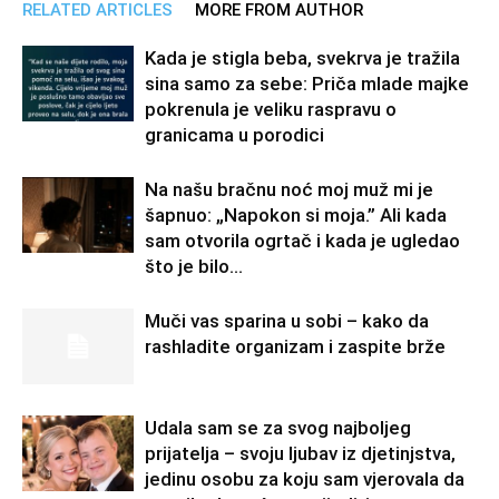
RELATED ARTICLES
MORE FROM AUTHOR
Kada je stigla beba, svekrva je tražila
sina samo za sebe: Priča mlade majke
pokrenula je veliku raspravu o
granicama u porodici
Na našu bračnu noć moj muž mi je
šapnuo: „Napokon si moja.” Ali kada
sam otvorila ogrtač i kada je ugledao
što je bilo...
Muči vas sparina u sobi – kako da
rashladite organizam i zaspite brže
Udala sam se za svog najboljeg
prijatelja – svoju ljubav iz djetinjstva,
jedinu osobu za koju sam vjerovala da