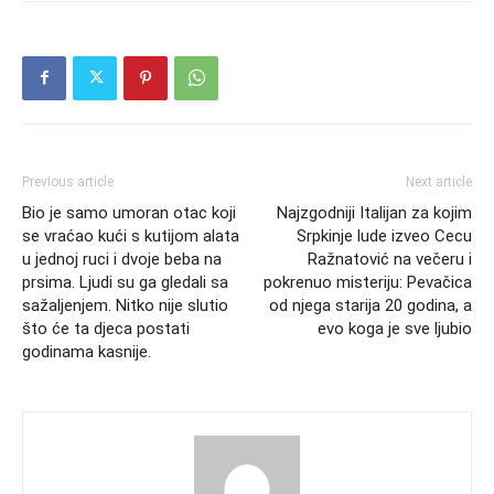
Previous article
Next article
Bio je samo umoran otac koji
Najzgodniji Italijan za kojim
se vraćao kući s kutijom alata
Srpkinje lude izveo Cecu
u jednoj ruci i dvoje beba na
Ražnatović na večeru i
prsima. Ljudi su ga gledali sa
pokrenuo misteriju: Pevačica
sažaljenjem. Nitko nije slutio
od njega starija 20 godina, a
što će ta djeca postati
evo koga je sve ljubio
godinama kasnije.