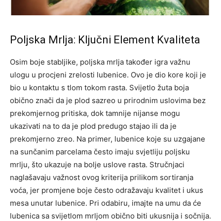
Poljska Mrlja: Ključni Element Kvaliteta
Osim boje stabljike, poljska mrlja također igra važnu
ulogu u procjeni zrelosti lubenice. Ovo je dio kore koji je
bio u kontaktu s tlom tokom rasta.
Svijetlo žuta boja
obično znači da je plod sazreo u prirodnim uslovima bez
prekomjernog pritiska, dok tamnije nijanse mogu
ukazivati na to da je plod predugo stajao ili da je
prekomjerno zreo.
Na primer, lubenice koje su uzgajane
na sunčanim parcelama često imaju svjetliju poljsku
mrlju, što ukazuje na bolje uslove rasta. Stručnjaci
naglašavaju važnost ovog kriterija prilikom sortiranja
voća, jer promjene boje često odražavaju kvalitet i ukus
mesa unutar lubenice.
Pri odabiru, imajte na umu da će
lubenica sa svijetlom mrljom obično biti ukusnija i sočnija.