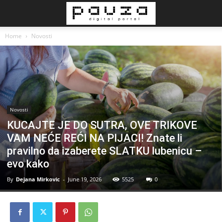
Home
Novosti
Novosti
KUCAJTE JE DO SUTRA, OVE TRIKOVE
VAM NEĆE REĆI NA PIJACI! Znate li
pravilno da izaberete SLATKU lubenicu –
evo kako
By
Dejana Mirkovic
-
June 19, 2026
5525
0