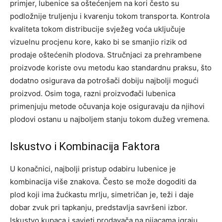
primjer, lubenice sa oštećenjem na kori često su
podložnije truljenju i kvarenju tokom transporta. Kontrola
kvaliteta tokom distribucije svježeg voća uključuje
vizuelnu procjenu kore, kako bi se smanjio rizik od
prodaje oštećenih plodova.
Stručnjaci za prehrambene
proizvode koriste ovu metodu kao standardnu praksu, što
dodatno osigurava da potrošači dobiju najbolji mogući
proizvod. Osim toga, razni proizvođači lubenica
primenjuju metode očuvanja koje osiguravaju da njihovi
plodovi ostanu u najboljem stanju tokom dužeg vremena.
Iskustvo i Kombinacija Faktora
U konačnici, najbolji pristup odabiru lubenice je
kombinacija više znakova. Često se može dogoditi da
plod koji ima žućkastu mrlju, simetričan je, teži i daje
dobar zvuk pri tapkanju, predstavlja savršeni izbor.
Iskustvo kupaca i savjeti prodavača na pijacama igraju