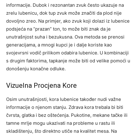
informacije. Dubok i rezonantan zvuk često ukazuje na
zrelu lubenicu, dok tup zvuk može značiti da plod nije
dovoljno zreo.
Na primjer, ako zvuk koji dolazi iz lubenice
podsjeća na “prazan” ton, to može biti znak da je
unutrašnjost suha i bezukusna. Ova metoda se prenosi
generacijama, a mnogi kupci je i dalje koriste kao
svojevrsni vodič prilikom odabira lubenice.
U kombinaciji
s drugim faktorima, tapkanje može biti od velike pomoći u
donošenju konačne odluke.
Vizuelna Procjena Kore
Osim unutrašnjosti, kora lubenice također nudi važne
informacije o njenom stanju. Zdrava kora trebala bi biti
čvrsta, glatka i bez oštećenja. Pukotine, mekane tačke ili
tamne mrlje mogu ukazivati na probleme u rastu ili
skladištenju, što direktno utiče na kvalitet mesa.
Na