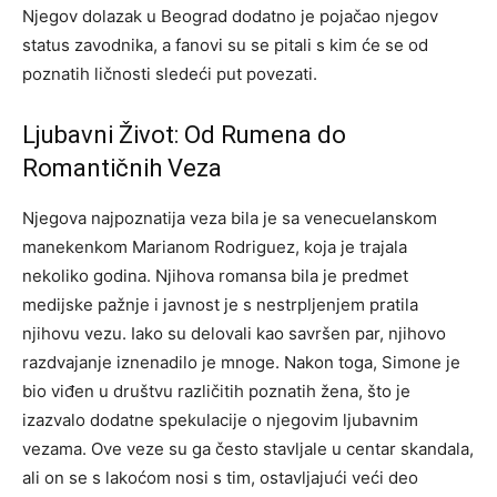
Njegov dolazak u Beograd dodatno je pojačao njegov
status zavodnika, a fanovi su se pitali s kim će se od
poznatih ličnosti sledeći put povezati.
Ljubavni Život: Od Rumena do
Romantičnih Veza
Njegova najpoznatija veza bila je sa venecuelanskom
manekenkom Marianom Rodriguez, koja je trajala
nekoliko godina. Njihova romansa bila je predmet
medijske pažnje i javnost je s nestrpljenjem pratila
njihovu vezu. Iako su delovali kao savršen par, njihovo
razdvajanje iznenadilo je mnoge. Nakon toga, Simone je
bio viđen u društvu različitih poznatih žena, što je
izazvalo dodatne spekulacije o njegovim ljubavnim
vezama. Ove veze su ga često stavljale u centar skandala,
ali on se s lakoćom nosi s tim, ostavljajući veći deo