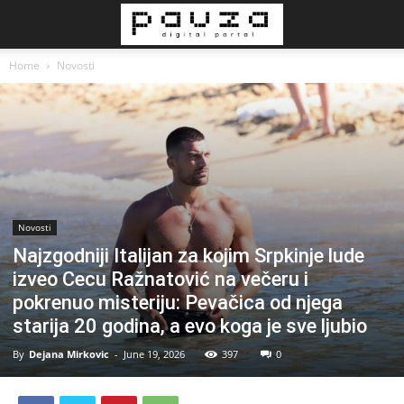
Home
Novosti
Novosti
Najzgodniji Italijan za kojim Srpkinje lude
izveo Cecu Ražnatović na večeru i
pokrenuo misteriju: Pevačica od njega
starija 20 godina, a evo koga je sve ljubio
By
Dejana Mirkovic
-
June 19, 2026
397
0