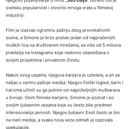
Njegovo pojavljivanje u filmu „
365 Days
“ donelo mu je
svetsku popularnost i otvorilo mnoga vrata u filmskoj
industriji.
Film je izazvao ogromnu pažnju zbog provokativnih
scena, a Simone je brzo postao jedan od najpraćenijih
muških lica na društvenim mrežama, sa više od 5 miliona
pratitelja na Instagramu koje redovno obaveštava o
svojim projektima i privatnom životu.
Nakon ovog uspeha, njegova karijera je uzletela, a on se
našao u centru pažnje medija. Njegov fizički izgled, šarm i
harizma učinili su ga jednim od najpoželjnijih muškaraca
u Evropi. Osim filmske karijere, Simone je poznat i po
svojim ljubavnim vezama koje su često bile predmet
interesovanja javnosti. Njegov ljubavni život često je bio
na meti medija, a svaka nova veza odmah je izazivala
spekulacije.