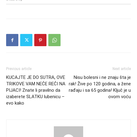
Previous article
Next article
KUCAJTE JE DO SUTRA, OVE
Nisu bolesni i ne znaju šta je
TRIKOVE VAM NEĆE REĆI NA
rak! Žive po 120 godina, a žene
PIJACI! Znate li pravilno da
rađaju i sa 65 godina! Ključ je u
izaberete SLATKU lubenicu –
ovom voću
evo kako