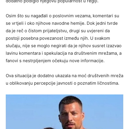
dodatno podiglo njegovu popularnost u regiji.
Osim što su nagađali o poslovnim vezama, komentari su
se vrtjeli i oko njihove navodne hemije. Dok jedni tvrde
da je reč o čistom prijateljstvu, drugi su uvjereni da
postoji posebna povezanost između njih. U svakom
slučaju, nije se moglo negirati da je njihov susret izazvao
lavinu komentara i spekulacija na društvenim mrežama, a
fanovi s nestrpljenjem očekuju nove informacije.
Ova situacija je dodatno ukazala na moć društvenih mreža
u oblikovanju percepcije javnosti o poznatim ličnostima.