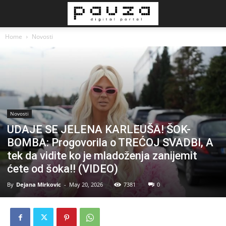
Home
Novosti
Novosti
UDAJE SE JELENA KARLEUŠA! ŠOK-
BOMBA: Progovorila o TREĆOJ SVADBI, A
tek da vidite ko je mladoženja zanijemit
ćete od šoka!! (VIDEO)
By
Dejana Mirkovic
-
May 20, 2026
7381
0