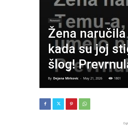
Novosti
Žena naručila
kada su joj st
šlog! Prevrnul
By
Dejana Mirkovic
-
May 21, 2026
1801
Ogl