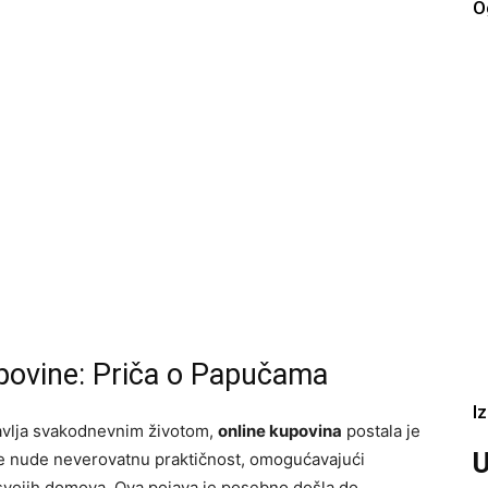
O
Kupovine: Priča o Papučama
I
avlja svakodnevnim životom,
online kupovina
postala je
U
me nude neverovatnu praktičnost, omogućavajući
svojih domova. Ova pojava je posebno došla do