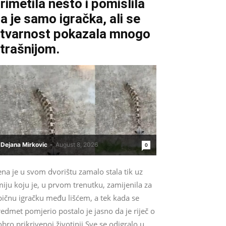
rimetila nešto i pomislila
a je samo igračka, ali se
tvarnost pokazala mnogo
trašnijom.
Dejana Mirkovic
-
August 8, 2026
0
na je u svom dvorištu zamalo stala tik uz
iju koju je, u prvom trenutku, zamijenila za
bičnu igračku među lišćem, a tek kada se
edmet pomjerio postalo je jasno da je riječ o
bro prikrivenoj životinji.Sve se odigralo u