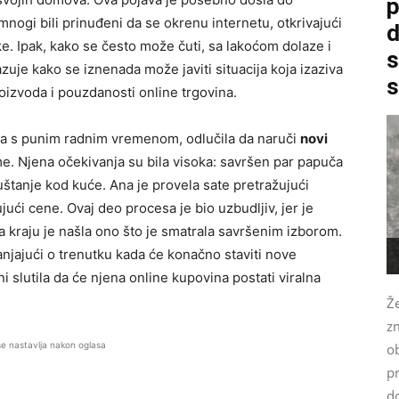
p
nogi bili prinuđeni da se okrenu internetu, otkrivajući
d
e. Ipak, kako se često može čuti, sa lakoćom dolaze i
s
azuje kako se iznenada može javiti situacija koja izaziva
s
proizvoda i pouzdanosti online trgovina.
ka s punim radnim vremenom, odlučila da naruči
novi
e. Njena očekivanja su bila visoka: savršen par papuča
uštanje kod kuće. Ana je provela sate pretražujući
ujući cene. Ovaj deo procesa je bio uzbudljiv, jer je
 kraju je našla ono što je smatrala savršenim izborom.
anjajući o trenutku kada će konačno staviti nove
i slutila da će njena online kupovina postati viralna
Že
zm
se nastavlja nakon oglasa
o
pr
do