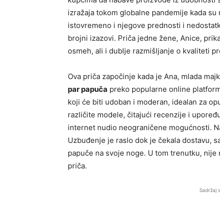
izražaja tokom globalne pandemije kada su m
istovremeno i njegove prednosti i nedostatk
brojni izazovi. Priča jedne žene, Anice, prik
osmeh, ali i dublje razmišljanje o kvaliteti 
Ova priča započinje kada je Ana, mlada maj
par papuča
preko popularne online platform
koji će biti udoban i moderan, idealan za op
različite modele, čitajući recenzije i upoređ
internet nudio neograničene mogućnosti. Na
Uzbuđenje je raslo dok je čekala dostavu, s
papuče na svoje noge. U tom trenutku, nije n
priča.
Sadržaj 