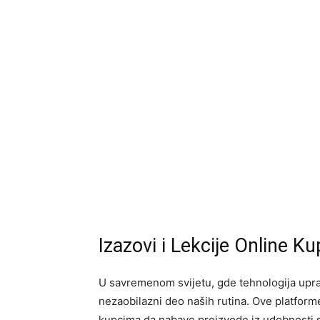
Izazovi i Lekcije Online 
U savremenom svijetu, gde tehnologija upr
nezaobilazni deo naših rutina. Ove platfor
kupcima da nabave proizvode iz udobnosti 