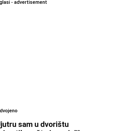
glasi - advertisement
zdvojeno
jutru sam u dvorištu