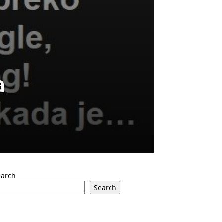
a
earch
Search