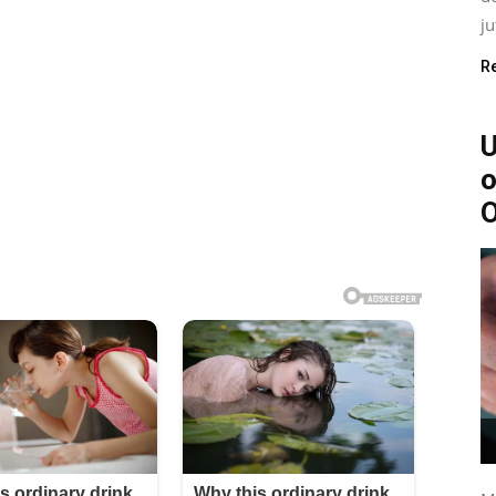
ju
R
U
o