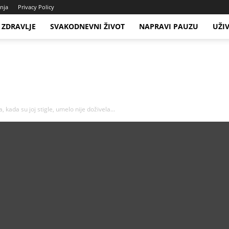
enja
Privacy Policy
ZDRAVLJE
SVAKODNEVNI ŽIVOT
NAPRAVI PAUZU
UŽI
kada su joj stigle, umelo nije doživela...