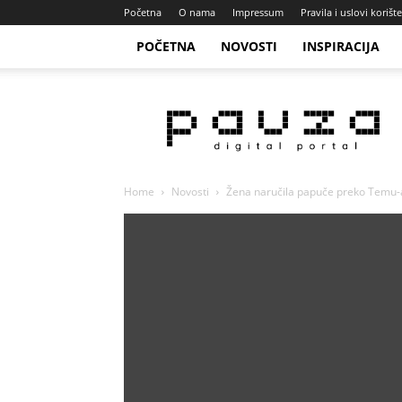
Početna
O nama
Impressum
Pravila i uslovi korišt
POČETNA
NOVOSTI
INSPIRACIJA
Pauza
Portal
Home
Novosti
Žena naručila papuče preko Temu-a, 