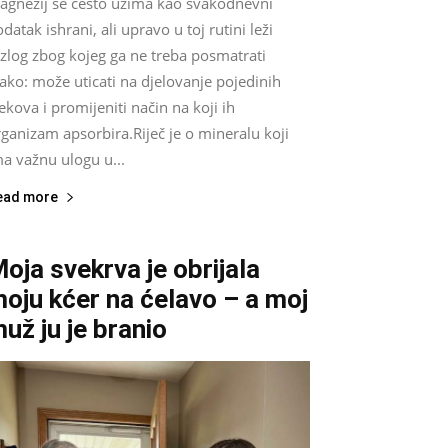
agnezij se često uzima kao svakodnevni
datak ishrani, ali upravo u toj rutini leži
zlog zbog kojeg ga ne treba posmatrati
ako: može uticati na djelovanje pojedinih
jekova i promijeniti način na koji ih
ganizam apsorbira.Riječ je o mineralu koji
a važnu ulogu u...
ead more
oja svekrva je obrijala
oju kćer na ćelavo – a moj
už ju je branio