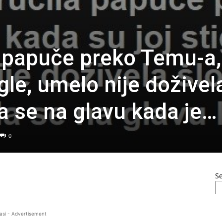
 papuče preko Temu-a,
igle, umelo nije doživel
a se na glavu kada je…
0
S
asi - Advertisement