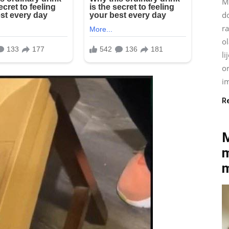
M
do
ra
ol
li
or
im
R
M
m
m