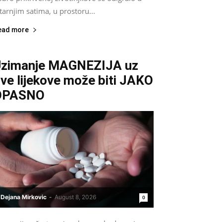
tarnjim satima, u prostoru...
ead more
zimanje MAGNEZIJA uz
ve lijekove može biti JAKO
OPASNO
Dejana Mirkovic
-
August 8, 2026
0