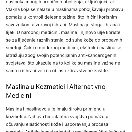
nastanka mnogih hroničnih oboljenja, uključujući rak.
Vlakna koja se nalaze u maslinama poboljšavaju probavu i
pomažu u kontroli tjelesne težine, što ih čini korisnim
saveznikom u zdravoj ishrani. Maslina je stoga i hrana i
lijek. U narodnoj medicini, masline i njihovo ulje koriste
se za liječenje raznih stanja, od suhe kože do probavnih
smetnji.
Čak i u modernoj medicini, ekstrakti maslina se
istražuju zbog svojih potencijalnih anti-kancerogenih
svojstava, što ukazuje na to koliko su masline važne ne
samo u ishrani već i u oblasti zdravstvene zaštite.
Maslina u Kozmetici i Alternativnoj
Medicini
Maslina i maslinovo ulje imaju široku primjenu u
kozmetici. Njihova hidratantna svojstva pomažu u
očuvanju elastičnosti kože i usporavanju procesa
starenja. Antioksidansi prisutni u maslinama štite kožu od