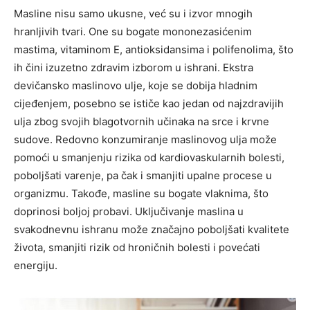
Masline nisu samo ukusne, već su i izvor mnogih
hranljivih tvari. One su bogate mononezasićenim
mastima, vitaminom E, antioksidansima i polifenolima, što
ih čini izuzetno zdravim izborom u ishrani. Ekstra
devičansko maslinovo ulje, koje se dobija hladnim
cijeđenjem, posebno se ističe kao jedan od najzdravijih
ulja zbog svojih blagotvornih učinaka na srce i krvne
sudove. Redovno konzumiranje maslinovog ulja može
pomoći u smanjenju rizika od kardiovaskularnih bolesti,
poboljšati varenje, pa čak i smanjiti upalne procese u
organizmu. Takođe, masline su bogate vlaknima, što
doprinosi boljoj probavi. Uključivanje maslina u
svakodnevnu ishranu može značajno poboljšati kvalitete
života, smanjiti rizik od hroničnih bolesti i povećati
energiju.