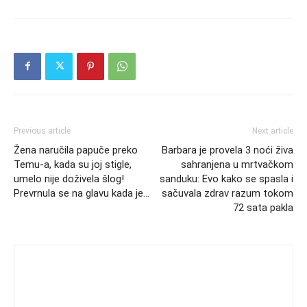
Previous article
Next article
Žena naručila papuče preko
Barbara je provela 3 noći živa
Temu-a, kada su joj stigle,
sahranjena u mrtvačkom
umelo nije doživela šlog!
sanduku: Evo kako se spasla i
Prevrnula se na glavu kada je…
sačuvala zdrav razum tokom
72 sata pakla