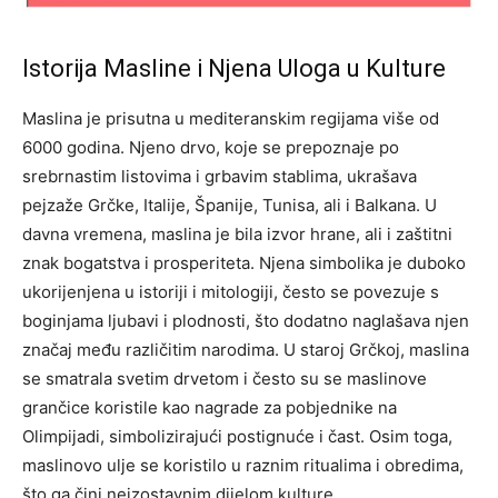
Istorija Masline i Njena Uloga u Kulture
Maslina je prisutna u mediteranskim regijama više od
6000 godina. Njeno drvo, koje se prepoznaje po
srebrnastim listovima i grbavim stablima, ukrašava
pejzaže Grčke, Italije, Španije, Tunisa, ali i Balkana. U
davna vremena, maslina je bila izvor hrane, ali i zaštitni
znak bogatstva i prosperiteta. Njena simbolika je duboko
ukorijenjena u istoriji i mitologiji, često se povezuje s
boginjama ljubavi i plodnosti, što dodatno naglašava njen
značaj među različitim narodima. U staroj Grčkoj, maslina
se smatrala svetim drvetom i često su se maslinove
grančice koristile kao nagrade za pobjednike na
Olimpijadi, simbolizirajući postignuće i čast. Osim toga,
maslinovo ulje se koristilo u raznim ritualima i obredima,
što ga čini neizostavnim dijelom kulture.