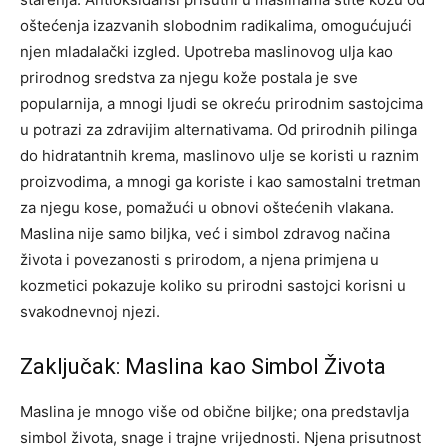
oštećenja izazvanih slobodnim radikalima, omogućujući
njen mladalački izgled.
Upotreba maslinovog ulja kao
prirodnog sredstva za njegu kože postala je sve
popularnija, a mnogi ljudi se okreću prirodnim sastojcima
u potrazi za zdravijim alternativama.
Od prirodnih pilinga
do hidratantnih krema, maslinovo ulje se koristi u raznim
proizvodima, a mnogi ga koriste i kao samostalni tretman
za njegu kose, pomažući u obnovi oštećenih vlakana.
Maslina nije samo biljka, već i simbol zdravog načina
života i povezanosti s prirodom, a njena primjena u
kozmetici pokazuje koliko su prirodni sastojci korisni u
svakodnevnoj njezi.
Zaključak: Maslina kao Simbol Života
Maslina je mnogo više od obične biljke; ona predstavlja
simbol života, snage i trajne vrijednosti. Njena prisutnost