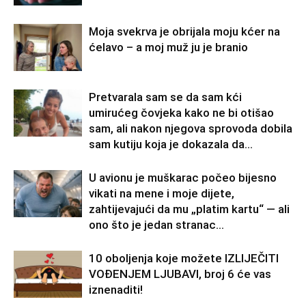
Moja svekrva je obrijala moju kćer na
ćelavo – a moj muž ju je branio
Pretvarala sam se da sam kći
umirućeg čovjeka kako ne bi otišao
sam, ali nakon njegova sprovoda dobila
sam kutiju koja je dokazala da...
U avionu je muškarac počeo bijesno
vikati na mene i moje dijete,
zahtijevajući da mu „platim kartu“ — ali
ono što je jedan stranac...
10 oboljenja koje možete IZLIJEČITI
VOĐENJEM LJUBAVI, broj 6 će vas
iznenaditi!