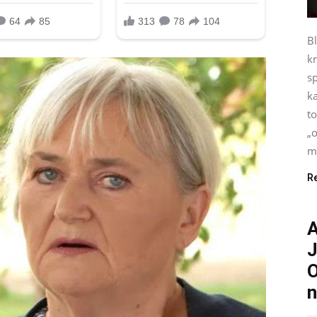
B
kr
s
ka
t
„o
mo
R
A
J
O
n