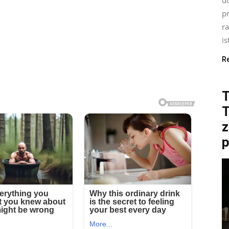
p
ra
is
R
T
z
p