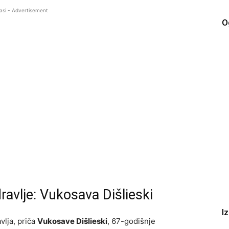
asi - Advertisement
O
ravlje: Vukosava Dišlieski
I
vlja, priča
Vukosave Dišlieski
, 67-godišnje