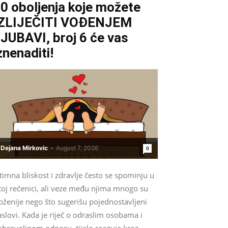
0 oboljenja koje možete
IZLIJEČITI VOĐENJEM
JUBAVI, broj 6 će vas
znenaditi!
Dejana Mirkovic
-
August 7, 2026
0
timna bliskost i zdravlje često se spominju u
toj rečenici, ali veze među njima mnogo su
oženije nego što sugerišu pojednostavljeni
slovi. Kada je riječ o odraslim osobama i
obrovoljnom odnosu, tijelo reaguje kroz