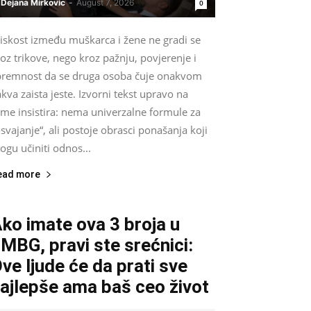
Dejana Mirkovic
-
August 7, 2026
0
liskost između muškarca i žene ne gradi se
oz trikove, nego kroz pažnju, povjerenje i
premnost da se druga osoba čuje onakvom
kva zaista jeste. Izvorni tekst upravo na
ome insistira: nema univerzalne formule za
svajanje“, ali postoje obrasci ponašanja koji
gu učiniti odnos...
ead more
ko imate ova 3 broja u
MBG, pravi ste srećnici:
ve ljude će da prati sve
ajlepše ama baš ceo život