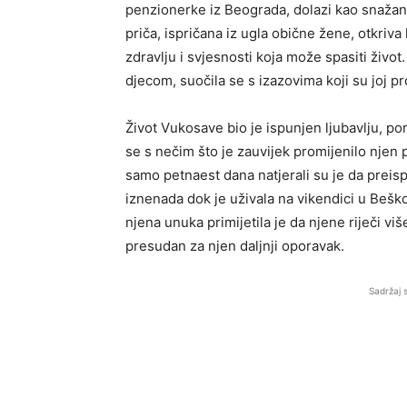
penzionerke iz Beograda, dolazi kao snažan p
priča, ispričana iz ugla obične žene, otkriva
zdravlju i svjesnosti koja može spasiti život
djecom, suočila se s izazovima koji su joj pro
Život Vukosave bio je ispunjen ljubavlju, po
se s nečim što je zauvijek promijenilo nje
samo petnaest dana natjerali su je da preisp
iznenada dok je uživala na vikendici u Beškoj
njena unuka primijetila je da njene riječi vi
presudan za njen daljnji oporavak.
Sadržaj 