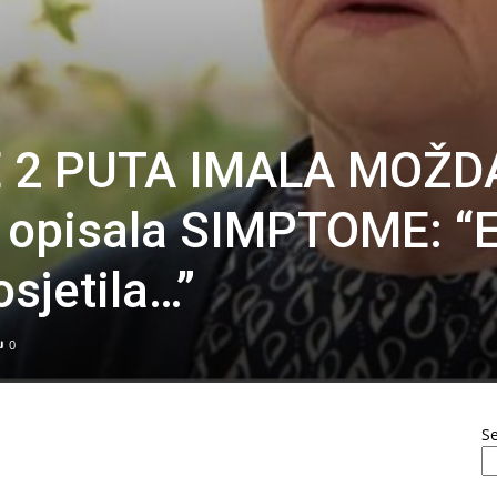
 2 PUTA IMALA MOŽD
e opisala SIMPTOME: “
sjetila…”
0
S