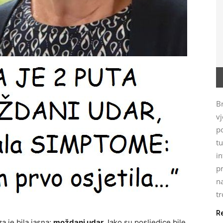
Br
vj
p
t
i
p
n
tr
R
a je bila jasna:
moždani udar
. Iako su posljedice bile