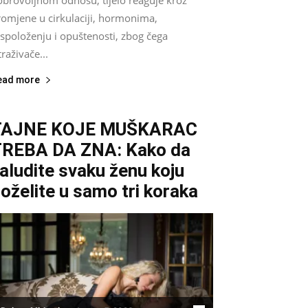
romjene u cirkulaciji, hormonima,
spoloženju i opuštenosti, zbog čega
traživače...
ead more
TAJNE KOJE MUŠKARAC
REBA DA ZNA: Kako da
aludite svaku ženu koju
oželite u samo tri koraka