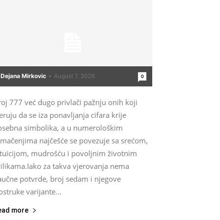
Dejana Mirkovic
-
August 7, 2026
0
oj 777 već dugo privlači pažnju onih koji
eruju da se iza ponavljanja cifara krije
osebna simbolika, a u numerološkim
umačenjima najčešće se povezuje sa srećom,
ntuicijom, mudrošću i povoljnim životnim
rilikama.Iako za takva vjerovanja nema
aučne potvrde, broj sedam i njegove
ostruke varijante...
ead more