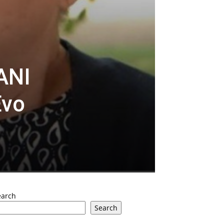
ANI
Evo
earch
Search