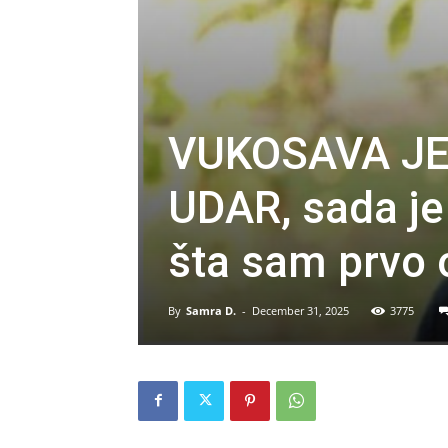
VUKOSAVA JE
UDAR, sada j
šta sam prvo o
By
Samra D.
-
December 31, 2025
3775