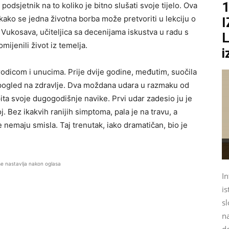
1
odsjetnik na to koliko je bitno slušati svoje tijelo. Ova
 kako se jedna životna borba može pretvoriti u lekciju o
. Vukosava, učiteljica sa decenijama iskustva u radu s
L
mijenili život iz temelja.
i
rodicom i unucima. Prije dvije godine, međutim, suočila
n pogled na zdravlje. Dva moždana udara u razmaku od
ita svoje dugogodišnje navike. Prvi udar zadesio ju je
. Bez ikakvih ranijih simptoma, pala je na travu, a
še nemaju smisla. Taj trenutak, iako dramatičan, bio je
se nastavlja nakon oglasa
In
is
sl
na
d